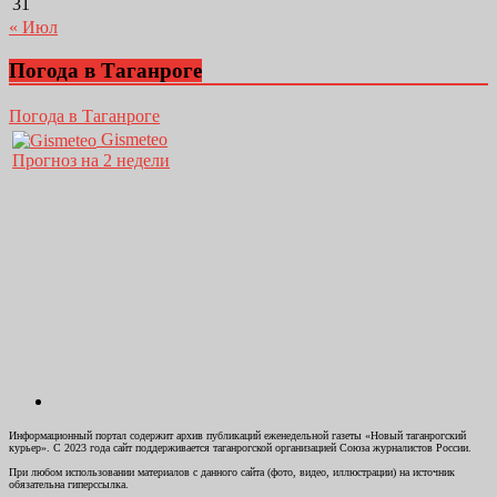
31
« Июл
Погода в Таганроге
Погода в Таганроге
Gismeteo
Прогноз на 2 недели
Информационный портал содержит архив публикаций еженедельной газеты «Новый таганрогский
курьер». С 2023 года сайт поддерживается таганрогской организацией Союза журналистов России.
При любом использовании материалов с данного сайта (фото, видео, иллюстрации) на источник
обязательна гиперссылка.