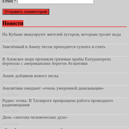
Email
*
Новости
На Кубани эвакуируют жителей хуторов, которым грозит вода
02.06.2026
Завезённый в Анапу песок приходится сушить и сеять
27.05.2026
В Азовское море проникли грязевые крабы Eurypanopeus
depressus с американских берегов Атлантики
27.05.2026
Анапе добавили нового песка
21.05.2026
Аналитики ожидают «очень умеренной девальвации»
07.05.2026
Радио: точка. В Таганроге прекращена работа проводного
радиовещания
30.04.2026
День «знатока человеческих душ»
29.01.2026