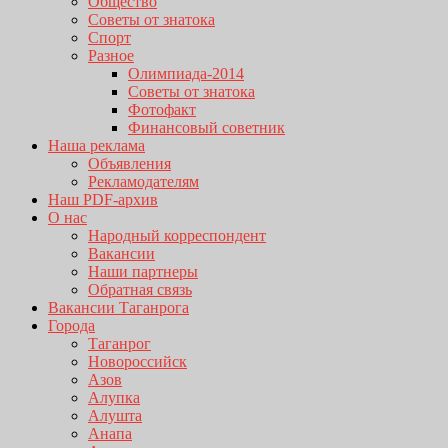
Общество
Советы от знатока
Спорт
Разное
Олимпиада-2014
Советы от знатока
Фотофакт
Финансовый советник
Наша реклама
Объявления
Рекламодателям
Наш PDF-архив
О нас
Народный корреспондент
Вакансии
Наши партнеры
Обратная связь
Вакансии Таганрога
Города
Таганрог
Новороссийск
Азов
Алупка
Алушта
Анапа