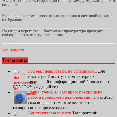
«СенсАрт»: проект, стирающий границы между мирами зрячих и
незрячих
13.11.2025
Краснодарские таможенники нашли гашиш в почтовой посылке
из Франции
17.07.2025
По следам перегретой «Ласточки»: прокуратура проверит
соблюдение температурного режима
16.07.2025
Все новости
Топ месяца
Год был непростым, но успешным...
Для
института Института компьютерных
технологий и информационной безопасности
ИТА ЮФУ уходящий год…
Радио: точка. В Таганроге прекращена
работа проводного радиовещания
1 мая 2026
года впервые за многие десятилетия в
таганрогских репродукторах в…
Конструкторы памяти
Таганрогский