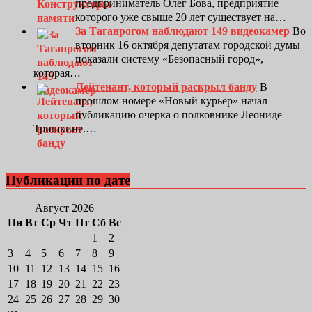
предприниматель Олег Бова, предприятие
которого уже свыше 20 лет существует на…
За Таганрогом наблюдают 149 видеокамер
Во
вторник 16 октября депутатам городской думы
показали систему «Безопасный город»,
которая…
Лейтенант, который раскрыл банду
В
прошлом номере «Новый курьер» начал
публикацию очерка о полковнике Леониде
Тришкине.…
Публикации по дате
Август 2026
Пн
Вт
Ср
Чт
Пт
Сб
Вс
1
2
3
4
5
6
7
8
9
10
11
12
13
14
15
16
17
18
19
20
21
22
23
24
25
26
27
28
29
30