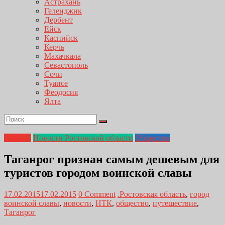
Астрахань
Геленджик
Дербент
Ейск
Каспийск
Керчь
Махачкала
Севастополь
Сочи
Туапсе
Феодосия
Ялта
Главная
Новости Ростовской области
Общество
Таганрог признан самым дешевым для
туристов городом воинской славы
17.02.2015
17.02.2015
0 Comment
.Ростовская область
,
город
воинской славы
,
новости
,
НТК
,
общество
,
путешествие
,
Таганрог