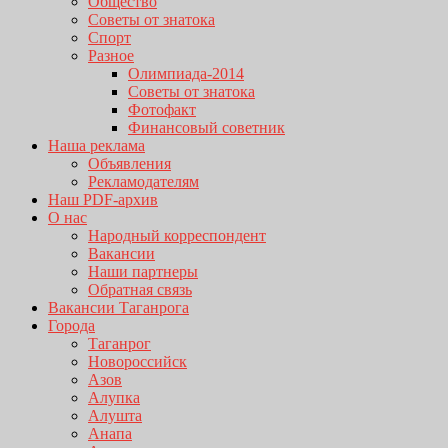
Общество
Советы от знатока
Спорт
Разное
Олимпиада-2014
Советы от знатока
Фотофакт
Финансовый советник
Наша реклама
Объявления
Рекламодателям
Наш PDF-архив
О нас
Народный корреспондент
Вакансии
Наши партнеры
Обратная связь
Вакансии Таганрога
Города
Таганрог
Новороссийск
Азов
Алупка
Алушта
Анапа