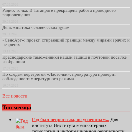
07.05.2026
Радио: точка. В Таганроге прекращена работа проводного
радиовещания
30.04.2026
День «знатока человеческих душ»
29.01.2026
«СенсАрт»: проект, стирающий границы между мирами зрячих и
незрячих
13.11.2025
Краснодарские таможенники нашли гашиш в почтовой посылке
из Франции
17.07.2025
По следам перегретой «Ласточки»: прокуратура проверит
соблюдение температурного режима
16.07.2025
Все новости
Топ месяца
Год был непростым, но успешным...
Для
института Института компьютерных
технологий и информационной безопасности