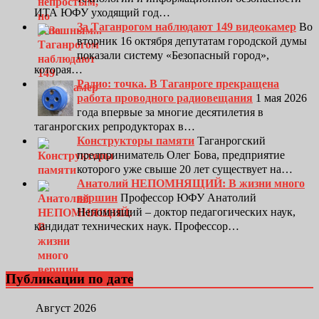
ИТА ЮФУ уходящий год…
За Таганрогом наблюдают 149 видеокамер
Во
вторник 16 октября депутатам городской думы
показали систему «Безопасный город»,
которая…
Радио: точка. В Таганроге прекращена
работа проводного радиовещания
1 мая 2026
года впервые за многие десятилетия в
таганрогских репродукторах в…
Конструкторы памяти
Таганрогский
предприниматель Олег Бова, предприятие
которого уже свыше 20 лет существует на…
Анатолий НЕПОМНЯЩИЙ: В жизни много
вершин
Профессор ЮФУ Анатолий
Непомнящий – доктор педагогических наук,
кандидат технических наук. Профессор…
Публикации по дате
Август 2026