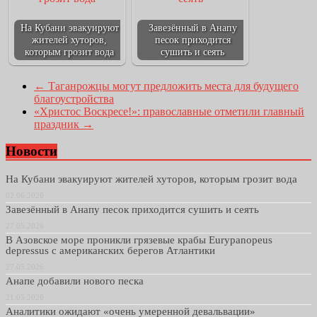
На Кубани эвакуируют
Завезённый в Анапу
жителей хуторов,
песок приходится
которым грозит вода
сушить и сеять
←
Таганрожцы могут предложить места для будущего
благоустройства
«Христос Воскресе!»: православные отметили главный
праздник
→
Новости
На Кубани эвакуируют жителей хуторов, которым грозит вода
02.06.2026
Завезённый в Анапу песок приходится сушить и сеять
27.05.2026
В Азовское море проникли грязевые крабы Eurypanopeus
depressus с американских берегов Атлантики
27.05.2026
Анапе добавили нового песка
21.05.2026
Аналитики ожидают «очень умеренной девальвации»