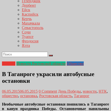
Геленджик
Дербент
Ейск
Каспийск
Керчь
Махачкала
Севастополь
Сочи
Туапсе
Феодосия
Ялта
Главная
Новости Ростовской области
Общество
В Таганроге украсили автобусные
остановки
06.05.2015
06.05.2015
0 Comment
День Победы
,
новости
,
НТК
,
общество
,
остановка
,
Ростовская область
,
Таганрог
Необычные автобусные остановки появились в Таганроге
в канун праздника Победы. Остановочные павильоны