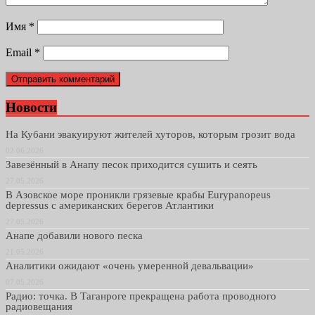
Имя
*
Email
*
Новости
На Кубани эвакуируют жителей хуторов, которым грозит вода
02.06.2026
Завезённый в Анапу песок приходится сушить и сеять
27.05.2026
В Азовское море проникли грязевые крабы Eurypanopeus
depressus с американских берегов Атлантики
27.05.2026
Анапе добавили нового песка
21.05.2026
Аналитики ожидают «очень умеренной девальвации»
07.05.2026
Радио: точка. В Таганроге прекращена работа проводного
радиовещания