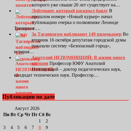
которого уже свыше 20 лет существует на…
Лейтенант, который раскрыл банду
В
прошлом номере «Новый курьер» начал
публикацию очерка о полковнике Леониде
Тришкине.…
За Таганрогом наблюдают 149 видеокамер
Во
вторник 16 октября депутатам городской думы
показали систему «Безопасный город»,
которая…
Анатолий НЕПОМНЯЩИЙ: В жизни много
вершин
Профессор ЮФУ Анатолий
Непомнящий – доктор педагогических наук,
кандидат технических наук. Профессор…
Публикации по дате
Август 2026
Пн
Вт
Ср
Чт
Пт
Сб
Вс
1
2
3
4
5
6
7
8
9