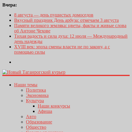
Вчера:
8 августа — день пушистых домоседов
Вкусный праздник День арбуза: отмечаем 3 августа
Памяти великого земляка: цветы, факты и живые слова
об Антоне Чехове
Тихая радость и сила духа: 12 июля — Международный
день надежды
XVIII век: эпоха смены власти не по закону, а с
помощью силы
Наши темы
Политика
Экономика
Культура
Наши конкурсы
Афиша
Авто
Образование
Общество