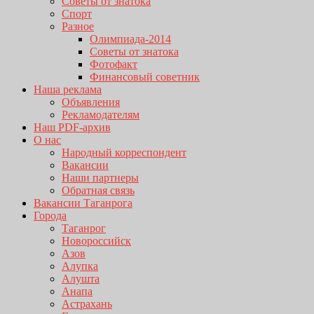
Советы от знатока
Спорт
Разное
Олимпиада-2014
Советы от знатока
Фотофакт
Финансовый советник
Наша реклама
Объявления
Рекламодателям
Наш PDF-архив
О нас
Народный корреспондент
Вакансии
Наши партнеры
Обратная связь
Вакансии Таганрога
Города
Таганрог
Новороссийск
Азов
Алупка
Алушта
Анапа
Астрахань