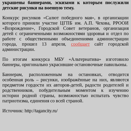
украшены баннерами, эскизами к которым послужили
детские рисунки на военную тему.
Конкурс рисунков «Салют победного мая», в организации
которого приняли участие ЦГПБ им. А.П. Чехова, РРООИ
«Возрождение», Городской Совет ветеранов, организация
детей с ограниченными возможностями здоровья и отдел по
работе с общественными объединениями администрации
города, прошел 13 апреля,
сообщает
сайт городской
администрации.
По итогам конкурса МБУ «Альтернатива» изготовило
баннеры, оригинально украсившие остановочные павильоны.
Баннерам, расположенным на остановках, отводится
особенная роль – рисунки, изображённые на них, являются
предметом гордости их авторов-детей, радости родителей и
родственников, побудительным моментом к изучению
истории родной страны, возможностью испытать чувство
патриотизма, единения со всей страной.
Источник: http://tagancity.ru/