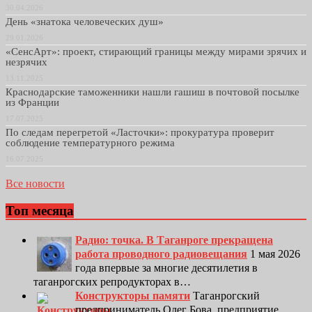
30.04.2026
День «знатока человеческих душ»
29.01.2026
«СенсАрт»: проект, стирающий границы между мирами зрячих и
незрячих
13.11.2025
Краснодарские таможенники нашли гашиш в почтовой посылке
из Франции
17.07.2025
По следам перегретой «Ласточки»: прокуратура проверит
соблюдение температурного режима
16.07.2025
Все новости
Топ месяца
Радио: точка. В Таганроге прекращена
работа проводного радиовещания
1 мая 2026
года впервые за многие десятилетия в
таганрогских репродукторах в…
Конструкторы памяти
Таганрогский
предприниматель Олег Бова, предприятие