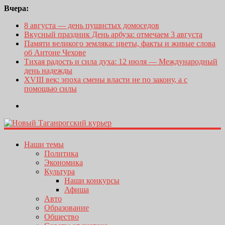
Вчера:
8 августа — день пушистых домоседов
Вкусный праздник День арбуза: отмечаем 3 августа
Памяти великого земляка: цветы, факты и живые слова
об Антоне Чехове
Тихая радость и сила духа: 12 июля — Международный
день надежды
XVIII век: эпоха смены власти не по закону, а с
помощью силы
Наши темы
Политика
Экономика
Культура
Наши конкурсы
Афиша
Авто
Образование
Общество