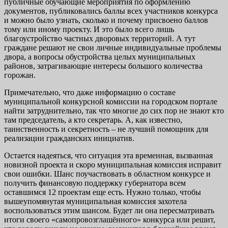
публичные обучающие мероприятия по оформлению
документов, публиковались баллы всех участников конкурса
и можно было узнать, сколько и почему присвоено баллов
тому или иному проекту. И это было всего лишь
благоустройство частных дворовых территорий. А тут
граждане решают не свои личные индивидуальные проблемы
двора, а вопросы обустройства целых муниципальных
районов, затрагивающие интересы большого количества
горожан.
Примечательно, что даже информацию о составе
муниципальной конкурсной комиссии на городском портале
найти затруднительно, так что многие до сих пор не знают кто
там председатель, а кто секретарь. А, как известно,
таинственность и секретность – не лучший помощник для
реализации гражданских инициатив.
Остается надеяться, что ситуация эта временная, вызванная
новизной проекта и скоро муниципальная комиссия исправит
свои ошибки. Шанс поучаствовать в областном конкурсе и
получить финансовую поддержку губернатора всем
оставшимся 12 проектам еще есть. Нужно только, чтобы
вышеупомянутая муниципальная комиссия захотела
воспользоваться этим шансом. Будет ли она пересматривать
итоги своего «самопровозглашённого» конкурса или решит,