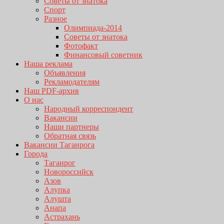
Советы от знатока
Спорт
Разное
Олимпиада-2014
Советы от знатока
Фотофакт
Финансовый советник
Наша реклама
Объявления
Рекламодателям
Наш PDF-архив
О нас
Народный корреспондент
Вакансии
Наши партнеры
Обратная связь
Вакансии Таганрога
Города
Таганрог
Новороссийск
Азов
Алупка
Алушта
Анапа
Астрахань