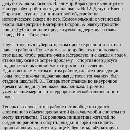
депутат Алла Колоскова. Владимир Карагодин выдвинул на
конкурс обустройство стадиона школы № 12. Депутат Елена
Сирота выступила с инициативой обустройства
исторического сквера по пер. Комсомольский с установкой
бюста императрице Екатерине Второй. А благоустройство
рощи «Дубки» вполне предсказуемо поддерживала глава
города Инна Титаренко.
Поучаствовать в губернаторском проекте решили и жители
нашего района «Новые дома» – попробовать использовать
этот шанс, чтобы решить очень застарелую, и с каждым годом
становящуюся все острее проблему – спортивного досуга
подростков и активной части взрослого населения.
Единственным местом в этом районе, где все предыдущие
годы после школы подрастающая детвора гоняла мяч, был
стадион школы № 31. Теперь этот стадион во внеурочное
время стал недоступен даже школьникам. Причина –
ужесточение мер по антитеррористической защищенности
школ.
Теперь оказалось, что в районе нет вообще ни одного
спортивного объекта для занятий физкультурой и спортом по
месту жительства. Так родилась инициатива жителей по
созданию районной спортплощадки и горки на склоне,
прилегающему к дому по улице Бабушкина, 54Б, которую