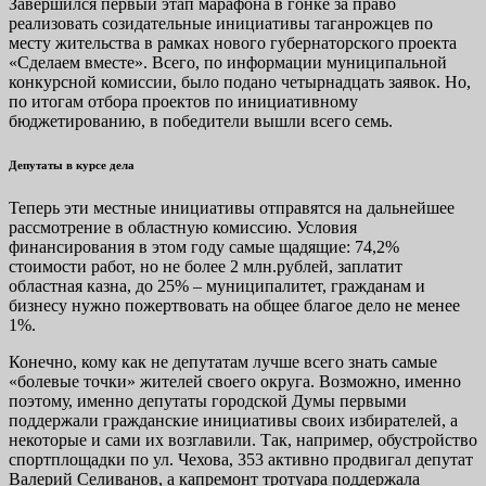
Завершился первый этап марафона в гонке за право
реализовать созидательные инициативы таганрожцев по
месту жительства в рамках нового губернаторского проекта
«Сделаем вместе». Всего, по информации муниципальной
конкурсной комиссии, было подано четырнадцать заявок. Но,
по итогам отбора проектов по инициативному
бюджетированию, в победители вышли всего семь.
Депутаты в курсе дела
Теперь эти местные инициативы отправятся на дальнейшее
рассмотрение в областную комиссию. Условия
финансирования в этом году самые щадящие: 74,2%
стоимости работ, но не более 2 млн.рублей, заплатит
областная казна, до 25% – муниципалитет, гражданам и
бизнесу нужно пожертвовать на общее благое дело не менее
1%.
Конечно, кому как не депутатам лучше всего знать самые
«болевые точки» жителей своего округа. Возможно, именно
поэтому, именно депутаты городской Думы первыми
поддержали гражданские инициативы своих избирателей, а
некоторые и сами их возглавили. Так, например, обустройство
спортплощадки по ул. Чехова, 353 активно продвигал депутат
Валерий Селиванов, а капремонт тротуара поддержала