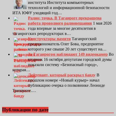
института Института компьютерных
технологий и информационной безопасности
ИТА ЮФУ уходящий год…
Радио: точка. В Таганроге прекращена
работа проводного радиовещания
1 мая 2026
года впервые за многие десятилетия в
таганрогских репродукторах в…
Конструкторы памяти
Таганрогский
предприниматель Олег Бова, предприятие
которого уже свыше 20 лет существует на…
За Таганрогом наблюдают 149 видеокамер
Во
вторник 16 октября депутатам городской думы
показали систему «Безопасный город»,
которая…
Лейтенант, который раскрыл банду
В
прошлом номере «Новый курьер» начал
публикацию очерка о полковнике Леониде
Тришкине.…
Публикации по дате