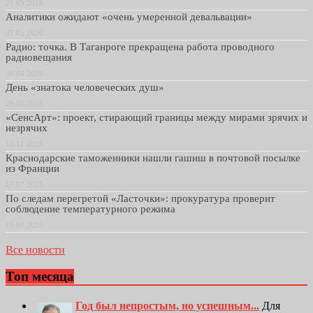
21.05.2026
Аналитики ожидают «очень умеренной девальвации»
07.05.2026
Радио: точка. В Таганроге прекращена работа проводного
радиовещания
30.04.2026
День «знатока человеческих душ»
29.01.2026
«СенсАрт»: проект, стирающий границы между мирами зрячих и
незрячих
13.11.2025
Краснодарские таможенники нашли гашиш в почтовой посылке
из Франции
17.07.2025
По следам перегретой «Ласточки»: прокуратура проверит
соблюдение температурного режима
16.07.2025
Все новости
Топ месяца
Год был непростым, но успешным...
Для