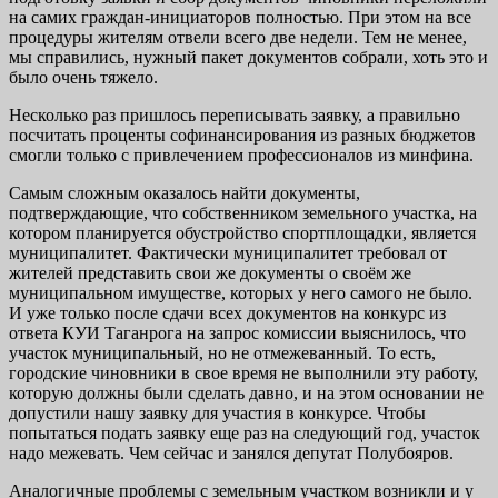
на самих граждан-инициаторов полностью. При этом на все
процедуры жителям отвели всего две недели. Тем не менее,
мы справились, нужный пакет документов собрали, хоть это и
было очень тяжело.
Несколько раз пришлось переписывать заявку, а правильно
посчитать проценты софинансирования из разных бюджетов
смогли только с привлечением профессионалов из минфина.
Самым сложным оказалось найти документы,
подтверждающие, что собственником земельного участка, на
котором планируется обустройство спортплощадки, является
муниципалитет. Фактически муниципалитет требовал от
жителей представить свои же документы о своём же
муниципальном имуществе, которых у него самого не было.
И уже только после сдачи всех документов на конкурс из
ответа КУИ Таганрога на запрос комиссии выяснилось, что
участок муниципальный, но не отмежеванный. То есть,
городские чиновники в свое время не выполнили эту работу,
которую должны были сделать давно, и на этом основании не
допустили нашу заявку для участия в конкурсе. Чтобы
попытаться подать заявку еще раз на следующий год, участок
надо межевать. Чем сейчас и занялся депутат Полубояров.
Аналогичные проблемы с земельным участком возникли и у