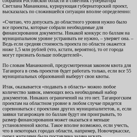
собрания Ростовской области и советник губернатора
Светлана Мананкина, курирующая губернаторский проект,
высказалась по сложившейся ситуации вполне определенно:
«Считаю, что допускать до областного уровня нужно было
все проекты, которые собрали необходимые для
финансирования документы. Никакой конкурс по баллам на
муниципальном уровне устраивать не нужно, – уверяет она. –
Ведь если средняя стоимость проекта по области окажется
ниже 1,5 млн рублей (что, кстати, вероятно), то от города
могут признать больше победителей».
По словам Мананкиной, предусмотренная законом квота для
Таганрога в семь проектов будет работать только, если все 55
муниципальных образований выберут свои квоты.
Итак, оказывается «подавать в область» можно любое
количество заявок, имеющих весь необходимый набор
документов. Никаких ограничений на это нет. Таганрогским
проектам на областном уровне в любом случае придется
соревноваться с проектами других муниципалитетов, и, если
заявки таганрожцев по баллам будут им проигрывать, то
размер финансирования может оказаться и меньше
установленной квоты. Такое вполне возможно, если учесть,
что в некоторых городах области, например, Новочеркасске,
перед жителями была поставлена задача искать