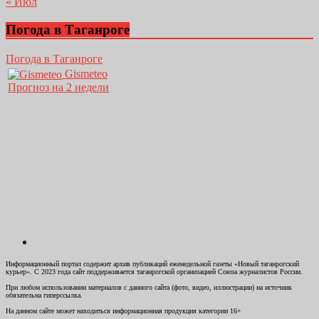
« Июл
Погода в Таганроге
Погода в Таганроге
Gismeteo
Прогноз на 2 недели
Информационный портал содержит архив публикаций еженедельной газеты «Новый таганрогский
курьер». С 2023 года сайт поддерживается таганрогской организацией Союза журналистов России.
При любом использовании материалов с данного сайта (фото, видео, иллюстрации) на источник
обязательна гиперссылка.
На данном сайте может находиться информационная продукция категории 16+