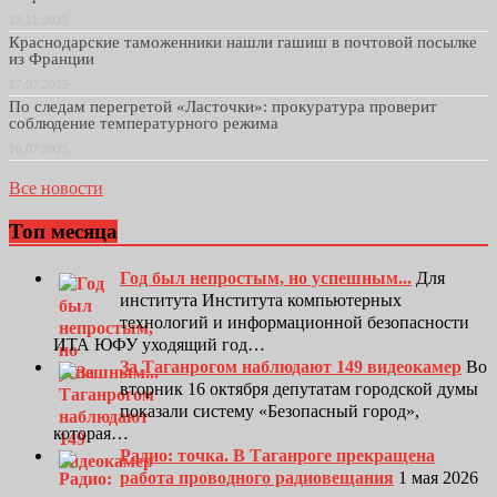
13.11.2025
Краснодарские таможенники нашли гашиш в почтовой посылке
из Франции
17.07.2025
По следам перегретой «Ласточки»: прокуратура проверит
соблюдение температурного режима
16.07.2025
Все новости
Топ месяца
Год был непростым, но успешным...
Для
института Института компьютерных
технологий и информационной безопасности
ИТА ЮФУ уходящий год…
За Таганрогом наблюдают 149 видеокамер
Во
вторник 16 октября депутатам городской думы
показали систему «Безопасный город»,
которая…
Радио: точка. В Таганроге прекращена
работа проводного радиовещания
1 мая 2026