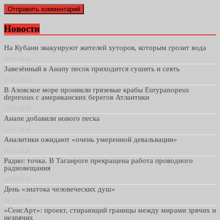
Новости
На Кубани эвакуируют жителей хуторов, которым грозит вода
02.06.2026
Завезённый в Анапу песок приходится сушить и сеять
27.05.2026
В Азовское море проникли грязевые крабы Eurypanopeus
depressus с американских берегов Атлантики
27.05.2026
Анапе добавили нового песка
21.05.2026
Аналитики ожидают «очень умеренной девальвации»
07.05.2026
Радио: точка. В Таганроге прекращена работа проводного
радиовещания
30.04.2026
День «знатока человеческих душ»
29.01.2026
«СенсАрт»: проект, стирающий границы между мирами зрячих и
незрячих