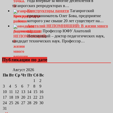
года впервые за многие десятилетия в
таганрогских репродукторах в…
Конструкторы памяти
Таганрогский
предприниматель Олег Бова, предприятие
которого уже свыше 20 лет существует на…
Анатолий НЕПОМНЯЩИЙ: В жизни много
вершин
Профессор ЮФУ Анатолий
Непомнящий – доктор педагогических наук,
кандидат технических наук. Профессор…
Публикации по дате
Август 2026
Пн
Вт
Ср
Чт
Пт
Сб
Вс
1
2
3
4
5
6
7
8
9
10
11
12
13
14
15
16
17
18
19
20
21
22
23
24
25
26
27
28
29
30
31