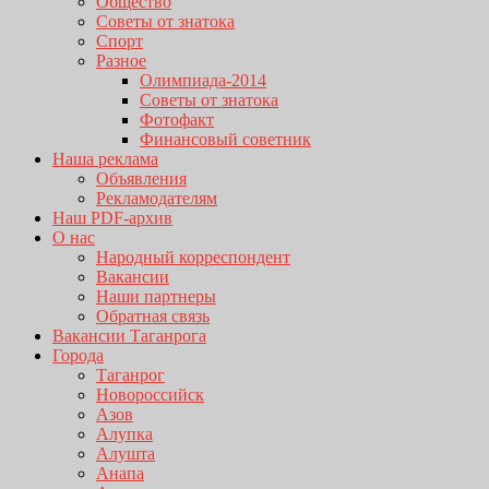
Общество
Советы от знатока
Спорт
Разное
Олимпиада-2014
Советы от знатока
Фотофакт
Финансовый советник
Наша реклама
Объявления
Рекламодателям
Наш PDF-архив
О нас
Народный корреспондент
Вакансии
Наши партнеры
Обратная связь
Вакансии Таганрога
Города
Таганрог
Новороссийск
Азов
Алупка
Алушта
Анапа