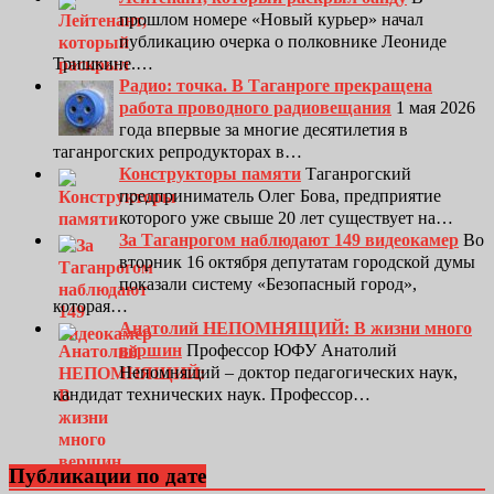
прошлом номере «Новый курьер» начал
публикацию очерка о полковнике Леониде
Тришкине.…
Радио: точка. В Таганроге прекращена
работа проводного радиовещания
1 мая 2026
года впервые за многие десятилетия в
таганрогских репродукторах в…
Конструкторы памяти
Таганрогский
предприниматель Олег Бова, предприятие
которого уже свыше 20 лет существует на…
За Таганрогом наблюдают 149 видеокамер
Во
вторник 16 октября депутатам городской думы
показали систему «Безопасный город»,
которая…
Анатолий НЕПОМНЯЩИЙ: В жизни много
вершин
Профессор ЮФУ Анатолий
Непомнящий – доктор педагогических наук,
кандидат технических наук. Профессор…
Публикации по дате