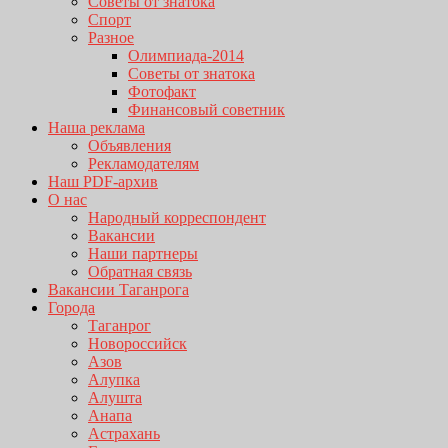
Советы от знатока
Спорт
Разное
Олимпиада-2014
Советы от знатока
Фотофакт
Финансовый советник
Наша реклама
Объявления
Рекламодателям
Наш PDF-архив
О нас
Народный корреспондент
Вакансии
Наши партнеры
Обратная связь
Вакансии Таганрога
Города
Таганрог
Новороссийск
Азов
Алупка
Алушта
Анапа
Астрахань