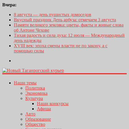
Вчера:
8 августа — день пушистых домоседов
Вкусный праздник День арбуза: отмечаем 3 августа
Памяти великого земляка: цветы, факты и живые слова
об Антоне Чехове
Тихая радость и сила духа: 12 июля — Международный
день надежды
XVIII век: эпоха смены власти не по закону, а с
помощью силы
Наши темы
Политика
Экономика
Культура
Наши конкурсы
Афиша
Авто
Образование
Общество