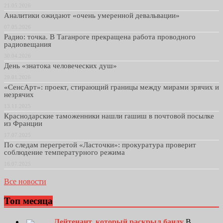
21.05.2026
Аналитики ожидают «очень умеренной девальвации»
07.05.2026
Радио: точка. В Таганроге прекращена работа проводного
радиовещания
30.04.2026
День «знатока человеческих душ»
29.01.2026
«СенсАрт»: проект, стирающий границы между мирами зрячих и
незрячих
13.11.2025
Краснодарские таможенники нашли гашиш в почтовой посылке
из Франции
17.07.2025
По следам перегретой «Ласточки»: прокуратура проверит
соблюдение температурного режима
16.07.2025
Все новости
Топ месяца
Лейтенант, который раскрыл банду
В