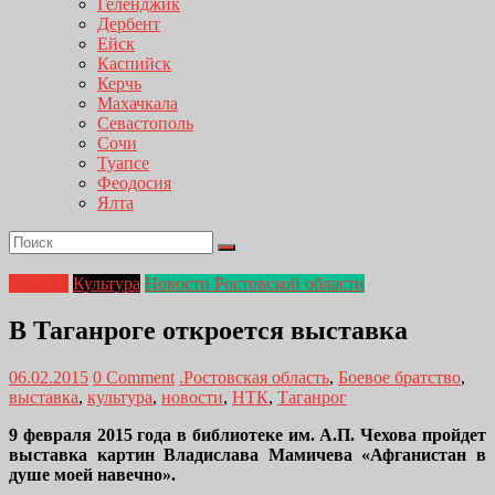
Геленджик
Дербент
Ейск
Каспийск
Керчь
Махачкала
Севастополь
Сочи
Туапсе
Феодосия
Ялта
Главная
Культура
Новости Ростовской области
В Таганроге откроется выставка
06.02.2015
0 Comment
.Ростовская область
,
Боевое братство
,
выставка
,
культура
,
новости
,
НТК
,
Таганрог
9 февраля 2015 года в библиотеке им. А.П. Чехова пройдет
выставка картин Владислава Мамичева «Афганистан в
душе моей навечно».