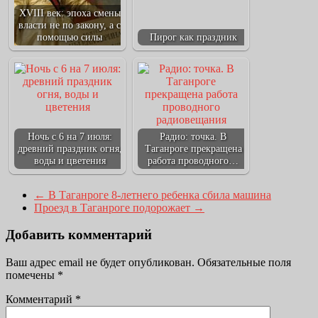
XVIII век: эпоха смены
власти не по закону, а с
помощью силы
Пирог как праздник
Ночь с 6 на 7 июля:
Радио: точка. В
древний праздник огня,
Таганроге прекращена
воды и цветения
работа проводного…
←
В Таганроге 8-летнего ребенка сбила машина
Проезд в Таганроге подорожает
→
Добавить комментарий
Ваш адрес email не будет опубликован.
Обязательные поля
помечены
*
Комментарий
*