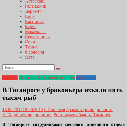
Астрахань
Геленджик
Дербент
Ейск
Каспийск
Керчь
Махачкала
Севастополь
Сочи
Туапсе
Феодосия
Ялта
Главная
Новости Ростовской области
Общество
В Таганроге у браконьера изъяли пять
тысяч рыб
18.06.2015
18.06.2015
0 Comment
браконьерство
,
новости
,
НТК
,
общество
,
полиция
,
Ростовская область
,
Таганрог
В Таганроге сотрудниками местного линейного отдела