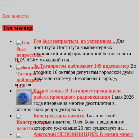
16.07.2025
Все новости
Топ месяца
Год был непростым, но успешным...
Для
института Института компьютерных
технологий и информационной безопасности
ИТА ЮФУ уходящий год…
За Таганрогом наблюдают 149 видеокамер
Во
вторник 16 октября депутатам городской думы
показали систему «Безопасный город»,
которая…
Радио: точка. В Таганроге прекращена
работа проводного радиовещания
1 мая 2026
года впервые за многие десятилетия в
таганрогских репродукторах в…
Конструкторы памяти
Таганрогский
предприниматель Олег Бова, предприятие
которого уже свыше 20 лет существует на…
Анатолий НЕПОМНЯЩИЙ: В жизни много