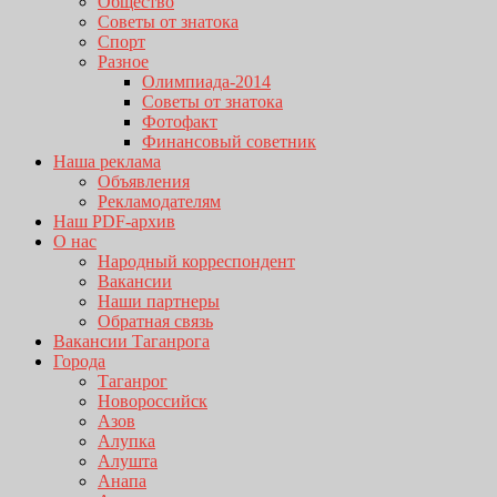
Общество
Советы от знатока
Спорт
Разное
Олимпиада-2014
Советы от знатока
Фотофакт
Финансовый советник
Наша реклама
Объявления
Рекламодателям
Наш PDF-архив
О нас
Народный корреспондент
Вакансии
Наши партнеры
Обратная связь
Вакансии Таганрога
Города
Таганрог
Новороссийск
Азов
Алупка
Алушта
Анапа