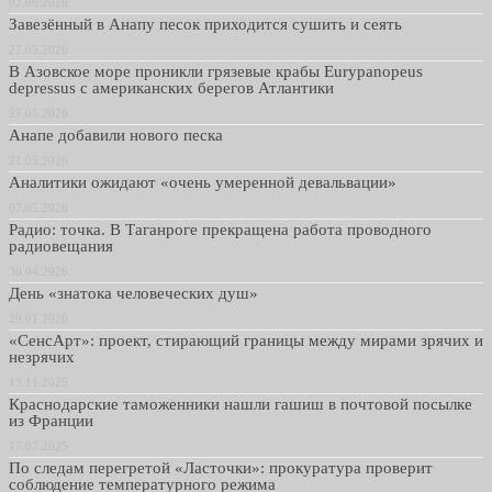
02.06.2026
Завезённый в Анапу песок приходится сушить и сеять
27.05.2026
В Азовское море проникли грязевые крабы Eurypanopeus
depressus с американских берегов Атлантики
27.05.2026
Анапе добавили нового песка
21.05.2026
Аналитики ожидают «очень умеренной девальвации»
07.05.2026
Радио: точка. В Таганроге прекращена работа проводного
радиовещания
30.04.2026
День «знатока человеческих душ»
29.01.2026
«СенсАрт»: проект, стирающий границы между мирами зрячих и
незрячих
13.11.2025
Краснодарские таможенники нашли гашиш в почтовой посылке
из Франции
17.07.2025
По следам перегретой «Ласточки»: прокуратура проверит
соблюдение температурного режима