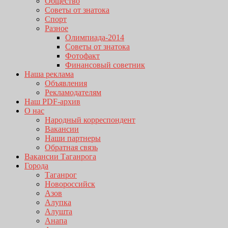
Общество
Советы от знатока
Спорт
Разное
Олимпиада-2014
Советы от знатока
Фотофакт
Финансовый советник
Наша реклама
Объявления
Рекламодателям
Наш PDF-архив
О нас
Народный корреспондент
Вакансии
Наши партнеры
Обратная связь
Вакансии Таганрога
Города
Таганрог
Новороссийск
Азов
Алупка
Алушта
Анапа