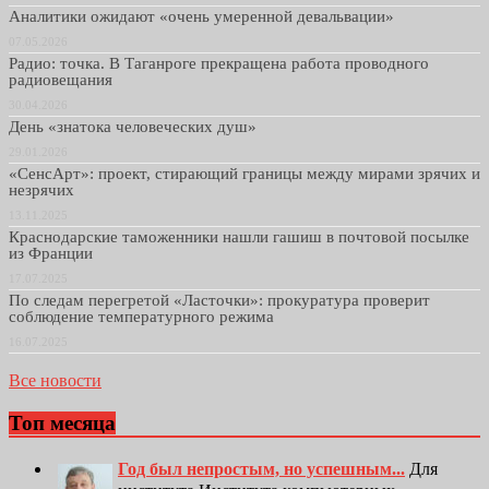
Аналитики ожидают «очень умеренной девальвации»
07.05.2026
Радио: точка. В Таганроге прекращена работа проводного
радиовещания
30.04.2026
День «знатока человеческих душ»
29.01.2026
«СенсАрт»: проект, стирающий границы между мирами зрячих и
незрячих
13.11.2025
Краснодарские таможенники нашли гашиш в почтовой посылке
из Франции
17.07.2025
По следам перегретой «Ласточки»: прокуратура проверит
соблюдение температурного режима
16.07.2025
Все новости
Топ месяца
Год был непростым, но успешным...
Для