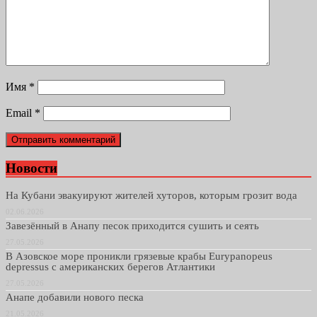
Имя
*
Email
*
Новости
На Кубани эвакуируют жителей хуторов, которым грозит вода
02.06.2026
Завезённый в Анапу песок приходится сушить и сеять
27.05.2026
В Азовское море проникли грязевые крабы Eurypanopeus
depressus с американских берегов Атлантики
27.05.2026
Анапе добавили нового песка
21.05.2026