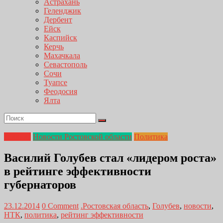
Астрахань
Геленджик
Дербент
Ейск
Каспийск
Керчь
Махачкала
Севастополь
Сочи
Туапсе
Феодосия
Ялта
Главная
Новости Ростовской области
Политика
Василий Голубев стал «лидером роста»
в рейтинге эффективности
губернаторов
23.12.2014
0 Comment
.Ростовская область
,
Голубев
,
новости
,
НТК
,
политика
,
рейтинг эффективности