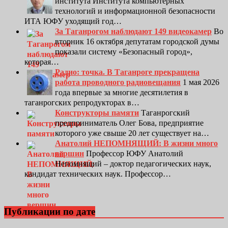
института Института компьютерных
технологий и информационной безопасности
ИТА ЮФУ уходящий год…
За Таганрогом наблюдают 149 видеокамер
Во
вторник 16 октября депутатам городской думы
показали систему «Безопасный город»,
которая…
Радио: точка. В Таганроге прекращена
работа проводного радиовещания
1 мая 2026
года впервые за многие десятилетия в
таганрогских репродукторах в…
Конструкторы памяти
Таганрогский
предприниматель Олег Бова, предприятие
которого уже свыше 20 лет существует на…
Анатолий НЕПОМНЯЩИЙ: В жизни много
вершин
Профессор ЮФУ Анатолий
Непомнящий – доктор педагогических наук,
кандидат технических наук. Профессор…
Публикации по дате