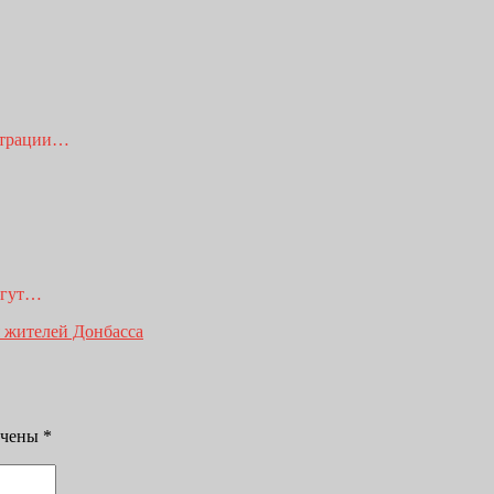
истрации…
огут…
 жителей Донбасса
ечены
*