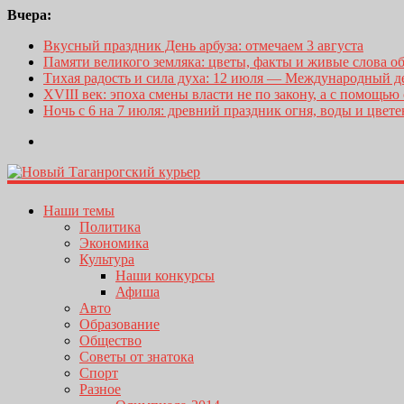
Вчера:
Вкусный праздник День арбуза: отмечаем 3 августа
Памяти великого земляка: цветы, факты и живые слова о
Тихая радость и сила духа: 12 июля — Международный 
XVIII век: эпоха смены власти не по закону, а с помощью
Ночь с 6 на 7 июля: древний праздник огня, воды и цвет
Наши темы
Политика
Экономика
Культура
Наши конкурсы
Афиша
Авто
Образование
Общество
Советы от знатока
Спорт
Разное