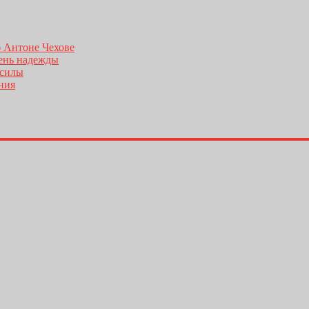
б Антоне Чехове
день надежды
 силы
ения