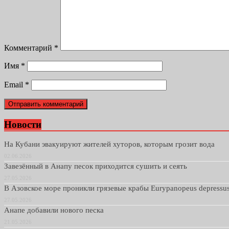
Комментарий
*
Имя
*
Email
*
Новости
На Кубани эвакуируют жителей хуторов, которым грозит вода
02.06.2026
Завезённый в Анапу песок приходится сушить и сеять
27.05.2026
В Азовское море проникли грязевые крабы Eurypanopeus depressu
27.05.2026
Анапе добавили нового песка
21.05.2026