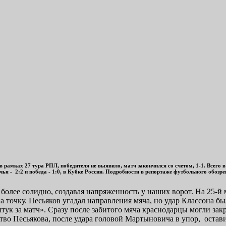
 рамках 27 тура РПЛ, победителя не выявило, матч закончился со счетом, 1-1. Всего в 
чья - 2:2 и победа - 1:0, в Кубке России. Подробности в репортаже футбольного обо
более солидно, создавая напряженность у наших ворот. На 25-й
а точку. Песьяков угадал направления мяча, но удар Классона б
тук за матч». Сразу после забитого мяча краснодарцы могли зак
тво Песьякова, после удара головой Мартыновича в упор, остав