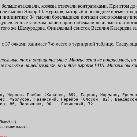
 больше атаковали, хозяева отвечали контратаками. При этом до 
поле вышли Элдор Шамуродов, который в последнее время стал 
и инициативу, 34 тысячи болельщиков погнали свою команду впер
оодушевленные успехом наши парни побежали выигрывать и могл
е того же Шамуродова. Финальный свисток Василия Казарцева з
с 37 очками занимает 7-е место в турнирной таблице. Следующи
тельные
так
и отрицательные. Многие вещи не понравились, но 
не только в нашей команде, но и 90% игроков РПЛ. Многим бы хо
в, Чернов, Глебов (Калачев, 69), Гацкан, Норманн, Еремен
ес, Фьолусон, Газинский, Перейра (Олссон, 82), Вандерсон
ич, 86, Паршивлюк, 90  – Газинский, 72 
WhatsApp).
авителям власти.
акте
.