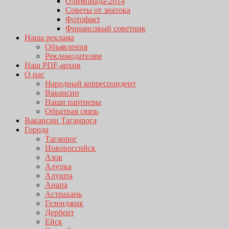
Олимпиада-2014
Советы от знатока
Фотофакт
Финансовый советник
Наша реклама
Объявления
Рекламодателям
Наш PDF-архив
О нас
Народный корреспондент
Вакансии
Наши партнеры
Обратная связь
Вакансии Таганрога
Города
Таганрог
Новороссийск
Азов
Алупка
Алушта
Анапа
Астрахань
Геленджик
Дербент
Ейск