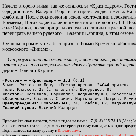
Начало второго тайма так же осталось за «Краснодаром». Гости
середине тайма Валерий Георгиевич произвел две замены. На 
сработали. После рокировки игроков, желто-синии перехватил
Еременко, Шамуродов головой вколотил мяч в ворота, 1-1. В
спас Сафанов, после прицельного удара с линии штрафной, вс
переиграть нашего рулевого – Валерия Карпина, в этом сезоне.
Лучшим игроком матча был признан Роман Еременко. «Ростов» 
московского «Динамо».
— От результата
положительные, а вот от игры, как
положи
играли хуже, а во втором лучше. Роман Еременко лучший игрок 
дерби» Валерий Карпин.
«Ростов» — «Краснодар» — 1:1 (0:1)
5 мая. Ростов-на-Дону. «Ростов Арена». 34044 зрителя. 
Голы:
 Классон, 25 (с пенальти), Шомуродов, 89 
«Ростов»:
 Песьяков, Паршивлюк, Хаджикадунич, Новосельце
«Краснодар»:
 Сафонов, Спайич, Мартынович, Петров, Рамир
Предупреждения:
 Новосельцев, 24, Глебов, 67, Хаджикадун
Главный судья:
 Василий Казарцев 
Присылайте свои новости, фото и видео на номер +7 (918) 895-78-18 (Viber, 
Звоните, если хотите предложить интересную тему или задать вопрос предст
Подпишитесь на нашу группу в
Инстаграмме
.
«Новый таганрогский курьер» в соцсетях:
Одноклассники
,
Facebook
,
ВКонт