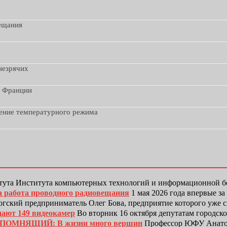
вещания
незрячих
з Франции
дение температурного режима
тута Института компьютерных технологий и информационной
а работа проводного радиовещания
1 мая 2026 года впервые з
гский предприниматель Олег Бова, предприятие которого уже 
дают 149 видеокамер
Во вторник 16 октября депутатам городск
ЕПОМНЯЩИЙ: В жизни много вершин
Профессор ЮФУ Анатол