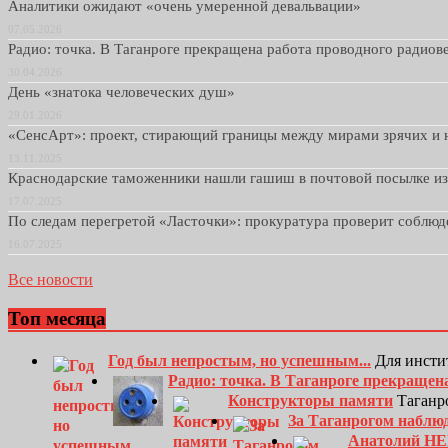
Аналитики ожидают «очень умеренной девальвации»
07.05.2026
Радио: точка. В Таганроге прекращена работа проводного радио
30.04.2026
День «знатока человеческих душ»
29.01.2026
«СенсАрт»: проект, стирающий границы между мирами зрячих и 
13.11.2025
Краснодарские таможенники нашли гашиш в почтовой посылке и
17.07.2025
По следам перегретой «Ласточки»: прокуратура проверит соблю
16.07.2025
Все новости
Топ месяца
Год был непростым, но успешным...
Для инсти
Радио: точка. В Таганроге прекращен
Конструкторы памяти
Таганро
За Таганрогом наблю
Анатолий Н