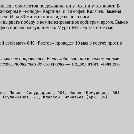
опасных моментов не доходило ни у тех, ни у тех ворот. В
джокером в «колоде» Карпина, и Тимофей Калачев. Замены
ед. И на 89-минуте после идеального паса
и вырвать победу в компенсированное арбитром время. Быков
афиксировал боевую ничью. Мурат Мусаев так и не смог
й свой матч ФК «Ростов» проведет 10 мая в гостях против
и многие понравились. Если глобально, то в первом тайме
телось подняться до его уровня
.
—
подвел итоги «южного
ко, Попов (Сигурдарсон, 90), Ионов (Шомуродов, 66) 
 (Сулейманов, 71, Классон, Игнатьев (Ари, 65) 