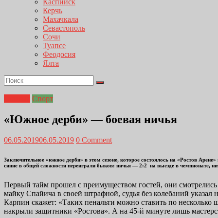
Каспийск
Керчь
Махачкала
Севастополь
Сочи
Туапсе
Феодосия
Ялта
Главная
Спорт
«Южное дерби» — боевая ничья
06.05.2019
06.05.2019
0 Comment
Заключительное «южное дерби» в этом сезоне, которое состоялось на «Ростов Арене» в
синие в общей сложности переиграли быков: ничья — 2:2 на выезде в чемпионате, ни
Первый тайм прошел с преимуществом гостей, они смотрелись 
майку Спайича в своей штрафной, судья без колебаний указал н
Карпин скажет: «Таких пенальти можно ставить по несколько ш
накрыли защитники «Ростова». А на 45-й минуте лишь мастерс