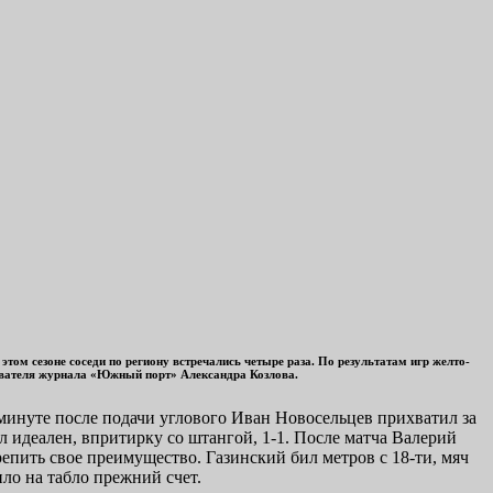
этом сезоне соседи по региону встречались четыре раза. По результатам игр желто-
зревателя журнала «Южный порт» Александра Козлова.
 минуте после подачи углового Иван Новосельцев прихватил за
ыл идеален, впритирку со штангой, 1-1. После матча Валерий
репить свое преимущество. Газинский бил метров с 18-ти, мяч
ило на табло прежний счет.