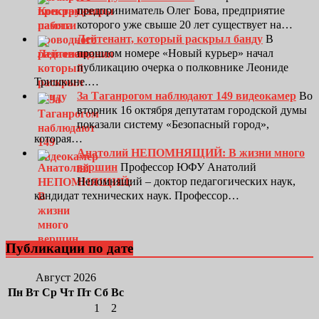
предприниматель Олег Бова, предприятие
которого уже свыше 20 лет существует на…
Лейтенант, который раскрыл банду
В
прошлом номере «Новый курьер» начал
публикацию очерка о полковнике Леониде
Тришкине.…
За Таганрогом наблюдают 149 видеокамер
Во
вторник 16 октября депутатам городской думы
показали систему «Безопасный город»,
которая…
Анатолий НЕПОМНЯЩИЙ: В жизни много
вершин
Профессор ЮФУ Анатолий
Непомнящий – доктор педагогических наук,
кандидат технических наук. Профессор…
Публикации по дате
Август 2026
Пн
Вт
Ср
Чт
Пт
Сб
Вс
1
2