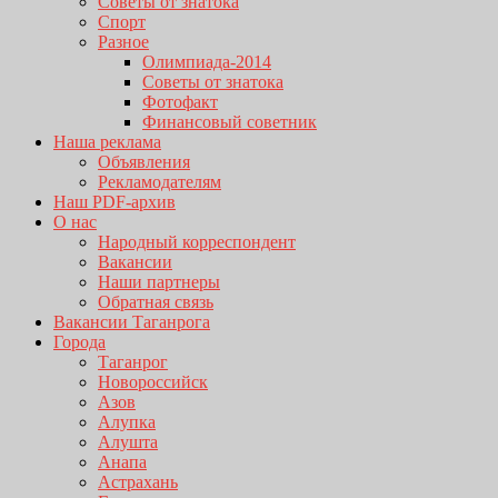
Советы от знатока
Спорт
Разное
Олимпиада-2014
Советы от знатока
Фотофакт
Финансовый советник
Наша реклама
Объявления
Рекламодателям
Наш PDF-архив
О нас
Народный корреспондент
Вакансии
Наши партнеры
Обратная связь
Вакансии Таганрога
Города
Таганрог
Новороссийск
Азов
Алупка
Алушта
Анапа
Астрахань