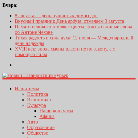
Вчера:
8 августа — день пушистых домоседов
Вкусный праздник День арбуза: отмечаем 3 августа
Памяти великого земляка: цветы, факты и живые слова
об Антоне Чехове
Тихая радость и сила духа: 12 июля — Международный
день надежды
XVIII век: эпоха смены власти не по закону, а с
помощью силы
Наши темы
Политика
Экономика
Культура
Наши конкурсы
Афиша
Авто
Образование
Общество