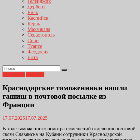
Геленджик
Дербент
Ейск
Каспийск
Керчь
Махачкала
Севастополь
Сочи
Туапсе
Феодосия
Ялта
Криминал
Новости
Краснодарские таможенники нашли
гашиш в почтовой посылке из
Франции
17.07.2025
17.07.2025
В ходе таможенного осмотра помещений отделения почтовой
связи Славянска-на-Кубани сотрудники Краснодарской
таможни выявили международное почтовое отправление из