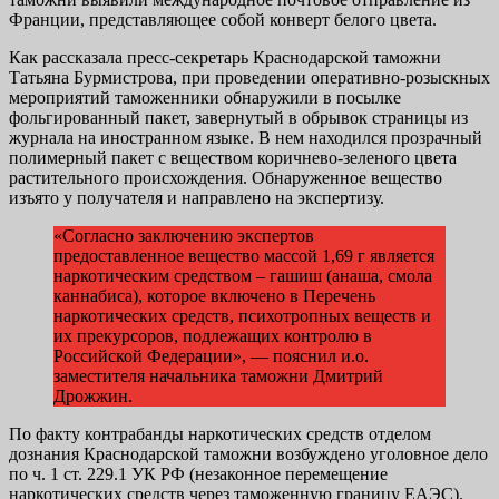
Франции, представляющее собой конверт белого цвета.
Как рассказала пресс-секретарь Краснодарской таможни
Татьяна Бурмистрова, при проведении оперативно-розыскных
мероприятий таможенники обнаружили в посылке
фольгированный пакет, завернутый в обрывок страницы из
журнала на иностранном языке. В нем находился прозрачный
полимерный пакет с веществом коричнево-зеленого цвета
растительного происхождения. Обнаруженное вещество
изъято у получателя и направлено на экспертизу.
«Согласно заключению экспертов
предоставленное вещество массой 1,69 г является
наркотическим средством – гашиш (анаша, смола
каннабиса), которое включено в Перечень
наркотических средств, психотропных веществ и
их прекурсоров, подлежащих контролю в
Российской Федерации», — пояснил и.о.
заместителя начальника таможни Дмитрий
Дрожжин.
По факту контрабанды наркотических средств отделом
дознания Краснодарской таможни возбуждено уголовное дело
по ч. 1 ст. 229.1 УК РФ (незаконное перемещение
наркотических средств через таможенную границу ЕАЭС).