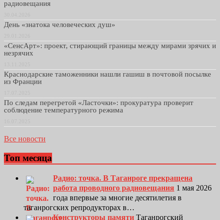
радиовещания
30.04.2026
День «знатока человеческих душ»
29.01.2026
«СенсАрт»: проект, стирающий границы между мирами зрячих и
незрячих
13.11.2025
Краснодарские таможенники нашли гашиш в почтовой посылке
из Франции
17.07.2025
По следам перегретой «Ласточки»: прокуратура проверит
соблюдение температурного режима
16.07.2025
Все новости
Топ месяца
Радио: точка. В Таганроге прекращена
работа проводного радиовещания
1 мая 2026
года впервые за многие десятилетия в
таганрогских репродукторах в…
Конструкторы памяти
Таганрогский