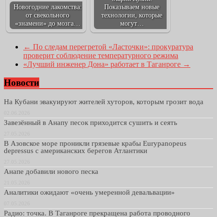
Новогодние лакомства:
Показываем новые
от свекольного
технологии, которые
«знамени» до мозга…
могут…
←
По следам перегретой «Ласточки»: прокуратура
проверит соблюдение температурного режима
«Лучший инженер Дона» работает в Таганроге
→
Новости
На Кубани эвакуируют жителей хуторов, которым грозит вода
02.06.2026
Завезённый в Анапу песок приходится сушить и сеять
27.05.2026
В Азовское море проникли грязевые крабы Eurypanopeus
depressus с американских берегов Атлантики
27.05.2026
Анапе добавили нового песка
21.05.2026
Аналитики ожидают «очень умеренной девальвации»
07.05.2026
Радио: точка. В Таганроге прекращена работа проводного