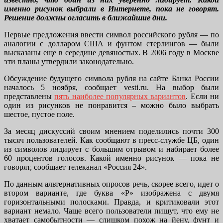
именно рисунок выбрали в Интернете, пока не говорят.
Решение должны огласить в ближайшие дни.
Первые предложения ввести символ российского рубля — по
аналогии с долларом США и фунтом стерлингов — были
высказаны еще в середине девяностых. В 2006 году в Москве
эти планы утвердили законодательно.
Обсуждение будущего символа рубля на сайте Банка России
началось 5 ноября, сообщает vesti.ru. На выбор были
представлены
пять наиболее популярных вариантов
. Если ни
один из рисунков не понравится – можно было выбрать
шестое, пустое поле.
За месяц дискуссий своим мнением поделились почти 300
тысяч пользователей. Как сообщают в пресс-службе ЦБ, один
из символов лидирует с большим отрывом и набирает более
60 процентов голосов. Какой именно рисунок — пока не
говорят, сообщает телеканал «Россия 24».
По данным альтернативных опросов речь, скорее всего, идет о
втором варианте, где буква «Р» изображена с двумя
горизонтальными полосками. Правда, и критиковали этот
вариант немало. Чаще всего пользователи пишут, что ему не
хватает самобытности — слишком похож на йену, фунт и