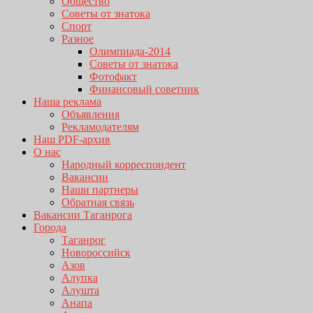
Общество
Советы от знатока
Спорт
Разное
Олимпиада-2014
Советы от знатока
Фотофакт
Финансовый советник
Наша реклама
Объявления
Рекламодателям
Наш PDF-архив
О нас
Народный корреспондент
Вакансии
Наши партнеры
Обратная связь
Вакансии Таганрога
Города
Таганрог
Новороссийск
Азов
Алупка
Алушта
Анапа