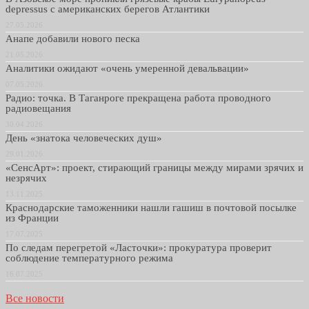
depressus с американских берегов Атлантики
27.05.2026
Анапе добавили нового песка
21.05.2026
Аналитики ожидают «очень умеренной девальвации»
07.05.2026
Радио: точка. В Таганроге прекращена работа проводного
радиовещания
30.04.2026
День «знатока человеческих душ»
29.01.2026
«СенсАрт»: проект, стирающий границы между мирами зрячих и
незрячих
13.11.2025
Краснодарские таможенники нашли гашиш в почтовой посылке
из Франции
17.07.2025
По следам перегретой «Ласточки»: прокуратура проверит
соблюдение температурного режима
16.07.2025
Все новости