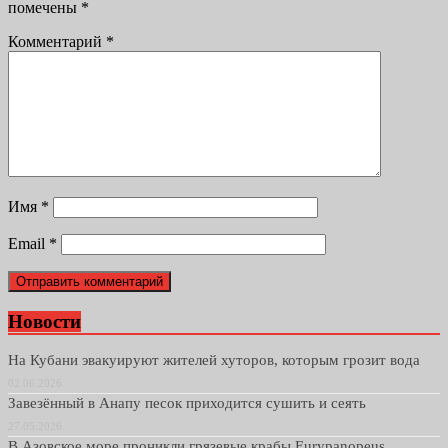
помечены
*
Комментарий
*
Имя
*
Email
*
Новости
На Кубани эвакуируют жителей хуторов, которым грозит вода
02.06.2026
Завезённый в Анапу песок приходится сушить и сеять
27.05.2026
В Азовское море проникли грязевые крабы Eurypanopeus