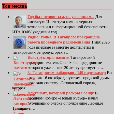
Топ месяца
Год был непростым, но успешным...
Для
института Института компьютерных
технологий и информационной безопасности
ИТА ЮФУ уходящий год…
Радио: точка. В Таганроге прекращена
работа проводного радиовещания
1 мая 2026
года впервые за многие десятилетия в
таганрогских репродукторах в…
Конструкторы памяти
Таганрогский
предприниматель Олег Бова, предприятие
которого уже свыше 20 лет существует на…
За Таганрогом наблюдают 149 видеокамер
Во
вторник 16 октября депутатам городской думы
показали систему «Безопасный город»,
которая…
Лейтенант, который раскрыл банду
В
прошлом номере «Новый курьер» начал
публикацию очерка о полковнике Леониде
Тришкине.…