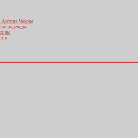
б Антоне Чехове
день надежды
 силы
ения