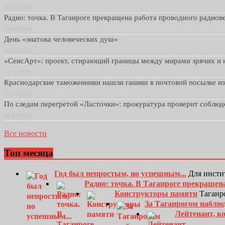
07.05.2026
Радио: точка. В Таганроге прекращена работа проводного радио
30.04.2026
День «знатока человеческих душ»
29.01.2026
«СенсАрт»: проект, стирающий границы между мирами зрячих и 
13.11.2025
Краснодарские таможенники нашли гашиш в почтовой посылке и
17.07.2025
По следам перегретой «Ласточки»: прокуратура проверит соблю
16.07.2025
Все новости
Топ месяца
Год был непростым, но успешным...
Для инсти
Радио: точка. В Таганроге прекращен
Конструкторы памяти
Таганро
За Таганрогом наблю
Лейтенант, к