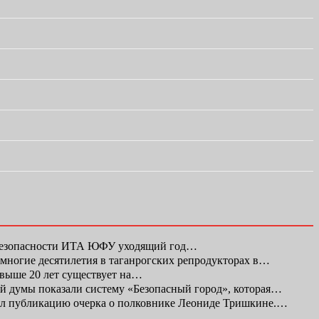
 безопасности ИТА ЮФУ уходящий год…
а многие десятилетия в таганрогских репродукторах в…
свыше 20 лет существует на…
ой думы показали систему «Безопасный город», которая…
л публикацию очерка о полковнике Леониде Тришкине.…