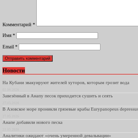
Комментарий
*
Имя
*
Email
*
Новости
На Кубани эвакуируют жителей хуторов, которым грозит вода
02.06.2026
Завезённый в Анапу песок приходится сушить и сеять
27.05.2026
В Азовское море проникли грязевые крабы Eurypanopeus depressu
27.05.2026
Анапе добавили нового песка
21.05.2026
Аналитики ожидают «очень умеренной девальвации»