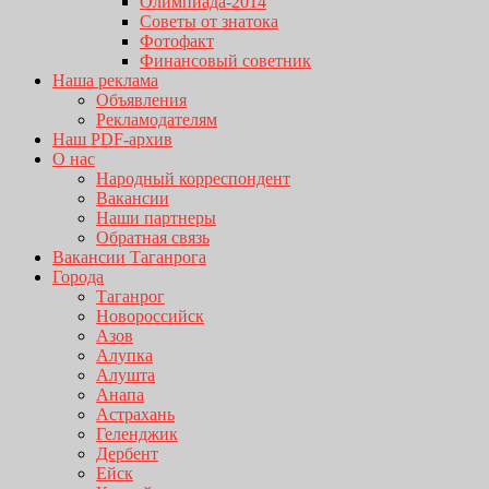
Олимпиада-2014
Советы от знатока
Фотофакт
Финансовый советник
Наша реклама
Объявления
Рекламодателям
Наш PDF-архив
О нас
Народный корреспондент
Вакансии
Наши партнеры
Обратная связь
Вакансии Таганрога
Города
Таганрог
Новороссийск
Азов
Алупка
Алушта
Анапа
Астрахань
Геленджик
Дербент
Ейск