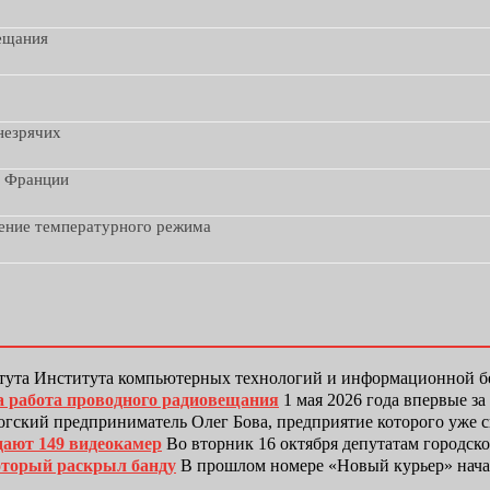
вещания
незрячих
з Франции
дение температурного режима
тута Института компьютерных технологий и информационной
а работа проводного радиовещания
1 мая 2026 года впервые з
гский предприниматель Олег Бова, предприятие которого уже 
дают 149 видеокамер
Во вторник 16 октября депутатам городск
оторый раскрыл банду
В прошлом номере «Новый курьер» нача