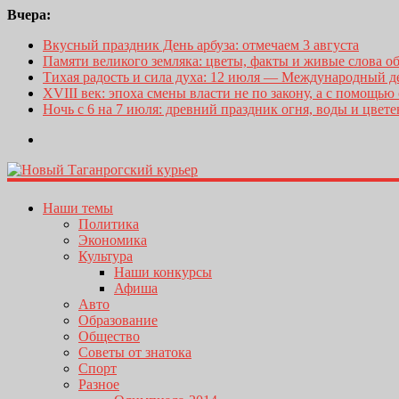
Вчера:
Вкусный праздник День арбуза: отмечаем 3 августа
Памяти великого земляка: цветы, факты и живые слова о
Тихая радость и сила духа: 12 июля — Международный 
XVIII век: эпоха смены власти не по закону, а с помощью
Ночь с 6 на 7 июля: древний праздник огня, воды и цвет
Наши темы
Политика
Экономика
Культура
Наши конкурсы
Афиша
Авто
Образование
Общество
Советы от знатока
Спорт
Разное