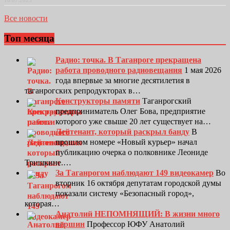
16.07.2025
Все новости
Топ месяца
Радио: точка. В Таганроге прекращена
работа проводного радиовещания
1 мая 2026
года впервые за многие десятилетия в
таганрогских репродукторах в…
Конструкторы памяти
Таганрогский
предприниматель Олег Бова, предприятие
которого уже свыше 20 лет существует на…
Лейтенант, который раскрыл банду
В
прошлом номере «Новый курьер» начал
публикацию очерка о полковнике Леониде
Тришкине.…
За Таганрогом наблюдают 149 видеокамер
Во
вторник 16 октября депутатам городской думы
показали систему «Безопасный город»,
которая…
Анатолий НЕПОМНЯЩИЙ: В жизни много
вершин
Профессор ЮФУ Анатолий