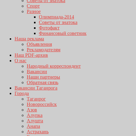
Советы от знатока
Спорт
Разное
Олимпиада-2014
Советы от знатока
Фотофакт
Финансовый советник
Наша реклама
Объявления
Рекламодателям
Наш PDF-архив
О нас
Народный корреспондент
Вакансии
Наши партнеры
Обратная связь
Вакансии Таганрога
Города
Таганрог
Новороссийск
Азов
Алупка
Алушта
Анапа
Астрахань