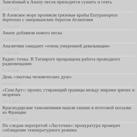
Завезённый в Анапу песок приходится сушить и сеять
27.05.2026
В Азовское море проникли грязевые крабы Eurypanopeus
depressus с американских берегов Атлантики
27.05.2026
Анапе добавили нового песка
21.05.2026
Аналитики ожидают «очень умеренной девальвации»
07.05.2026
Радио: точка. В Таганроге прекращена работа проводного
радиовещания
30.04.2026
День «знатока человеческих душ»
29.01.2026
«СенсАрт»: проект, стирающий границы между мирами зрячих и
незрячих
13.11.2025
Краснодарские таможенники нашли гашиш в почтовой посылке
из Франции
17.07.2025
По следам перегретой «Ласточки»: прокуратура проверит
соблюдение температурного режима