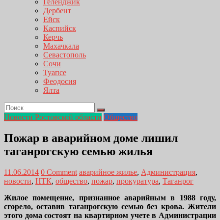
Геленджик
Дербент
Ейск
Каспийск
Керчь
Махачкала
Севастополь
Сочи
Туапсе
Феодосия
Ялта
Новости Ростовской области
Общество
Пожар в аварийном доме лишил
таганрогскую семью жилья
11.06.2014
0 Comment
аварийное жилье
,
Администрация
,
новости
,
НТК
,
общество
,
пожар
,
прокуратура
,
Таганрог
Жилое помещение, признанное аварийным в 1988 году,
сгорело, оставив таганрогскую семью без крова. Жители
этого дома состоят на квартирном учете в Администрации