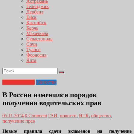
Астрахань
Геленджик
Дербент
Ейск
Каспийск
Керчь
Махачкала
Севастополь
Сочи
Туапсе
Феодосия
Ялта
Лента новостей
Общество
В России изменился порядок
получения водительских прав
05.11.2014
0 Comment
ГАИ
,
новости
,
НТК
,
общество
,
получение прав
Новые правила сдачи экзаменов на получение