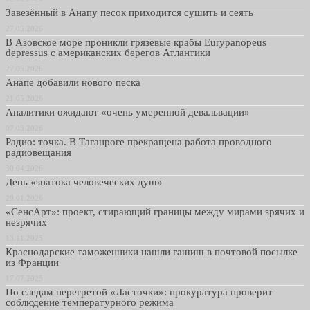
Завезённый в Анапу песок приходится сушить и сеять
27.05.2026
В Азовское море проникли грязевые крабы Eurypanopeus
depressus с американских берегов Атлантики
27.05.2026
Анапе добавили нового песка
21.05.2026
Аналитики ожидают «очень умеренной девальвации»
07.05.2026
Радио: точка. В Таганроге прекращена работа проводного
радиовещания
30.04.2026
День «знатока человеческих душ»
29.01.2026
«СенсАрт»: проект, стирающий границы между мирами зрячих и
незрячих
13.11.2025
Краснодарские таможенники нашли гашиш в почтовой посылке
из Франции
17.07.2025
По следам перегретой «Ласточки»: прокуратура проверит
соблюдение температурного режима