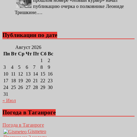
прошлом номере «Новый курьер» начал
публикацию очерка о полковнике Леониде
Тришкине.…
Публикации по дате
Август 2026
Пн
Вт
Ср
Чт
Пт
Сб
Вс
1
2
3
4
5
6
7
8
9
10
11
12
13
14
15
16
17
18
19
20
21
22
23
24
25
26
27
28
29
30
31
« Июл
Погода в Таганроге
Погода в Таганроге
Gismeteo