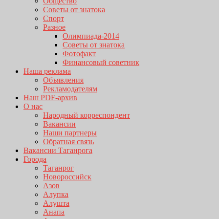
Общество
Советы от знатока
Спорт
Разное
Олимпиада-2014
Советы от знатока
Фотофакт
Финансовый советник
Наша реклама
Объявления
Рекламодателям
Наш PDF-архив
О нас
Народный корреспондент
Вакансии
Наши партнеры
Обратная связь
Вакансии Таганрога
Города
Таганрог
Новороссийск
Азов
Алупка
Алушта
Анапа