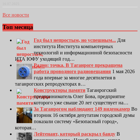
16.07.2025
Все новости
Топ месяца
Год был непростым, но успешным...
Для
института Института компьютерных
технологий и информационной безопасности
ИТА ЮФУ уходящий год…
Радио: точка. В Таганроге прекращена
работа проводного радиовещания
1 мая 2026
года впервые за многие десятилетия в
таганрогских репродукторах в…
Конструкторы памяти
Таганрогский
предприниматель Олег Бова, предприятие
которого уже свыше 20 лет существует на…
За Таганрогом наблюдают 149 видеокамер
Во
вторник 16 октября депутатам городской думы
показали систему «Безопасный город»,
которая…
Лейтенант, который раскрыл банду
В