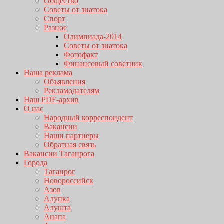
Общество
Советы от знатока
Спорт
Разное
Олимпиада-2014
Советы от знатока
Фотофакт
Финансовый советник
Наша реклама
Объявления
Рекламодателям
Наш PDF-архив
О нас
Народный корреспондент
Вакансии
Наши партнеры
Обратная связь
Вакансии Таганрога
Города
Таганрог
Новороссийск
Азов
Алупка
Алушта
Анапа