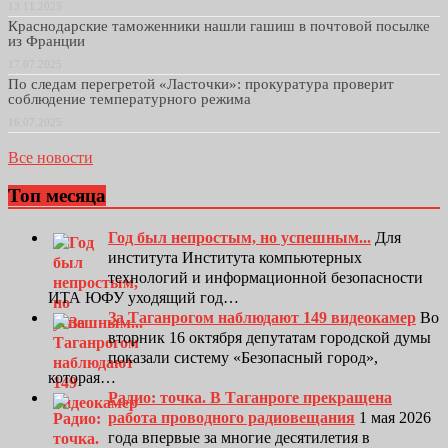
13.11.2025
Краснодарские таможенники нашли гашиш в почтовой посылке
из Франции
17.07.2025
По следам перегретой «Ласточки»: прокуратура проверит
соблюдение температурного режима
16.07.2025
Все новости
Топ месяца
Год был непростым, но успешным...
Для
института Института компьютерных
технологий и информационной безопасности
ИТА ЮФУ уходящий год…
За Таганрогом наблюдают 149 видеокамер
Во
вторник 16 октября депутатам городской думы
показали систему «Безопасный город»,
которая…
Радио: точка. В Таганроге прекращена
работа проводного радиовещания
1 мая 2026
года впервые за многие десятилетия в