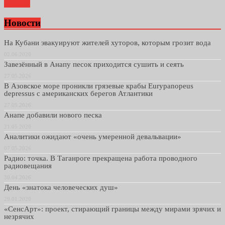
Далее...
Новости
На Кубани эвакуируют жителей хуторов, которым грозит вода
02.06.2026
Завезённый в Анапу песок приходится сушить и сеять
27.05.2026
В Азовское море проникли грязевые крабы Eurypanopeus
depressus с американских берегов Атлантики
27.05.2026
Анапе добавили нового песка
21.05.2026
Аналитики ожидают «очень умеренной девальвации»
07.05.2026
Радио: точка. В Таганроге прекращена работа проводного
радиовещания
30.04.2026
День «знатока человеческих душ»
29.01.2026
«СенсАрт»: проект, стирающий границы между мирами зрячих и
незрячих