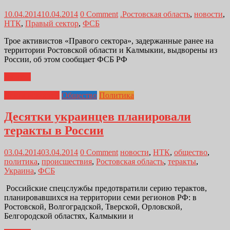
10.04.2014
10.04.2014
0 Comment
.Ростовская область
,
новости
,
НТК
,
Правый сектор
,
ФСБ
Трое активистов «Правого сектора», задержанные ранее на
территории Ростовской области и Калмыкии, выдворены из
России, об этом сообщает ФСБ РФ
Далее...
Лента новостей
Общество
Политика
Десятки украинцев планировали
теракты в России
03.04.2014
03.04.2014
0 Comment
новости
,
НТК
,
общество
,
политика
,
происшествия
,
Ростовская область
,
теракты
,
Украина
,
ФСБ
Российские спецслужбы предотвратили серию терактов,
планировавшихся на территории семи регионов РФ: в
Ростовской, Волгоградской, Тверской, Орловской,
Белгородской областях, Калмыкии и