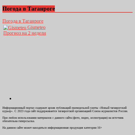
Погода в Таганроге
Погода в Таганроге
Gismeteo
Прогноз на 2 недели
Информационный портал содержит архив публикаций еженедельной газеты «Новый таганрогский
курьер». С 2023 года сайт поддерживается таганрогской организацией Союза журналистов России.
При любом использовании материалов с данного сайта (фото, видео, иллюстрации) на источник
обязательна гиперссылка.
На данном сайте может находиться информационная продукция категории 16+