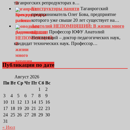
таганрогских репродукторах в…
Конструкторы памяти
Таганрогский
предприниматель Олег Бова, предприятие
которого уже свыше 20 лет существует на…
Анатолий НЕПОМНЯЩИЙ: В жизни много
вершин
Профессор ЮФУ Анатолий
Непомнящий – доктор педагогических наук,
кандидат технических наук. Профессор…
Публикации по дате
Август 2026
Пн
Вт
Ср
Чт
Пт
Сб
Вс
1
2
3
4
5
6
7
8
9
10
11
12
13
14
15
16
17
18
19
20
21
22
23
24
25
26
27
28
29
30
31
« Июл