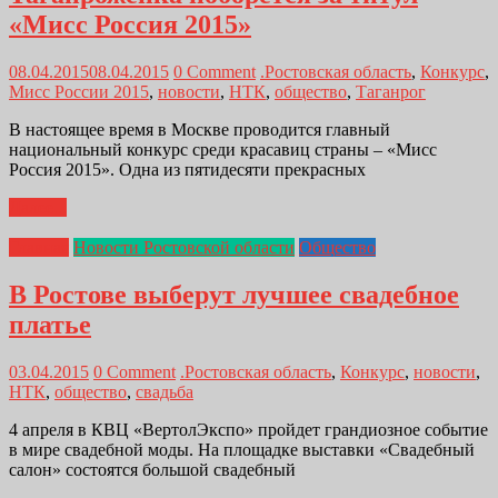
«Мисс Россия 2015»
08.04.2015
08.04.2015
0 Comment
.Ростовская область
,
Конкурс
,
Мисс России 2015
,
новости
,
НТК
,
общество
,
Таганрог
В настоящее время в Москве проводится главный
национальный конкурс среди красавиц страны – «Мисс
Россия 2015». Одна из пятидесяти прекрасных
Далее...
Главная
Новости Ростовской области
Общество
В Ростове выберут лучшее свадебное
платье
03.04.2015
0 Comment
.Ростовская область
,
Конкурс
,
новости
,
НТК
,
общество
,
свадьба
4 апреля в КВЦ «ВертолЭкспо» пройдет грандиозное событие
в мире свадебной моды. На площадке выставки «Свадебный
салон» состоятся большой свадебный