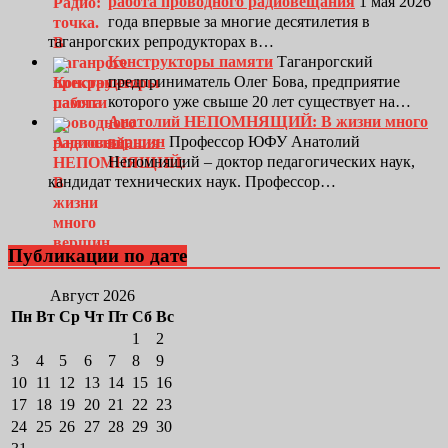
работа проводного радиовещания
1 мая 2026
года впервые за многие десятилетия в
таганрогских репродукторах в…
Конструкторы памяти
Таганрогский
предприниматель Олег Бова, предприятие
которого уже свыше 20 лет существует на…
Анатолий НЕПОМНЯЩИЙ: В жизни много
вершин
Профессор ЮФУ Анатолий
Непомнящий – доктор педагогических наук,
кандидат технических наук. Профессор…
Публикации по дате
Август 2026
Пн
Вт
Ср
Чт
Пт
Сб
Вс
1
2
3
4
5
6
7
8
9
10
11
12
13
14
15
16
17
18
19
20
21
22
23
24
25
26
27
28
29
30