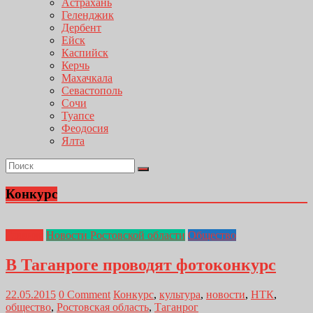
Астрахань
Геленджик
Дербент
Ейск
Каспийск
Керчь
Махачкала
Севастополь
Сочи
Туапсе
Феодосия
Ялта
Конкурс
Главная
Новости Ростовской области
Общество
В Таганроге проводят фотоконкурс
22.05.2015
0 Comment
Конкурс
,
культура
,
новости
,
НТК
,
общество
,
Ростовская область
,
Таганрог