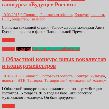
конкурса «Будущее России»
19.03.2015
0 Comment
.Ростовская область
,
Конкурс
,
новости
,
НТК
,
общество
,
Таганрог
Солистка вокальной студии «Голос» Дворца молодежи Анна
Бускевич прошла в финал Национальной Премии.
Далее...
Главная
Культура
Новости Ростовской области
I Областной конкурс юных вокалистов
и концертмейстеров
18.02.2015
0 Comment
.Ростовская область
,
Конкурс
,
культура
,
новости
,
НТК
,
Таганрог
,
Таганрогский музыкальный колледж
I Областной конкурс юных вокалистов и концертмейстеров
состоялся 15 февраля 2015 года на базе Таганрогского
музыкального колледжа. Он был приурочен
Далее...