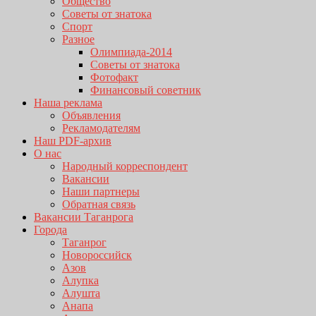
Общество
Советы от знатока
Спорт
Разное
Олимпиада-2014
Советы от знатока
Фотофакт
Финансовый советник
Наша реклама
Объявления
Рекламодателям
Наш PDF-архив
О нас
Народный корреспондент
Вакансии
Наши партнеры
Обратная связь
Вакансии Таганрога
Города
Таганрог
Новороссийск
Азов
Алупка
Алушта
Анапа