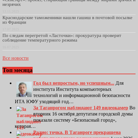
незрячих
13.11.2025
Краснодарские таможенники нашли гашиш в почтовой посылке
из Франции
17.07.2025
По следам перегретой «Ласточки»: прокуратура проверит
соблюдение температурного режима
16.07.2025
Все новости
Топ месяца
Год был непростым, но успешным...
Для
института Института компьютерных
технологий и информационной безопасности
ИТА ЮФУ уходящий год…
За Таганрогом наблюдают 149 видеокамер
Во
вторник 16 октября депутатам городской думы
показали систему «Безопасный город»,
которая…
Радио: точка. В Таганроге прекращена