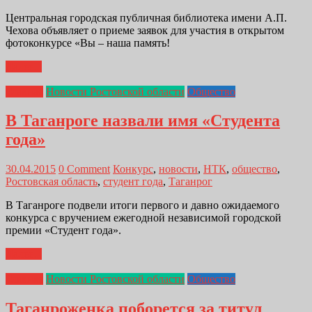
Центральная городская публичная библиотека имени А.П.
Чехова объявляет о приеме заявок для участия в открытом
фотоконкурсе «Вы – наша память!
Далее...
Главная
Новости Ростовской области
Общество
В Таганроге назвали имя «Студента
года»
30.04.2015
0 Comment
Конкурс
,
новости
,
НТК
,
общество
,
Ростовская область
,
студент года
,
Таганрог
В Таганроге подвели итоги первого и давно ожидаемого
конкурса с вручением ежегодной независимой городской
премии «Студент года».
Далее...
Главная
Новости Ростовской области
Общество
Таганроженка поборется за титул