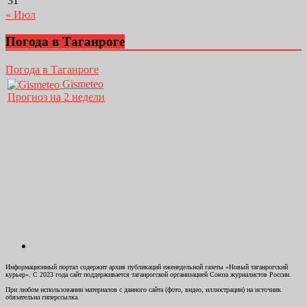
31
« Июл
Погода в Таганроге
Погода в Таганроге
Gismeteo
Прогноз на 2 недели
Информационный портал содержит архив публикаций еженедельной газеты «Новый таганрогский
курьер». С 2023 года сайт поддерживается таганрогской организацией Союза журналистов России.
При любом использовании материалов с данного сайта (фото, видео, иллюстрации) на источник
обязательна гиперссылка.