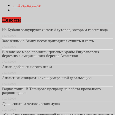
← Предыдущие
Новости
На Кубани эвакуируют жителей хуторов, которым грозит вода
02.06.2026
Завезённый в Анапу песок приходится сушить и сеять
27.05.2026
В Азовское море проникли грязевые крабы Eurypanopeus
depressus с американских берегов Атлантики
27.05.2026
Анапе добавили нового песка
21.05.2026
Аналитики ожидают «очень умеренной девальвации»
07.05.2026
Радио: точка. В Таганроге прекращена работа проводного
радиовещания
30.04.2026
День «знатока человеческих душ»
29.01.2026
«СенсАрт»: проект, стирающий границы между мирами зрячих и