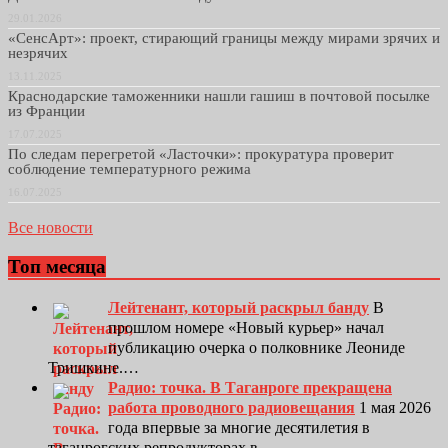
29.01.2026
«СенсАрт»: проект, стирающий границы между мирами зрячих и
незрячих
13.11.2025
Краснодарские таможенники нашли гашиш в почтовой посылке
из Франции
17.07.2025
По следам перегретой «Ласточки»: прокуратура проверит
соблюдение температурного режима
16.07.2025
Все новости
Топ месяца
Лейтенант, который раскрыл банду
В
прошлом номере «Новый курьер» начал
публикацию очерка о полковнике Леониде
Тришкине.…
Радио: точка. В Таганроге прекращена
работа проводного радиовещания
1 мая 2026
года впервые за многие десятилетия в
таганрогских репродукторах в…