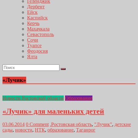
Геленджик
Дербент
Ейск
Каспийск
Керчь
Махачкала
Севастополь
Сочи
Туапсе
Феодосия
Ялта
«Лучик»
Новости Ростовской области
Образование
«Лучик» для маленьких детей
03.06.2014
0 Comment
.Ростовская область
,
"Лучик"
,
детские
сады
,
новости
,
НТК
,
образование
,
Таганрог