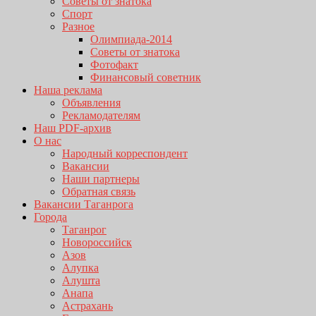
Советы от знатока
Спорт
Разное
Олимпиада-2014
Советы от знатока
Фотофакт
Финансовый советник
Наша реклама
Объявления
Рекламодателям
Наш PDF-архив
О нас
Народный корреспондент
Вакансии
Наши партнеры
Обратная связь
Вакансии Таганрога
Города
Таганрог
Новороссийск
Азов
Алупка
Алушта
Анапа
Астрахань