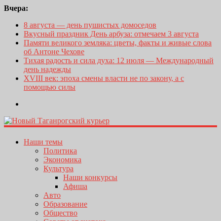
Вчера:
8 августа — день пушистых домоседов
Вкусный праздник День арбуза: отмечаем 3 августа
Памяти великого земляка: цветы, факты и живые слова
об Антоне Чехове
Тихая радость и сила духа: 12 июля — Международный
день надежды
XVIII век: эпоха смены власти не по закону, а с
помощью силы
Наши темы
Политика
Экономика
Культура
Наши конкурсы
Афиша
Авто
Образование
Общество