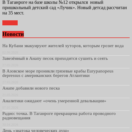
В Таганроге на базе школы №12 открылся новый
пришкольный детский сад «Лучик». Новый детсад рассчитан
на 35 мест.
Далее...
Новости
На Кубани эвакуируют жителей хуторов, которым грозит вода
02.06.2026
Завезённый в Анапу песок приходится сушить и сеять
27.05.2026
В Азовское море проникли грязевые крабы Eurypanopeus
depressus с американских берегов Атлантики
27.05.2026
Анапе добавили нового песка
21.05.2026
Аналитики ожидают «очень умеренной девальвации»
07.05.2026
Радио: точка. В Таганроге прекращена работа проводного
радиовещания
30.04.2026
День «знатока человеческих душ»