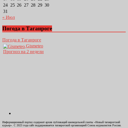
24
25
26
27
28
29
30
31
« Июл
Погода в Таганроге
Погода в Таганроге
Gismeteo
Прогноз на 2 недели
Информационный портал содержит архив публикаций еженедельной газеты «Новый таганрогский
курьер». С 2023 года сайт поддерживается таганрогской организацией Союза журналистов России.