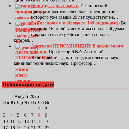
Конструкторы памяти
Таганрогский
предприниматель Олег Бова, предприятие
которого уже свыше 20 лет существует на…
За Таганрогом наблюдают 149 видеокамер
Во
вторник 16 октября депутатам городской думы
показали систему «Безопасный город»,
которая…
Анатолий НЕПОМНЯЩИЙ: В жизни много
вершин
Профессор ЮФУ Анатолий
Непомнящий – доктор педагогических наук,
кандидат технических наук. Профессор…
Публикации по дате
Август 2026
Пн
Вт
Ср
Чт
Пт
Сб
Вс
1
2
3
4
5
6
7
8
9
10
11
12
13
14
15
16
17
18
19
20
21
22
23