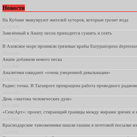
Новости
На Кубани эвакуируют жителей хуторов, которым грозит вода
02.06.2026
Завезённый в Анапу песок приходится сушить и сеять
27.05.2026
В Азовское море проникли грязевые крабы Eurypanopeus depressu
27.05.2026
Анапе добавили нового песка
21.05.2026
Аналитики ожидают «очень умеренной девальвации»
07.05.2026
Радио: точка. В Таганроге прекращена работа проводного радио
30.04.2026
День «знатока человеческих душ»
29.01.2026
«СенсАрт»: проект, стирающий границы между мирами зрячих и 
13.11.2025
Краснодарские таможенники нашли гашиш в почтовой посылке и
17.07.2025