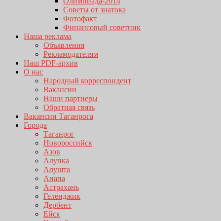
Олимпиада-2014
Советы от знатока
Фотофакт
Финансовый советник
Наша реклама
Объявления
Рекламодателям
Наш PDF-архив
О нас
Народный корреспондент
Вакансии
Наши партнеры
Обратная связь
Вакансии Таганрога
Города
Таганрог
Новороссийск
Азов
Алупка
Алушта
Анапа
Астрахань
Геленджик
Дербент
Ейск