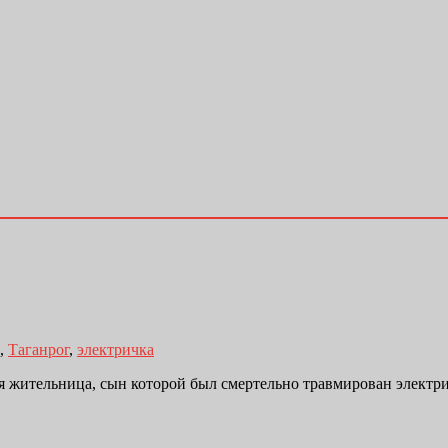
,
Таганрог
,
электричка
я жительница, сын которой был смертельно травмирован электр