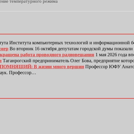
дение температурного режима
тута Института компьютерных технологий и информационной
амер
Во вторник 16 октября депутатам городской думы показали
рекращена работа проводного радиовещания
1 мая 2026 года в
и
Таганрогский предприниматель Олег Бова, предприятие котор
ЕПОМНЯЩИЙ: В жизни много вершин
Профессор ЮФУ Анатол
наук. Профессор…