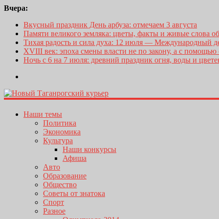
Вчера:
Вкусный праздник День арбуза: отмечаем 3 августа
Памяти великого земляка: цветы, факты и живые слова о
Тихая радость и сила духа: 12 июля — Международный 
XVIII век: эпоха смены власти не по закону, а с помощью
Ночь с 6 на 7 июля: древний праздник огня, воды и цвет
Наши темы
Политика
Экономика
Культура
Наши конкурсы
Афиша
Авто
Образование
Общество
Советы от знатока
Спорт
Разное