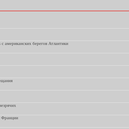
s с американских берегов Атлантики
вещания
незрячих
з Франции