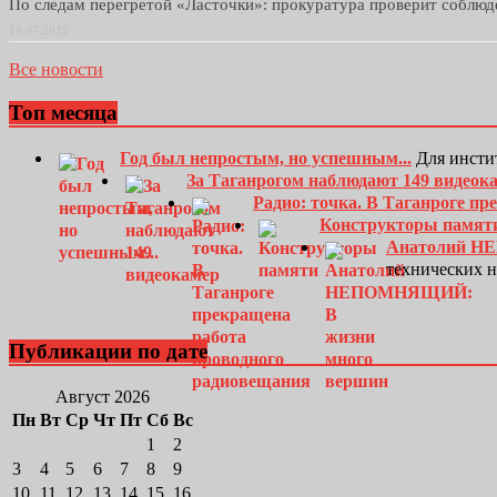
По следам перегретой «Ласточки»: прокуратура проверит соблю
16.07.2025
Все новости
Топ месяца
Год был непростым, но успешным...
Для инсти
За Таганрогом наблюдают 149 видеок
Радио: точка. В Таганроге п
Конструкторы памят
Анатолий Н
технических 
Публикации по дате
Август 2026
Пн
Вт
Ср
Чт
Пт
Сб
Вс
1
2
3
4
5
6
7
8
9
10
11
12
13
14
15
16