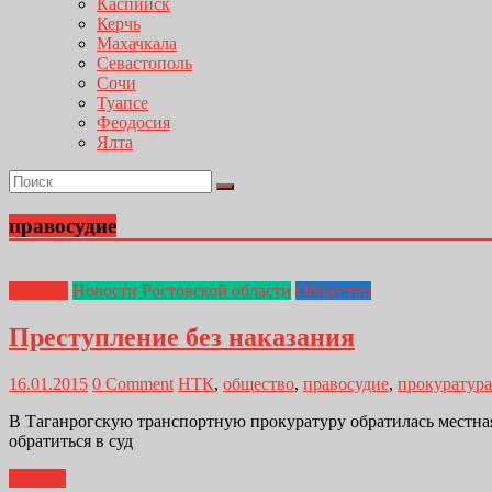
Каспийск
Керчь
Махачкала
Севастополь
Сочи
Туапсе
Феодосия
Ялта
правосудие
Главная
Новости Ростовской области
Общество
Преступление без наказания
16.01.2015
0 Comment
НТК
,
общество
,
правосудие
,
прокуратура
В Таганрогскую транспортную прокуратуру обратилась местна
обратиться в суд
Далее...