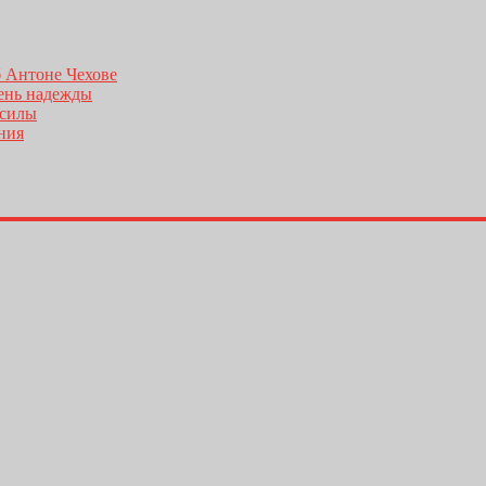
б Антоне Чехове
день надежды
 силы
ения