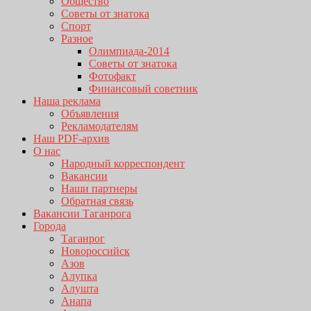
Общество
Советы от знатока
Спорт
Разное
Олимпиада-2014
Советы от знатока
Фотофакт
Финансовый советник
Наша реклама
Объявления
Рекламодателям
Наш PDF-архив
О нас
Народный корреспондент
Вакансии
Наши партнеры
Обратная связь
Вакансии Таганрога
Города
Таганрог
Новороссийск
Азов
Алупка
Алушта
Анапа