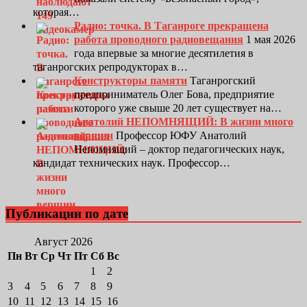
которая…
Радио: точка. В Таганроге прекращена
работа проводного радиовещания
1 мая 2026
года впервые за многие десятилетия в
таганрогских репродукторах в…
Конструкторы памяти
Таганрогский
предприниматель Олег Бова, предприятие
которого уже свыше 20 лет существует на…
Анатолий НЕПОМНЯЩИЙ: В жизни много
вершин
Профессор ЮФУ Анатолий
Непомнящий – доктор педагогических наук,
кандидат технических наук. Профессор…
Публикации по дате
Август 2026
Пн
Вт
Ср
Чт
Пт
Сб
Вс
1
2
3
4
5
6
7
8
9
10
11
12
13
14
15
16