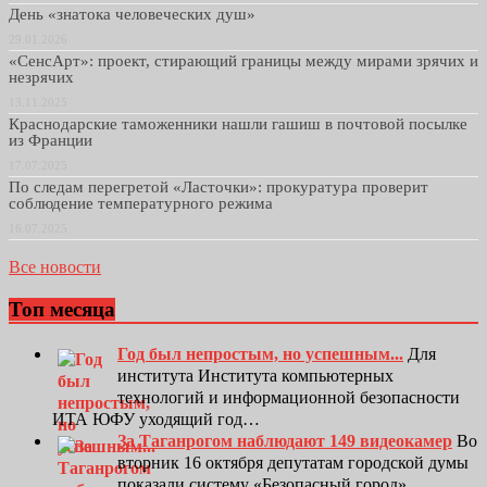
День «знатока человеческих душ»
29.01.2026
«СенсАрт»: проект, стирающий границы между мирами зрячих и
незрячих
13.11.2025
Краснодарские таможенники нашли гашиш в почтовой посылке
из Франции
17.07.2025
По следам перегретой «Ласточки»: прокуратура проверит
соблюдение температурного режима
16.07.2025
Все новости
Топ месяца
Год был непростым, но успешным...
Для
института Института компьютерных
технологий и информационной безопасности
ИТА ЮФУ уходящий год…
За Таганрогом наблюдают 149 видеокамер
Во
вторник 16 октября депутатам городской думы
показали систему «Безопасный город»,