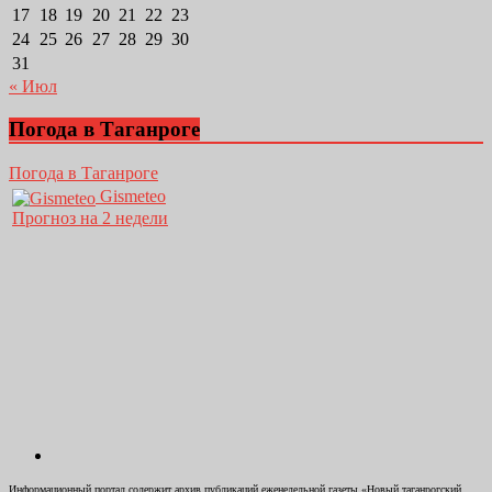
17
18
19
20
21
22
23
24
25
26
27
28
29
30
31
« Июл
Погода в Таганроге
Погода в Таганроге
Gismeteo
Прогноз на 2 недели
Информационный портал содержит архив публикаций еженедельной газеты «Новый таганрогский