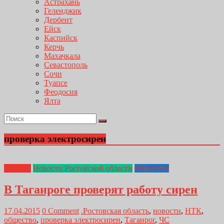
Астрахань
Геленджик
Дербент
Ейск
Каспийск
Керчь
Махачкала
Севастополь
Сочи
Туапсе
Феодосия
Ялта
проверка электросирен
Главная
Новости Ростовской области
Общество
В Таганроге проверят работу сирен
17.04.2015
0 Comment
.Ростовская область
,
новости
,
НТК
,
общество
,
проверка электросирен
,
Таганрог
,
ЧС