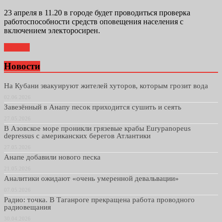
23 апреля в 11.20 в городе будет проводиться проверка
работоспособности средств оповещения населения с
включением электоросирен.
Далее...
Новости
На Кубани эвакуируют жителей хуторов, которым грозит вода
02.06.2026
Завезённый в Анапу песок приходится сушить и сеять
27.05.2026
В Азовское море проникли грязевые крабы Eurypanopeus
depressus с американских берегов Атлантики
27.05.2026
Анапе добавили нового песка
21.05.2026
Аналитики ожидают «очень умеренной девальвации»
07.05.2026
Радио: точка. В Таганроге прекращена работа проводного
радиовещания
30.04.2026