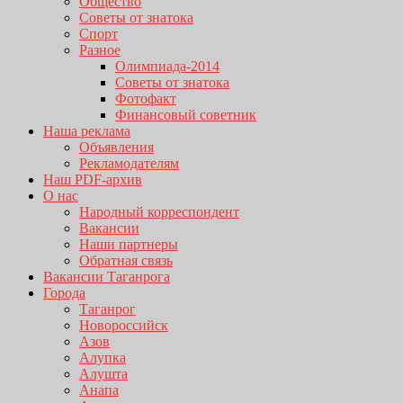
Общество
Советы от знатока
Спорт
Разное
Олимпиада-2014
Советы от знатока
Фотофакт
Финансовый советник
Наша реклама
Объявления
Рекламодателям
Наш PDF-архив
О нас
Народный корреспондент
Вакансии
Наши партнеры
Обратная связь
Вакансии Таганрога
Города
Таганрог
Новороссийск
Азов
Алупка
Алушта
Анапа