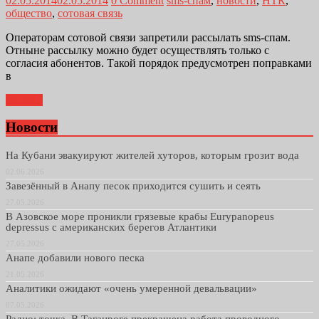
02.05.2014
02.05.2014
0 Comment
sms-спам
,
новости
,
НТК
,
общество
,
сотовая связь
Операторам сотовой связи запретили рассылать sms-спам.
Отныне рассылку можно будет осуществлять только с
согласия абонентов. Такой порядок предусмотрен поправками
в
Далее...
Новости
На Кубани эвакуируют жителей хуторов, которым грозит вода
02.06.2026
Завезённый в Анапу песок приходится сушить и сеять
27.05.2026
В Азовское море проникли грязевые крабы Eurypanopeus
depressus с американских берегов Атлантики
27.05.2026
Анапе добавили нового песка
21.05.2026
Аналитики ожидают «очень умеренной девальвации»
07.05.2026
Радио: точка. В Таганроге прекращена работа проводного