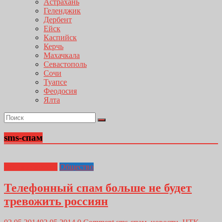
Астрахань
Геленджик
Дербент
Ейск
Каспийск
Керчь
Махачкала
Севастополь
Сочи
Туапсе
Феодосия
Ялта
sms-спам
Лента новостей
Общество
Телефонный спам больше не будет
тревожить россиян