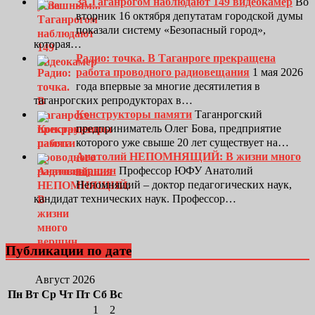
За Таганрогом наблюдают 149 видеокамер
Во
вторник 16 октября депутатам городской думы
показали систему «Безопасный город»,
которая…
Радио: точка. В Таганроге прекращена
работа проводного радиовещания
1 мая 2026
года впервые за многие десятилетия в
таганрогских репродукторах в…
Конструкторы памяти
Таганрогский
предприниматель Олег Бова, предприятие
которого уже свыше 20 лет существует на…
Анатолий НЕПОМНЯЩИЙ: В жизни много
вершин
Профессор ЮФУ Анатолий
Непомнящий – доктор педагогических наук,
кандидат технических наук. Профессор…
Публикации по дате
Август 2026
Пн
Вт
Ср
Чт
Пт
Сб
Вс
1
2