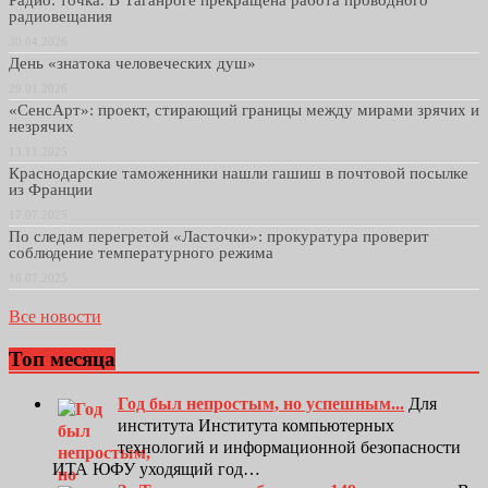
радиовещания
30.04.2026
День «знатока человеческих душ»
29.01.2026
«СенсАрт»: проект, стирающий границы между мирами зрячих и
незрячих
13.11.2025
Краснодарские таможенники нашли гашиш в почтовой посылке
из Франции
17.07.2025
По следам перегретой «Ласточки»: прокуратура проверит
соблюдение температурного режима
16.07.2025
Все новости
Топ месяца
Год был непростым, но успешным...
Для
института Института компьютерных
технологий и информационной безопасности
ИТА ЮФУ уходящий год…