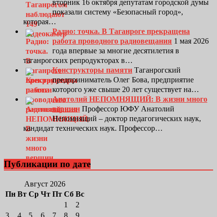
вторник 16 октября депутатам городской думы
показали систему «Безопасный город»,
которая…
Радио: точка. В Таганроге прекращена
работа проводного радиовещания
1 мая 2026
года впервые за многие десятилетия в
таганрогских репродукторах в…
Конструкторы памяти
Таганрогский
предприниматель Олег Бова, предприятие
которого уже свыше 20 лет существует на…
Анатолий НЕПОМНЯЩИЙ: В жизни много
вершин
Профессор ЮФУ Анатолий
Непомнящий – доктор педагогических наук,
кандидат технических наук. Профессор…
Публикации по дате
Август 2026
Пн
Вт
Ср
Чт
Пт
Сб
Вс
1
2
3
4
5
6
7
8
9