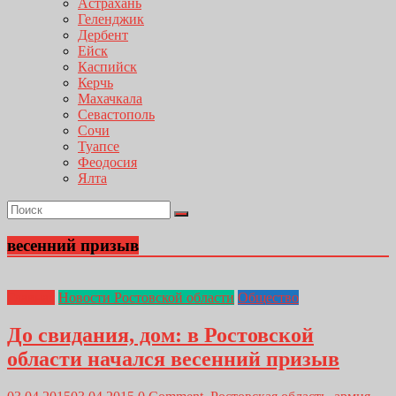
Астрахань
Геленджик
Дербент
Ейск
Каспийск
Керчь
Махачкала
Севастополь
Сочи
Туапсе
Феодосия
Ялта
весенний призыв
Главная
Новости Ростовской области
Общество
До свидания, дом: в Ростовской
области начался весенний призыв