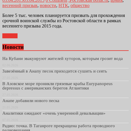
03.04.2015
03.04.2015
0 Comment
.Ростовская область
,
армия
,
весенний призыв
,
новости
,
НТК
,
общество
Более 5 тыс. человек планируется призвать для прохождения
срочной воинской службы из Ростовской области в рамках
весеннего призыва 2015 года.
Далее...
Новости
На Кубани эвакуируют жителей хуторов, которым грозит вода
02.06.2026
Завезённый в Анапу песок приходится сушить и сеять
27.05.2026
В Азовское море проникли грязевые крабы Eurypanopeus
depressus с американских берегов Атлантики
27.05.2026
Анапе добавили нового песка
21.05.2026
Аналитики ожидают «очень умеренной девальвации»
07.05.2026
Радио: точка. В Таганроге прекращена работа проводного
радиовещания