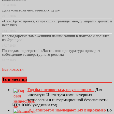
30.04.2026
День «знатока человеческих душ»
29.01.2026
«СенсАрт»: проект, стирающий границы между мирами зрячих и
незрячих
13.11.2025
Краснодарские таможенники нашли гашиш в почтовой посылке
из Франции
17.07.2025
По следам перегретой «Ласточки»: прокуратура проверит
соблюдение температурного режима
16.07.2025
Все новости
Топ месяца
Год был непростым, но успешным...
Для
института Института компьютерных
технологий и информационной безопасности
ИТА ЮФУ уходящий год…
За Таганрогом наблюдают 149 видеокамер
Во