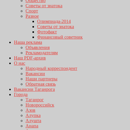
Общество
Советы от знатока
Спорт
Разное
Олимпиада-2014
Советы от знатока
Фотофакт
Финансовый советник
Наша реклама
Объявления
Рекламодателям
Наш PDF-архив
О нас
Народный корреспондент
Вакансии
Наши партнеры
Обратная связь
Вакансии Таганрога
Города
Таганрог
Новороссийск
Азов
Алупка
Алушта
Анапа