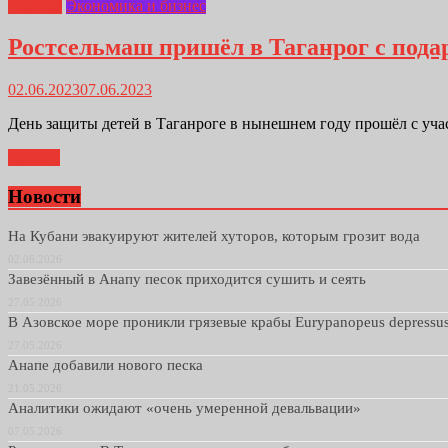
Главная
Экономика и бизнес
Ростсельмаш пришёл в Таганрог с под
02.06.2023
07.06.2023
День защиты детей в Таганроге в нынешнем году прошёл с уч
Далее...
Новости
На Кубани эвакуируют жителей хуторов, которым грозит вода
02.06.2026
Завезённый в Анапу песок приходится сушить и сеять
27.05.2026
В Азовское море проникли грязевые крабы Eurypanopeus depressu
27.05.2026
Анапе добавили нового песка
21.05.2026
Аналитики ожидают «очень умеренной девальвации»
07.05.2026