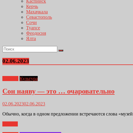
Каспийск
Керчь
Махачкала
Севастополь
Сочи
Туапсе
Феодосия
Ялта
02.06.2023
Главная
Культура
Сон наяву — это … очаровательно
02.06.2023
02.06.2023
Обычно, когда в одном предложении встречаются слова «музей»
Далее...