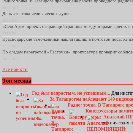
Радио: точка. В Таганроге прекращена работа проводного радио
30.04.2026
День «знатока человеческих душ»
29.01.2026
«СенсАрт»: проект, стирающий границы между мирами зрячих и 
13.11.2025
Краснодарские таможенники нашли гашиш в почтовой посылке и
17.07.2025
По следам перегретой «Ласточки»: прокуратура проверит соблю
16.07.2025
Все новости
Топ месяца
Год был непростым, но успешным...
Для инсти
За Таганрогом наблюдают 149 видеок
Радио: точка. В Таганроге п
Конструкторы памят
Анатолий Н
технических 