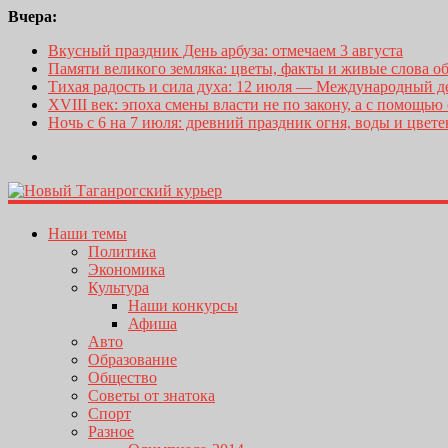
Вчера:
Вкусный праздник День арбуза: отмечаем 3 августа
Памяти великого земляка: цветы, факты и живые слова о
Тихая радость и сила духа: 12 июля — Международный 
XVIII век: эпоха смены власти не по закону, а с помощью
Ночь с 6 на 7 июля: древний праздник огня, воды и цвет
Наши темы
Политика
Экономика
Культура
Наши конкурсы
Афиша
Авто
Образование
Общество
Советы от знатока
Спорт
Разное