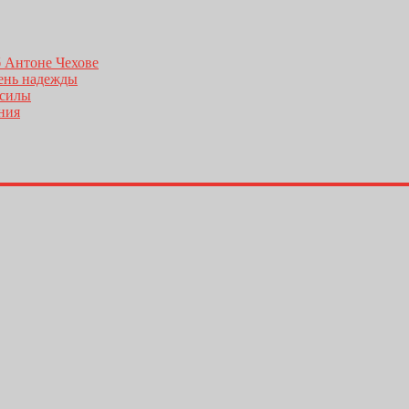
б Антоне Чехове
день надежды
 силы
ения