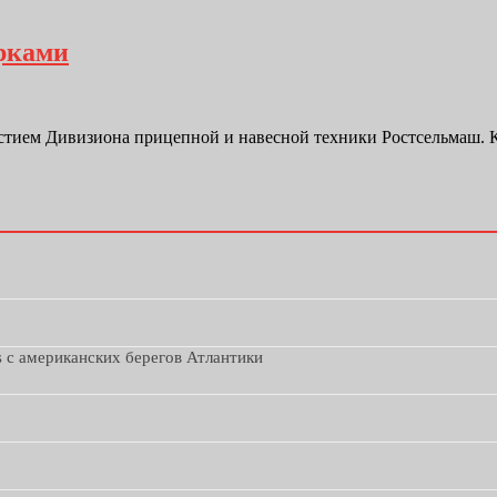
арками
астием Дивизиона прицепной и навесной техники Ростсельмаш. 
s с американских берегов Атлантики