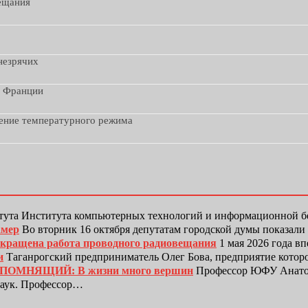
вещания
незрячих
з Франции
дение температурного режима
тута Института компьютерных технологий и информационной
амер
Во вторник 16 октября депутатам городской думы показали
рекращена работа проводного радиовещания
1 мая 2026 года в
и
Таганрогский предприниматель Олег Бова, предприятие котор
ЕПОМНЯЩИЙ: В жизни много вершин
Профессор ЮФУ Анатол
наук. Профессор…