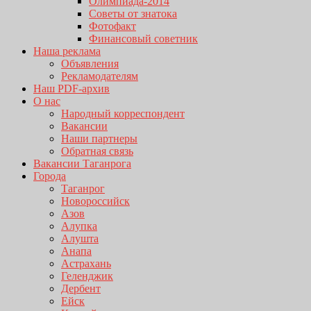
Олимпиада-2014
Советы от знатока
Фотофакт
Финансовый советник
Наша реклама
Объявления
Рекламодателям
Наш PDF-архив
О нас
Народный корреспондент
Вакансии
Наши партнеры
Обратная связь
Вакансии Таганрога
Города
Таганрог
Новороссийск
Азов
Алупка
Алушта
Анапа
Астрахань
Геленджик
Дербент
Ейск