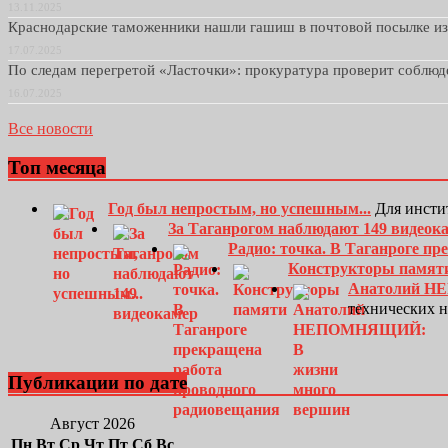
13.11.2025
Краснодарские таможенники нашли гашиш в почтовой посылке и
17.07.2025
По следам перегретой «Ласточки»: прокуратура проверит соблю
16.07.2025
Все новости
Топ месяца
Год был непростым, но успешным...
Для инсти
За Таганрогом наблюдают 149 видеок
Радио: точка. В Таганроге п
Конструкторы памят
Анатолий Н
технических 
Публикации по дате
Август 2026
Пн
Вт
Ср
Чт
Пт
Сб
Вс