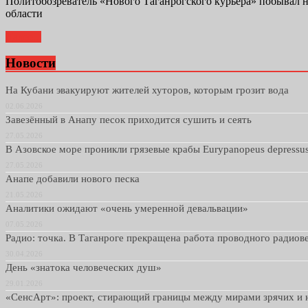
Политобозреватель «Нового Таганрогского курьера» побывал н
области
Далее...
Новости
На Кубани эвакуируют жителей хуторов, которым грозит вода
02.06.2026
Завезённый в Анапу песок приходится сушить и сеять
27.05.2026
В Азовское море проникли грязевые крабы Eurypanopeus depressu
27.05.2026
Анапе добавили нового песка
21.05.2026
Аналитики ожидают «очень умеренной девальвации»
07.05.2026
Радио: точка. В Таганроге прекращена работа проводного радио
30.04.2026
День «знатока человеческих душ»
29.01.2026
«СенсАрт»: проект, стирающий границы между мирами зрячих и 