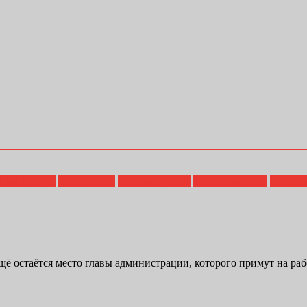
ояров А.Ю.
Сирота Е.В.
Стефанов Ю.В.
Титаренко И.Н.
Утёсов
ё остаётся место главы администрации, которого примут на рабо