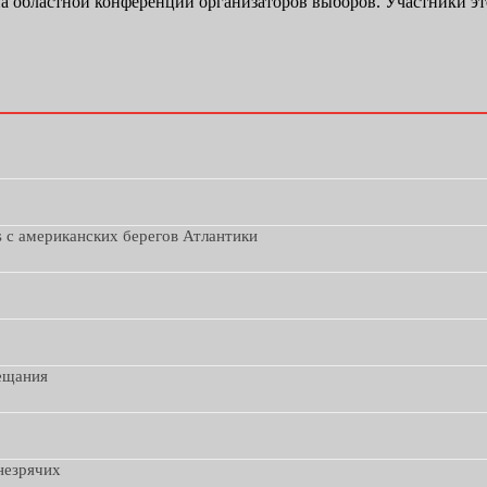
а областной конференции организаторов выборов. Участники это
s с американских берегов Атлантики
вещания
незрячих