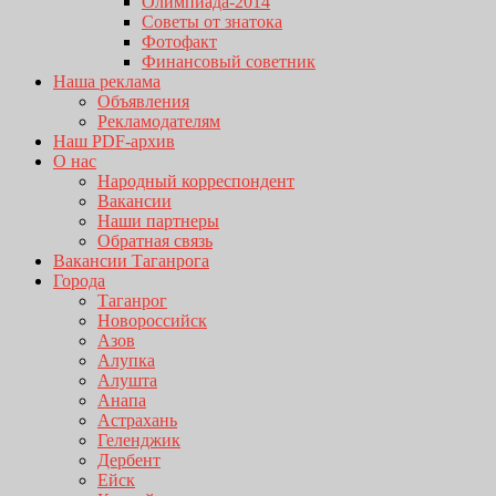
Олимпиада-2014
Советы от знатока
Фотофакт
Финансовый советник
Наша реклама
Объявления
Рекламодателям
Наш PDF-архив
О нас
Народный корреспондент
Вакансии
Наши партнеры
Обратная связь
Вакансии Таганрога
Города
Таганрог
Новороссийск
Азов
Алупка
Алушта
Анапа
Астрахань
Геленджик
Дербент
Ейск