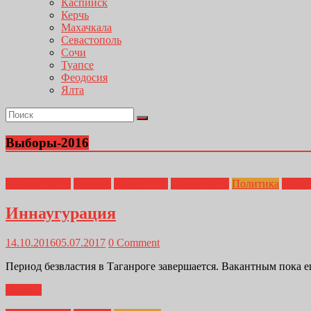
Каспийск
Керчь
Махачкала
Севастополь
Сочи
Туапсе
Феодосия
Ялта
Выборы-2016
Выборы-2016
Главная
Кобец Н.И.
Лаптев В.Н.
Политика
Полуб
Иннаугурация
14.10.2016
05.07.2017
0 Comment
Период безвластия в Таганроге завершается. Вакантным пока ещ
Далее...