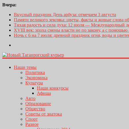
Вчера:
Вкусный праздник День арбуза: отмечаем 3 августа
Памяти великого земляка: цветы, факты и живые слова о
Тихая радость и сила духа: 12 июля — Международный 
XVIII век: эпоха смены власти не по закону, а с помощью
Ночь с 6 на 7 июля: древний праздник огня, воды и цвет
Наши темы
Политика
Экономика
Культура
Наши конкурсы
Афиша
Авто
Образование
Общество
Советы от знатока
Спорт
Разное