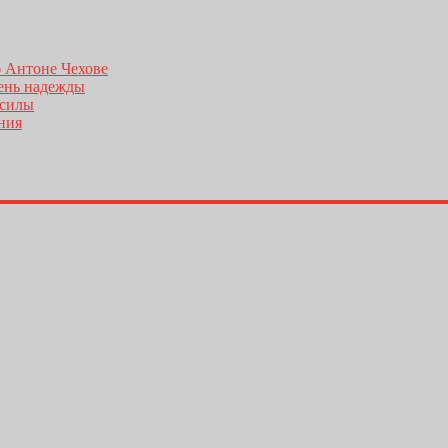
б Антоне Чехове
день надежды
 силы
ения