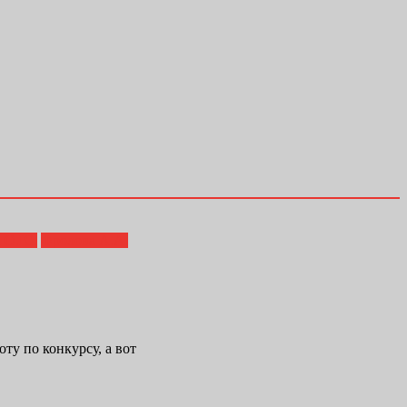
а О.Ю.
Фролова А.А.
ту по конкурсу, а вот