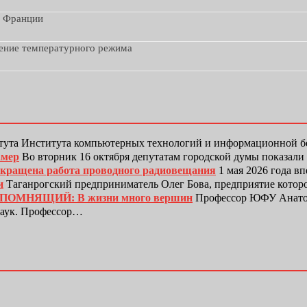
з Франции
дение температурного режима
тута Института компьютерных технологий и информационной
амер
Во вторник 16 октября депутатам городской думы показали
рекращена работа проводного радиовещания
1 мая 2026 года в
и
Таганрогский предприниматель Олег Бова, предприятие котор
ЕПОМНЯЩИЙ: В жизни много вершин
Профессор ЮФУ Анатол
наук. Профессор…