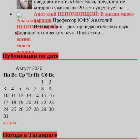
предприниматель Олег Бова, предприятие
которого уже свыше 20 лет существует на…
Анатолий НЕПОМНЯЩИЙ: В жизни много
вершин
Профессор ЮФУ Анатолий
Непомнящий – доктор педагогических наук,
кандидат технических наук. Профессор…
Публикации по дате
Август 2026
Пн
Вт
Ср
Чт
Пт
Сб
Вс
1
2
3
4
5
6
7
8
9
10
11
12
13
14
15
16
17
18
19
20
21
22
23
24
25
26
27
28
29
30
31
« Июл
Погода в Таганроге