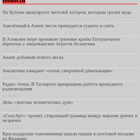
Новости
На Кубани эвакуируют жителей хуторов, которым грозит вода
02.06.2026
Завезённый в Анапу песок приходится сушить и сеять
27.05.2026
В Азовское море проникли грязевые крабы Eurypanopeus
depressus с американских берегов Атлантики
27.05.2026
Анапе добавили нового песка
21.05.2026
Аналитики ожидают «очень умеренной девальвации»
07.05.2026
Радио: точка. В Таганроге прекращена работа проводного
радиовещания
30.04.2026
День «знатока человеческих душ»
29.01.2026
«СенсАрт»: проект, стирающий границы между мирами зрячих и
незрячих
13.11.2025
Краснодарские таможенники нашли гашиш в почтовой посылке
из Франции