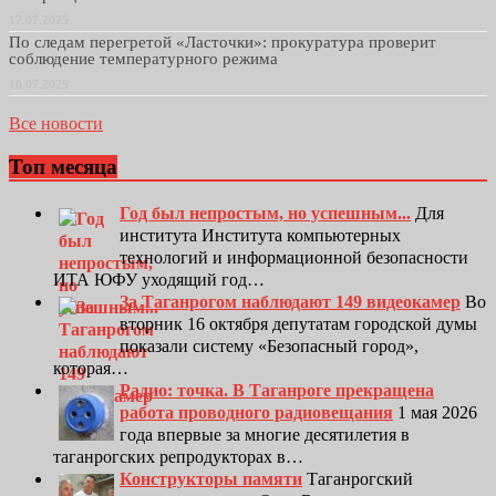
17.07.2025
По следам перегретой «Ласточки»: прокуратура проверит
соблюдение температурного режима
16.07.2025
Все новости
Топ месяца
Год был непростым, но успешным...
Для
института Института компьютерных
технологий и информационной безопасности
ИТА ЮФУ уходящий год…
За Таганрогом наблюдают 149 видеокамер
Во
вторник 16 октября депутатам городской думы
показали систему «Безопасный город»,
которая…
Радио: точка. В Таганроге прекращена
работа проводного радиовещания
1 мая 2026
года впервые за многие десятилетия в
таганрогских репродукторах в…
Конструкторы памяти
Таганрогский