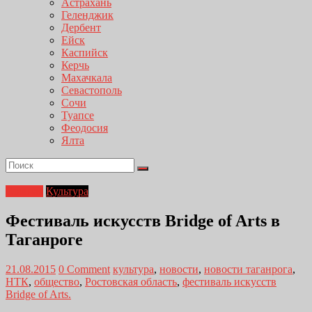
Астрахань
Геленджик
Дербент
Ейск
Каспийск
Керчь
Махачкала
Севастополь
Сочи
Туапсе
Феодосия
Ялта
Главная
Культура
Фестиваль искусств Bridge of Arts в
Таганроге
21.08.2015
0 Comment
культура
,
новости
,
новости таганрога
,
НТК
,
общество
,
Ростовская область
,
фестиваль искусств
Bridge of Arts.