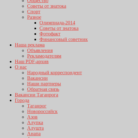
Общество
Советы от знатока
Спорт
Разное
Олимпиада-2014
Советы от знатока
Фотофакт
Финансовый советник
Наша реклама
Объявления
Рекламодателям
Наш PDF-архив
О нас
Народный корреспондент
Вакансии
Наши партнеры
Обратная связь
Вакансии Таганрога
Города
Таганрог
Новороссийск
Азов
Алупка
Алушта
Анапа