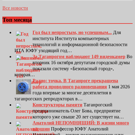
Все новости
Топ месяца
Год был непростым, но успешным...
Для
института Института компьютерных
технологий и информационной безопасности
ИТА ЮФУ уходящий год…
За Таганрогом наблюдают 149 видеокамер
Во
вторник 16 октября депутатам городской думы
показали систему «Безопасный город»,
которая…
Радио: точка. В Таганроге прекращена
работа проводного радиовещания
1 мая 2026
года впервые за многие десятилетия в
таганрогских репродукторах в…
Конструкторы памяти
Таганрогский
предприниматель Олег Бова, предприятие
которого уже свыше 20 лет существует на…
Анатолий НЕПОМНЯЩИЙ: В жизни много
вершин
Профессор ЮФУ Анатолий
Непомнящий – доктор педагогических наук,