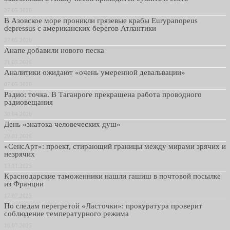
27.05.2026
В Азовское море проникли грязевые крабы Eurypanopeus
depressus с американских берегов Атлантики
27.05.2026
Анапе добавили нового песка
21.05.2026
Аналитики ожидают «очень умеренной девальвации»
07.05.2026
Радио: точка. В Таганроге прекращена работа проводного
радиовещания
30.04.2026
День «знатока человеческих душ»
29.01.2026
«СенсАрт»: проект, стирающий границы между мирами зрячих и
незрячих
13.11.2025
Краснодарские таможенники нашли гашиш в почтовой посылке
из Франции
17.07.2025
По следам перегретой «Ласточки»: прокуратура проверит
соблюдение температурного режима
16.07.2025