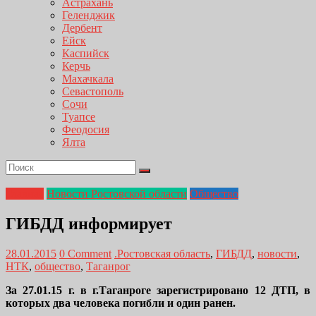
Астрахань
Геленджик
Дербент
Ейск
Каспийск
Керчь
Махачкала
Севастополь
Сочи
Туапсе
Феодосия
Ялта
Главная
Новости Ростовской области
Общество
ГИБДД информирует
28.01.2015
0 Comment
.Ростовская область
,
ГИБДД
,
новости
,
НТК
,
общество
,
Таганрог
За 27.01.15 г. в г.Таганроге зарегистрировано 12 ДТП, в
которых два человека погибли и один ранен.