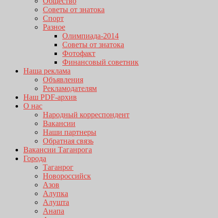
Общество
Советы от знатока
Спорт
Разное
Олимпиада-2014
Советы от знатока
Фотофакт
Финансовый советник
Наша реклама
Объявления
Рекламодателям
Наш PDF-архив
О нас
Народный корреспондент
Вакансии
Наши партнеры
Обратная связь
Вакансии Таганрога
Города
Таганрог
Новороссийск
Азов
Алупка
Алушта
Анапа