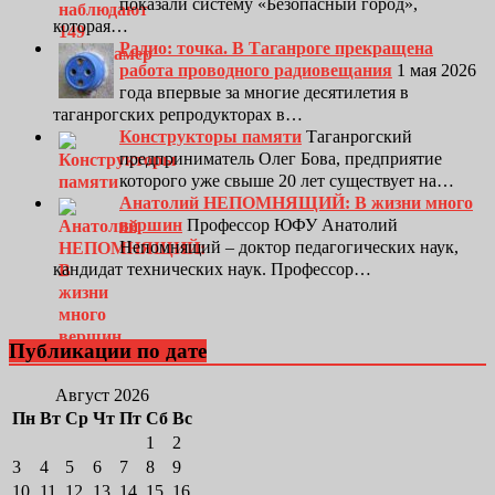
показали систему «Безопасный город»,
которая…
Радио: точка. В Таганроге прекращена
работа проводного радиовещания
1 мая 2026
года впервые за многие десятилетия в
таганрогских репродукторах в…
Конструкторы памяти
Таганрогский
предприниматель Олег Бова, предприятие
которого уже свыше 20 лет существует на…
Анатолий НЕПОМНЯЩИЙ: В жизни много
вершин
Профессор ЮФУ Анатолий
Непомнящий – доктор педагогических наук,
кандидат технических наук. Профессор…
Публикации по дате
Август 2026
Пн
Вт
Ср
Чт
Пт
Сб
Вс
1
2
3
4
5
6
7
8
9
10
11
12
13
14
15
16