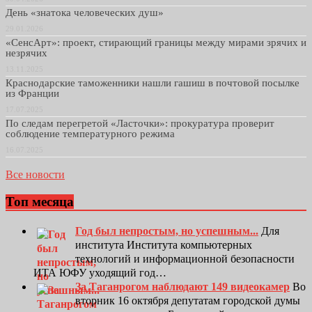
День «знатока человеческих душ»
29.01.2026
«СенсАрт»: проект, стирающий границы между мирами зрячих и
незрячих
13.11.2025
Краснодарские таможенники нашли гашиш в почтовой посылке
из Франции
17.07.2025
По следам перегретой «Ласточки»: прокуратура проверит
соблюдение температурного режима
16.07.2025
Все новости
Топ месяца
Год был непростым, но успешным...
Для
института Института компьютерных
технологий и информационной безопасности
ИТА ЮФУ уходящий год…
За Таганрогом наблюдают 149 видеокамер
Во
вторник 16 октября депутатам городской думы