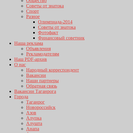
Общество
Советы от знатока
Спорт
Разное
Олимпиада-2014
Советы от знатока
Фотофакт
Финансовый советник
Наша реклама
Объявления
Рекламодателям
Наш PDF-архив
О нас
Народный корреспондент
Вакансии
Наши партнеры
Обратная связь
Вакансии Таганрога
Города
Таганрог
Новороссийск
Азов
Алупка
Алушта
Анапа