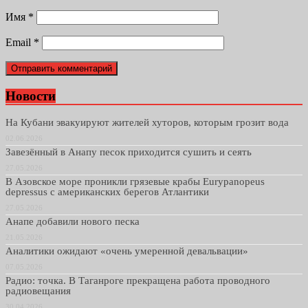
Имя
*
Email
*
Новости
На Кубани эвакуируют жителей хуторов, которым грозит вода
02.06.2026
Завезённый в Анапу песок приходится сушить и сеять
27.05.2026
В Азовское море проникли грязевые крабы Eurypanopeus
depressus с американских берегов Атлантики
27.05.2026
Анапе добавили нового песка
21.05.2026
Аналитики ожидают «очень умеренной девальвации»
07.05.2026
Радио: точка. В Таганроге прекращена работа проводного
радиовещания
30.04.2026