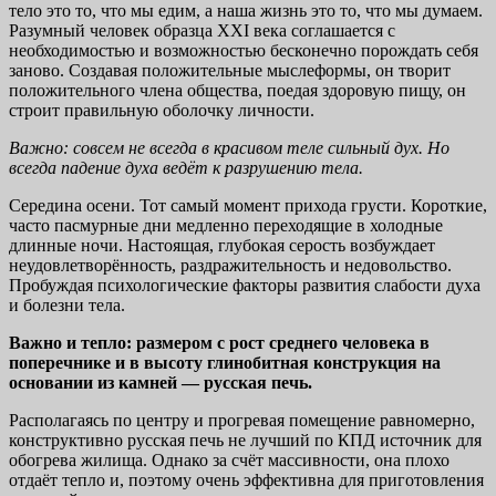
тело это то, что мы едим, а наша жизнь это то, что мы думаем.
Разумный человек образца XXI века соглашается с
необходимостью и возможностью бесконечно порождать себя
заново. Создавая положительные мыслеформы, он творит
положительного члена общества, поедая здоровую пищу, он
строит правильную оболочку личности.
Важно: совсем не всегда в красивом теле сильный дух. Но
всегда падение духа ведёт к разрушению тела.
Середина осени. Тот самый момент прихода грусти. Короткие,
часто пасмурные дни медленно переходящие в холодные
длинные ночи. Настоящая, глубокая серость возбуждает
неудовлетворённость, раздражительность и недовольство.
Пробуждая психологические факторы развития слабости духа
и болезни тела.
Важно и тепло: размером с рост среднего человека в
поперечнике и в высоту глинобитная конструкция на
основании из камней — русская печь.
Располагаясь по центру и прогревая помещение равномерно,
конструктивно русская печь не лучший по КПД источник для
обогрева жилища. Однако за счёт массивности, она плохо
отдаёт тепло и, поэтому очень эффективна для приготовления