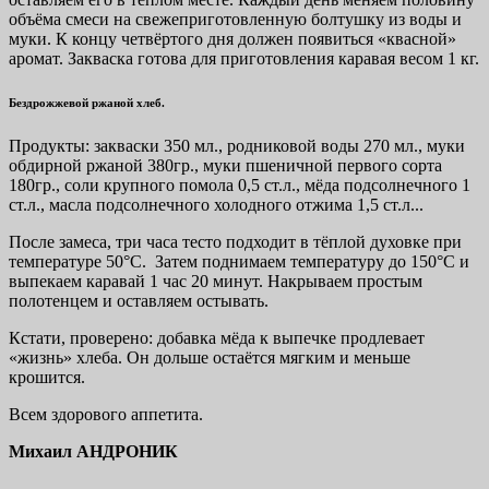
объёма смеси на свежеприготовленную болтушку из воды и
муки. К концу четвёртого дня должен появиться «квасной»
аромат. Закваска готова для приготовления каравая весом 1 кг.
Бездрожжевой ржаной хлеб.
Продукты: закваски 350 мл., родниковой воды 270 мл., муки
обдирной ржаной 380гр., муки пшеничной первого сорта
180гр., соли крупного помола 0,5 ст.л., мёда подсолнечного 1
ст.л., масла подсолнечного холодного отжима 1,5 ст.л...
После замеса, три часа тесто подходит в тёплой духовке при
температуре 50°С. Затем поднимаем температуру до 150°С и
выпекаем каравай 1 час 20 минут. Накрываем простым
полотенцем и оставляем остывать.
Кстати, проверено: добавка мёда к выпечке продлевает
«жизнь» хлеба. Он дольше остаётся мягким и меньше
крошится.
Всем здорового аппетита.
Михаил АНДРОНИК