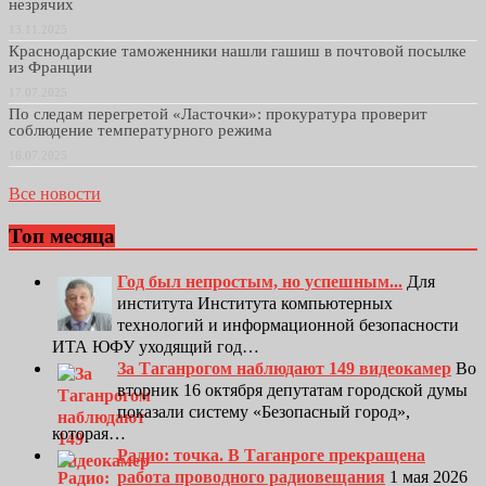
незрячих
13.11.2025
Краснодарские таможенники нашли гашиш в почтовой посылке
из Франции
17.07.2025
По следам перегретой «Ласточки»: прокуратура проверит
соблюдение температурного режима
16.07.2025
Все новости
Топ месяца
Год был непростым, но успешным...
Для
института Института компьютерных
технологий и информационной безопасности
ИТА ЮФУ уходящий год…
За Таганрогом наблюдают 149 видеокамер
Во
вторник 16 октября депутатам городской думы
показали систему «Безопасный город»,
которая…
Радио: точка. В Таганроге прекращена
работа проводного радиовещания
1 мая 2026