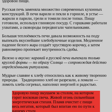
здоровой пищи.
Русская печь заменяла множество современных кухонных
конструкций. В печи варили и пекли в горниле, в устье —
жарили и парили, грели и томили после топки. Пищу
готовили, используя глиняную посуду. С горшками работали
ухватами, а сковороды передвигали чапельниками.
Большая теплоёмкость печи давала возможность на поду
выпекать вкуснейшие хлебобулочные изделия. Медленное
падение белого жара создаёт хрустящую корочку, а затем
равномерно пропекает внутренность сдобы.
Важно и вкусно: каравай в русской печи выпекали только
круглой формы — по образу Солнца — сопровождая действо
определёнными ритуалами.
Мудрые славяне к хлебу относились как к живому творению
природы. Традиционно хлеб не разрезали, а ломали —
ломоть хлеба согревал, наполнял энергией и радостью.
Здоровую пищу вкушаем за столом, на котором
горит восковая свеча. Живой огонь сильнейшая
энергетическая стихия. Пламя очистит с пищи
весь негатив, который был впитан ею по пути к
нашему столу.