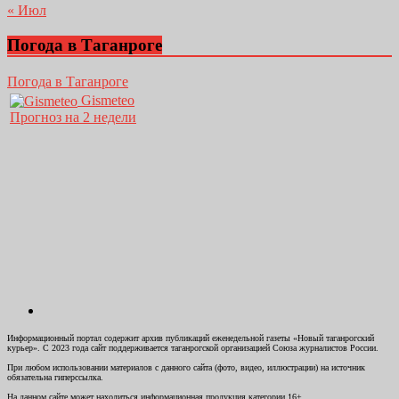
« Июл
Погода в Таганроге
Погода в Таганроге
Gismeteo
Прогноз на 2 недели
Информационный портал содержит архив публикаций еженедельной газеты «Новый таганрогский
курьер». С 2023 года сайт поддерживается таганрогской организацией Союза журналистов России.
При любом использовании материалов с данного сайта (фото, видео, иллюстрации) на источник
обязательна гиперссылка.
На данном сайте может находиться информационная продукция категории 16+