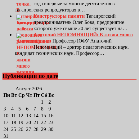
года впервые за многие десятилетия в
таганрогских репродукторах в…
Конструкторы памяти
Таганрогский
предприниматель Олег Бова, предприятие
которого уже свыше 20 лет существует на…
Анатолий НЕПОМНЯЩИЙ: В жизни много
вершин
Профессор ЮФУ Анатолий
Непомнящий – доктор педагогических наук,
кандидат технических наук. Профессор…
Публикации по дате
Август 2026
Пн
Вт
Ср
Чт
Пт
Сб
Вс
1
2
3
4
5
6
7
8
9
10
11
12
13
14
15
16
17
18
19
20
21
22
23
24
25
26
27
28
29
30
31