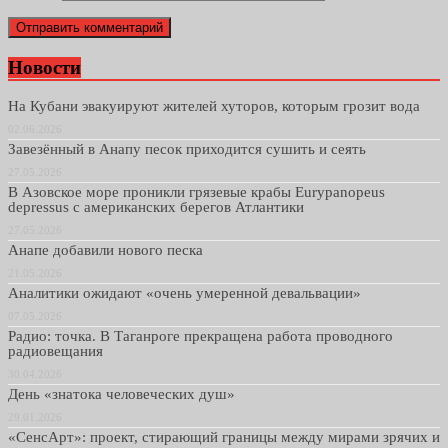
Новости
На Кубани эвакуируют жителей хуторов, которым грозит вода
02.06.2026
Завезённый в Анапу песок приходится сушить и сеять
27.05.2026
В Азовское море проникли грязевые крабы Eurypanopeus
depressus с американских берегов Атлантики
27.05.2026
Анапе добавили нового песка
21.05.2026
Аналитики ожидают «очень умеренной девальвации»
07.05.2026
Радио: точка. В Таганроге прекращена работа проводного
радиовещания
30.04.2026
День «знатока человеческих душ»
29.01.2026
«СенсАрт»: проект, стирающий границы между мирами зрячих и