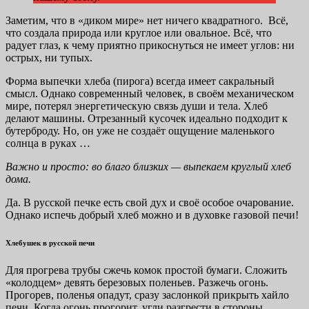
Заметим, что в «диком мире» нет ничего квадратного. Всё,
что создала природа или круглое или овальное. Всё, что
радует глаз, к чему приятно прикоснуться не имеет углов: ни
острых, ни тупых.
Форма выпечки хлеба (пирога) всегда имеет сакральный
смысл. Однако современный человек, в своём механическом
мире, потерял энергетическую связь души и тела. Хлеб
делают машины. Отрезанный кусочек идеально подходит к
бутерброду. Но, он уже не создаёт ощущение маленького
солнца в руках …
Важно и просто: во благо близких — выпекаем круглый хлеб
дома.
Да. В русской печке есть свой дух и своё особое очарование.
Однако испечь добрый хлеб можно и в духовке газовой печи!
Хлебушек в русской печи
Для прогрева трубы сжечь комок простой бумаги. Сложить
«колодцем» девять березовых поленьев. Разжечь огонь.
Прогорев, поленья опадут, сразу заслонкой прикрыть хайло
печи. Когда огонь прогорит, угли разгрести в стороны,