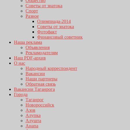
Общество
Советы от знатока
Спорт
Разное
Олимпиада-2014
Советы от знатока
Фотофакт
Финансовый советник
Наша реклама
Объявления
Рекламодателям
Наш PDF-архив
О нас
Народный корреспондент
Вакансии
Наши партнеры
Обратная связь
Вакансии Таганрога
Города
Таганрог
Новороссийск
Азов
Алупка
Алушта
Анапа