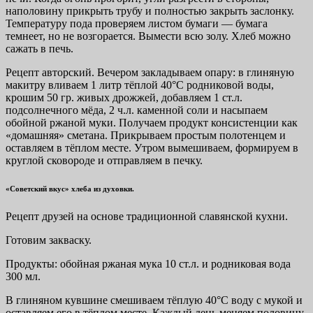
наполовину прикрыть трубу и полностью закрыть заслонку.
Температуру пода проверяем листом бумаги — бумага
темнеет, но не возгорается. Вымести всю золу. Хлеб можно
сажать в печь.
Рецепт авторский. Вечером закладываем опару: в глиняную
макитру вливаем 1 литр тёплой 40°С родниковой воды,
крошим 50 гр. живых дрожжей, добавляем 1 ст.л.
подсолнечного мёда, 2 ч.л. каменной соли и насыпаем
обойной ржаной муки. Получаем продукт консистенции как
«домашняя» сметана. Прикрываем простым полотенцем и
оставляем в тёплом месте. Утром вымешиваем, формируем в
круглой сковороде и отправляем в печку.
«Советский вкус» хлеба из духовки.
Рецепт друзей на основе традиционной славянской кухни.
Готовим закваску.
Продукты: обойная ржаная мука 10 ст.л. и родниковая вода
300 мл.
В глиняном кувшине смешиваем тёплую 40°С воду с мукой и
оставляем его в тёплом месте. Каждый день меняем половину