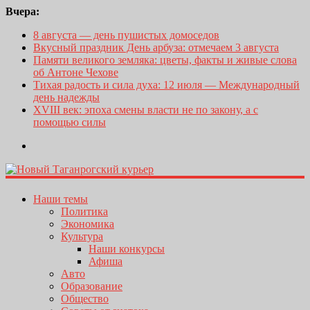
Вчера:
8 августа — день пушистых домоседов
Вкусный праздник День арбуза: отмечаем 3 августа
Памяти великого земляка: цветы, факты и живые слова
об Антоне Чехове
Тихая радость и сила духа: 12 июля — Международный
день надежды
XVIII век: эпоха смены власти не по закону, а с
помощью силы
Наши темы
Политика
Экономика
Культура
Наши конкурсы
Афиша
Авто
Образование
Общество