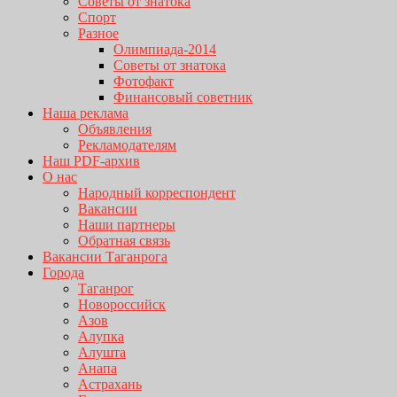
Советы от знатока
Спорт
Разное
Олимпиада-2014
Советы от знатока
Фотофакт
Финансовый советник
Наша реклама
Объявления
Рекламодателям
Наш PDF-архив
О нас
Народный корреспондент
Вакансии
Наши партнеры
Обратная связь
Вакансии Таганрога
Города
Таганрог
Новороссийск
Азов
Алупка
Алушта
Анапа
Астрахань