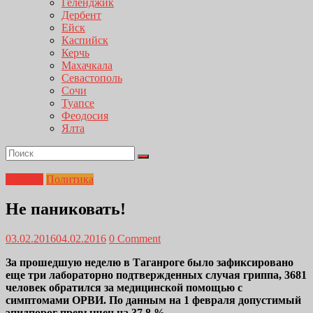
Геленджик
Дербент
Ейск
Каспийск
Керчь
Махачкала
Севастополь
Сочи
Туапсе
Феодосия
Ялта
Главная
Политика
Не паниковать!
03.02.2016
04.02.2016
0 Comment
За прошедшую неделю в Таганроге было зафиксировано
еще три лабораторно подтвержденных случая гриппа, 3681
человек обратился за медицинской помощью с
симптомами ОРВИ. По данным на 1 февраля допустимый
эпидпорог превышен на 37,8 %.