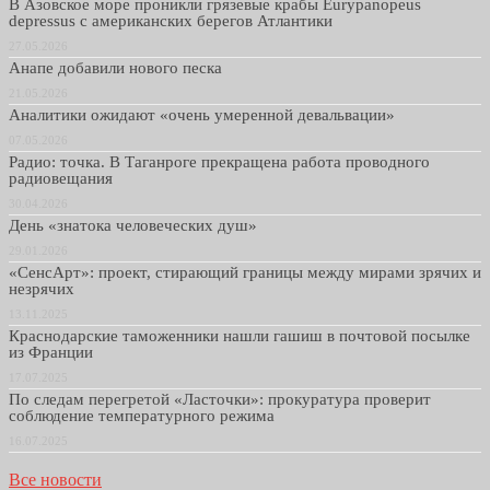
В Азовское море проникли грязевые крабы Eurypanopeus
depressus с американских берегов Атлантики
27.05.2026
Анапе добавили нового песка
21.05.2026
Аналитики ожидают «очень умеренной девальвации»
07.05.2026
Радио: точка. В Таганроге прекращена работа проводного
радиовещания
30.04.2026
День «знатока человеческих душ»
29.01.2026
«СенсАрт»: проект, стирающий границы между мирами зрячих и
незрячих
13.11.2025
Краснодарские таможенники нашли гашиш в почтовой посылке
из Франции
17.07.2025
По следам перегретой «Ласточки»: прокуратура проверит
соблюдение температурного режима
16.07.2025
Все новости