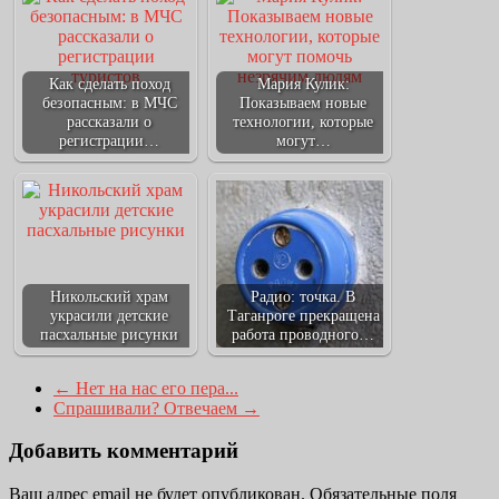
Как сделать поход
Мария Кулик:
безопасным: в МЧС
Показываем новые
рассказали о
технологии, которые
регистрации…
могут…
Никольский храм
Радио: точка. В
украсили детские
Таганроге прекращена
пасхальные рисунки
работа проводного…
←
Нет на нас его пера...
Спрашивали? Отвечаем
→
Добавить комментарий
Ваш адрес email не будет опубликован.
Обязательные поля