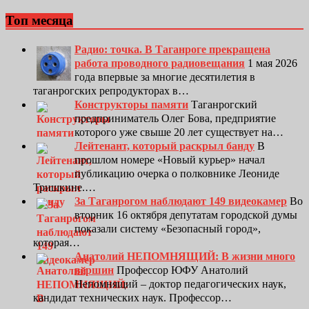
Топ месяца
Радио: точка. В Таганроге прекращена
работа проводного радиовещания
1 мая 2026
года впервые за многие десятилетия в
таганрогских репродукторах в…
Конструкторы памяти
Таганрогский
предприниматель Олег Бова, предприятие
которого уже свыше 20 лет существует на…
Лейтенант, который раскрыл банду
В
прошлом номере «Новый курьер» начал
публикацию очерка о полковнике Леониде
Тришкине.…
За Таганрогом наблюдают 149 видеокамер
Во
вторник 16 октября депутатам городской думы
показали систему «Безопасный город»,
которая…
Анатолий НЕПОМНЯЩИЙ: В жизни много
вершин
Профессор ЮФУ Анатолий
Непомнящий – доктор педагогических наук,
кандидат технических наук. Профессор…