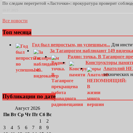
По следам перегретой «Ласточки»: прокуратура проверит соблю
16.07.2025
Все новости
Топ месяца
Год был непростым, но успешным...
Для инсти
За Таганрогом наблюдают 149 видеок
Радио: точка. В Таганроге п
Конструкторы памят
Анатолий Н
технических 
Публикации по дате
Август 2026
Пн
Вт
Ср
Чт
Пт
Сб
Вс
1
2
3
4
5
6
7
8
9