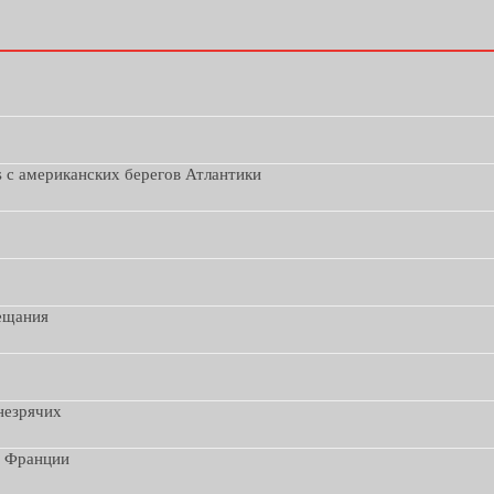
s с американских берегов Атлантики
вещания
незрячих
з Франции