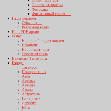
Олимпиада-2014
Советы от знатока
Фотофакт
Финансовый советник
Наша реклама
Объявления
Рекламодателям
Наш PDF-архив
О нас
Народный корреспондент
Вакансии
Наши партнеры
Обратная связь
Вакансии Таганрога
Города
Таганрог
Новороссийск
Азов
Алупка
Алушта
Анапа
Астрахань
Геленджик
Дербент
Ейск