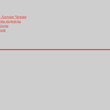
б Антоне Чехове
день надежды
 силы
ения