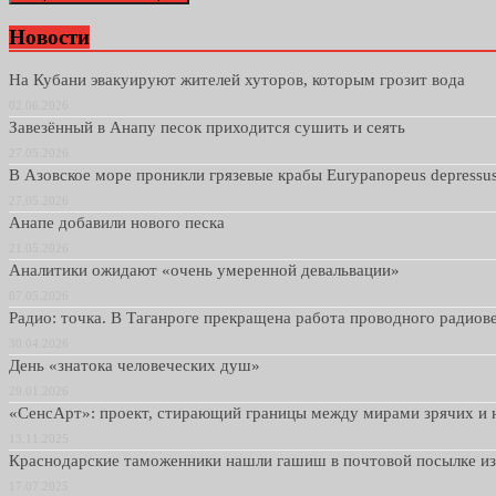
Новости
На Кубани эвакуируют жителей хуторов, которым грозит вода
02.06.2026
Завезённый в Анапу песок приходится сушить и сеять
27.05.2026
В Азовское море проникли грязевые крабы Eurypanopeus depressu
27.05.2026
Анапе добавили нового песка
21.05.2026
Аналитики ожидают «очень умеренной девальвации»
07.05.2026
Радио: точка. В Таганроге прекращена работа проводного радио
30.04.2026
День «знатока человеческих душ»
29.01.2026
«СенсАрт»: проект, стирающий границы между мирами зрячих и 
13.11.2025
Краснодарские таможенники нашли гашиш в почтовой посылке и
17.07.2025