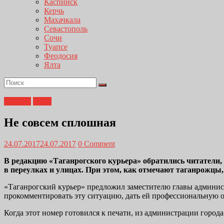
Каспийск
Керчь
Махачкала
Севастополь
Сочи
Туапсе
Феодосия
Ялта
Главная
ЖКХ
Не совсем сплошная
24.07.2017
24.07.2017
0 Comment
В редакцию «Таганрогского курьера» обратились читатели,
в переулках и улицах. При этом, как отмечают таганрожцы
«Таганрогский курьер» предложил заместителю главы админис
прокомментировать эту ситуацию, дать ей профессиональную 
Когда этот номер готовился к печати, из администрации город