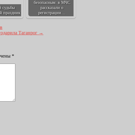
безопасным: в МЧС
 судьбы
рассказали о
й праздник
регистрации…
ов
годарила Таганрог
→
ечены
*