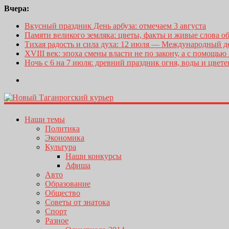
Вчера:
Вкусный праздник День арбуза: отмечаем 3 августа
Памяти великого земляка: цветы, факты и живые слова о
Тихая радость и сила духа: 12 июля — Международный 
XVIII век: эпоха смены власти не по закону, а с помощью
Ночь с 6 на 7 июля: древний праздник огня, воды и цвет
Наши темы
Политика
Экономика
Культура
Наши конкурсы
Афиша
Авто
Образование
Общество
Советы от знатока
Спорт
Разное