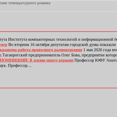
дение температурного режима
тута Института компьютерных технологий и информационной
амер
Во вторник 16 октября депутатам городской думы показали
рекращена работа проводного радиовещания
1 мая 2026 года в
и
Таганрогский предприниматель Олег Бова, предприятие котор
ЕПОМНЯЩИЙ: В жизни много вершин
Профессор ЮФУ Анатол
наук. Профессор…