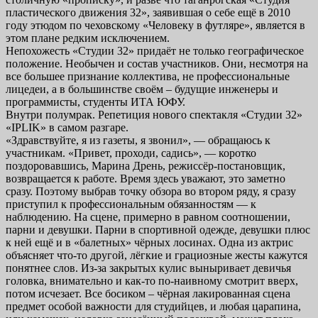
пластического движения 32», заявившая о себе ещё в 2010
году этюдом по чеховскому «Человеку в футляре», является в
этом плане редким исключением.
Непохожесть «Студии 32» придаёт не только географическое
положение. Необычен и состав участников. Они, несмотря на
все большее признание коллектива, не профессиональные
лицедеи, а в большинстве своём – будущие инженеры и
программисты, студенты ИТА ЮФУ.
Внутри полумрак. Репетиция нового спектакля «Студии 32»
«IPLIK» в самом разгаре.
«Здравствуйте, я из газеты, я звонил», — обращаюсь к
участникам. «Привет, проходи, садись», — коротко
поздоровавшись, Марина Дрень, режиссёр-постановщик,
возвращается к работе. Время здесь уважают, это заметно
сразу. Поэтому выбрав точку обзора во втором ряду, я сразу
приступил к профессиональным обязанностям — к
наблюдению. На сцене, примерно в равном соотношении,
парни и девушки. Парни в спортивной одежде, девушки плюс
к ней ещё и в «балетных» чёрных лосинах. Одна из актрис
объясняет что-то другой, лёгкие и грациозные жесты кажутся
понятнее слов. Из-за закрытых кулис выныривает девичья
головка, внимательно и как-то по-наивному смотрит вверх,
потом исчезает. Все босиком – чёрная лакированная сцена
предмет особой важности для студийцев, и любая царапина,