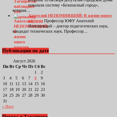
показали систему «Безопасный город»,
которая…
Анатолий НЕПОМНЯЩИЙ: В жизни много
вершин
Профессор ЮФУ Анатолий
Непомнящий – доктор педагогических наук,
кандидат технических наук. Профессор…
Публикации по дате
Август 2026
Пн
Вт
Ср
Чт
Пт
Сб
Вс
1
2
3
4
5
6
7
8
9
10
11
12
13
14
15
16
17
18
19
20
21
22
23
24
25
26
27
28
29
30
31
« Июл
Погода в Таганроге