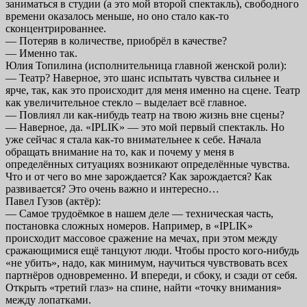
заниматься в студии (а это мой второй спектакль), свободного
времени оказалось меньше, но оно стало как-то
сконцентрированнее.
— Потеряв в количестве, приобрёл в качестве?
— Именно так.
Юлия Топилина (исполнительница главной женской роли):
— Театр? Наверное, это шанс испытать чувства сильнее и
ярче, так, как это происходит для меня именно на сцене. Театр
как увеличительное стекло – выделает всё главное.
— Повлиял ли как-нибудь театр на твою жизнь вне сцены?
— Наверное, да. «IPLIK» — это мой первый спектакль. Но
уже сейчас я стала как-то внимательнее к себе. Начала
обращать внимание на то, как и почему у меня в
определённых ситуациях возникают определённые чувства.
Что и от чего во мне зарождается? Как зарождается? Как
развивается? Это очень важно и интересно…
Павел Гузов (актёр):
— Самое трудоёмкое в нашем деле — техническая часть,
постановка сложных номеров. Например, в «IPLIK»
происходит массовое сражение на мечах, при этом между
сражающимися ещё танцуют люди. Чтобы просто кого-нибудь
«не убить», надо, как минимум, научиться чувствовать всех
партнёров одновременно. И впереди, и сбоку, и сзади от себя.
Открыть «третий глаз» на спине, найти «точку внимания»
между лопатками.