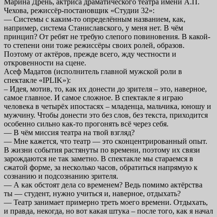
Марина Дрень, актриса драматического театра имени А.П.
Чехова, режиссёр-постановщик «Студии 32»:
— Системы с каким-то определённым названием, как,
например, система Станиславского, у меня нет. В чём
принцип? От ребят не требую слепого повиновения. В какой-
то степени они тоже режиссёры своих ролей, образов.
Поэтому от актёров, прежде всего, жду честности и
откровенности на сцене.
Асеф Мадатов (исполнитель главной мужской роли в
спектакле «IPLIK»):
– Идея, мотив, то, как их донести до зрителя – это, наверное,
самое главное. И самое сложное. В спектакле я играю
человека в четырёх ипостасях – младенца, мальчика, юношу и
мужчину. Чтобы донести это без слов, без текста, приходится
особенно сильно как-то прогонять всё через себя.
— В чём миссия театра на твой взгляд?
— Мне кажется, что театр — это сконцентрированный опыт.
В жизни события растянуты по времени, поэтому их связи
зарождаются не так заметно. В спектакле мы стараемся в
сжатой форме, за несколько часов, обратиться напрямую к
сознанию и подсознанию зрителя.
— А как обстоят дела со временем? Ведь помимо актёрства
ты — студент, нужно учиться и, наверное, отдыхать?
— Театр занимает примерно треть моего времени. Отдыхать,
и правда, некогда, но вот какая штука – после того, как я начал