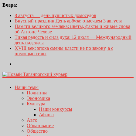
Вчера:
8 августа — день пушистых домоседов
Вкусный праздник День арбуза: отмечаем 3 августа
Памяти великого земляка: цветы, факты и живые слова
об Антоне Чехове
Тихая радость и сила духа: 12 июля — Международный
день надежды
XVIII век: эпоха смены власти не по закону, а с
помощью силы
Наши темы
Политика
Экономика
Культура
Наши конкурсы
Афиша
Авто
Образование
Общество