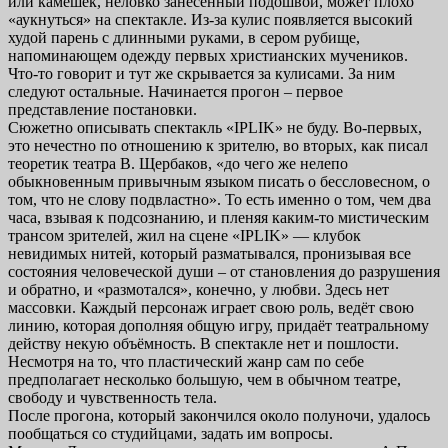
или камешек, неловко занесённый подошвой, может плохо
«аукнуться» на спектакле. Из-за кулис появляется высокий
худой парень с длинными руками, в сером рубище,
напоминающем одежду первых христианских мучеников.
Что-то говорит и тут же скрывается за кулисами. За ним
следуют остальные. Начинается прогон – первое
представление постановки.
Сюжетно описывать спектакль «IPLIK» не буду. Во-первых,
это нечестно по отношению к зрителю, во вторых, как писал
теоретик театра В. Щербаков, «до чего же нелепо
обыкновенным привычным языком писать о бессловесном, о
том, что не слову подвластно». То есть именно о том, чем два
часа, взывая к подсознанию, и пленяя каким-то мистическим
трансом зрителей, жил на сцене «IPLIK» — клубок
невидимых нитей, который разматывался, пронизывая все
состояния человеческой души – от становления до разрушения
и обратно, и «размотался», конечно, у любви. Здесь нет
массовки. Каждый персонаж играет свою роль, ведёт свою
линию, которая дополняя общую игру, придаёт театральному
действу некую объёмность. В спектакле нет и пошлости.
Несмотря на то, что пластический жанр сам по себе
предполагает несколько большую, чем в обычном театре,
свободу и чувственность тела.
После прогона, который закончился около полуночи, удалось
пообщаться со студийцами, задать им вопросы.