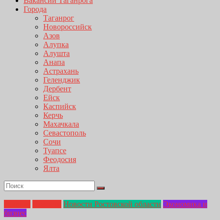
Вакансии Таганрога
Города
Таганрог
Новороссийск
Азов
Алупка
Алушта
Анапа
Астрахань
Геленджик
Дербент
Ейск
Каспийск
Керчь
Махачкала
Севастополь
Сочи
Туапсе
Феодосия
Ялта
Главная
Новости
Новости Ростовской области
Экономика и
бизнес