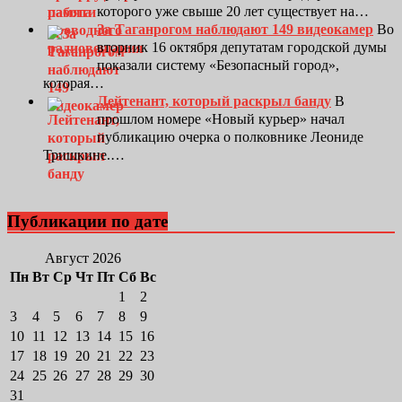
которого уже свыше 20 лет существует на…
За Таганрогом наблюдают 149 видеокамер
Во
вторник 16 октября депутатам городской думы
показали систему «Безопасный город»,
которая…
Лейтенант, который раскрыл банду
В
прошлом номере «Новый курьер» начал
публикацию очерка о полковнике Леониде
Тришкине.…
Публикации по дате
Август 2026
Пн
Вт
Ср
Чт
Пт
Сб
Вс
1
2
3
4
5
6
7
8
9
10
11
12
13
14
15
16
17
18
19
20
21
22
23
24
25
26
27
28
29
30
31