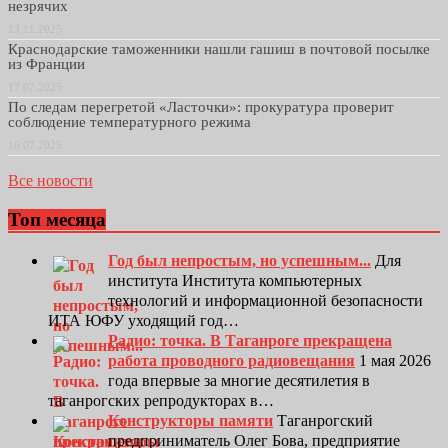
незрячих
13.11.2025
Краснодарские таможенники нашли гашиш в почтовой посылке
из Франции
17.07.2025
По следам перегретой «Ласточки»: прокуратура проверит
соблюдение температурного режима
16.07.2025
Все новости
Топ месяца
Год был непростым, но успешным...
Для
института Института компьютерных
технологий и информационной безопасности
ИТА ЮФУ уходящий год…
Радио: точка. В Таганроге прекращена
работа проводного радиовещания
1 мая 2026
года впервые за многие десятилетия в
таганрогских репродукторах в…
Конструкторы памяти
Таганрогский
предприниматель Олег Бова, предприятие