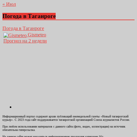
« Июл
Погода в Таганроге
Погода в Таганроге
Gismeteo
Прогноз на 2 недели
Информационный портал содержит архив публикаций еженедельной газеты «Новый таганрогский
курьер». С 2023 года сайт поддерживается таганрогской организацией Союза журналистов России.
При любом использовании материалов с данного сайта (фото, видео, иллюстрации) на источник
обязательна гиперссылка.
На данном сайте может находиться информационная продукция категории 16+