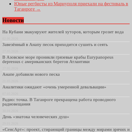
Юные регбисты из Мариуполя приехали на фестиваль в
Таганроге
→
Новости
На Кубани эвакуируют жителей хуторов, которым грозит вода
02.06.2026
Завезённый в Анапу песок приходится сушить и сеять
27.05.2026
В Азовское море проникли грязевые крабы Eurypanopeus
depressus с американских берегов Атлантики
27.05.2026
Анапе добавили нового песка
21.05.2026
Аналитики ожидают «очень умеренной девальвации»
07.05.2026
Радио: точка. В Таганроге прекращена работа проводного
радиовещания
30.04.2026
День «знатока человеческих душ»
29.01.2026
«СенсАрт»: проект, стирающий границы между мирами зрячих и