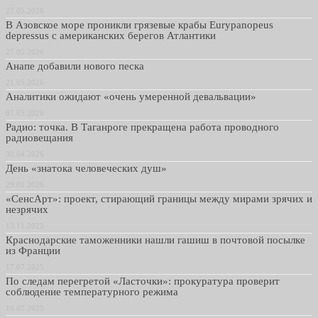
27.05.2026
В Азовское море проникли грязевые крабы Eurypanopeus
depressus с американских берегов Атлантики
27.05.2026
Анапе добавили нового песка
21.05.2026
Аналитики ожидают «очень умеренной девальвации»
07.05.2026
Радио: точка. В Таганроге прекращена работа проводного
радиовещания
30.04.2026
День «знатока человеческих душ»
29.01.2026
«СенсАрт»: проект, стирающий границы между мирами зрячих и
незрячих
13.11.2025
Краснодарские таможенники нашли гашиш в почтовой посылке
из Франции
17.07.2025
По следам перегретой «Ласточки»: прокуратура проверит
соблюдение температурного режима
16.07.2025