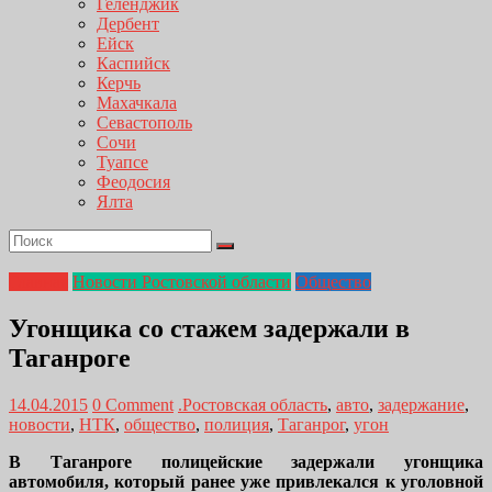
Геленджик
Дербент
Ейск
Каспийск
Керчь
Махачкала
Севастополь
Сочи
Туапсе
Феодосия
Ялта
Главная
Новости Ростовской области
Общество
Угонщика со стажем задержали в
Таганроге
14.04.2015
0 Comment
.Ростовская область
,
авто
,
задержание
,
новости
,
НТК
,
общество
,
полиция
,
Таганрог
,
угон
В Таганроге полицейские задержали угонщика
автомобиля, который ранее уже привлекался к уголовной