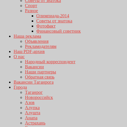
Советы от знатока
Спорт
Разное
Олимпиада-2014
Советы от знатока
Фотофакт
Финансовый советник
Наша реклама
Объявления
Рекламодателям
Наш PDF-архив
О нас
Народный корреспондент
Вакансии
Наши партнеры
Обратная связь
Вакансии Таганрога
Города
Таганрог
Новороссийск
Азов
Алупка
Алушта
Анапа
Астрахань