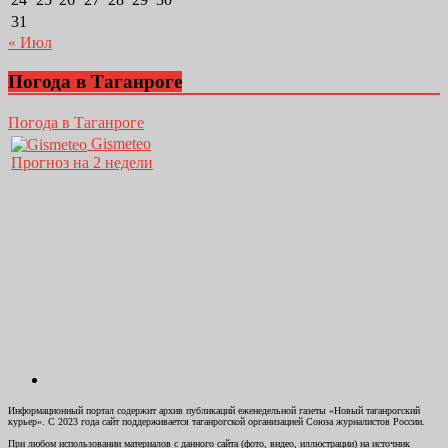
31
« Июл
Погода в Таганроге
Погода в Таганроге
Gismeteo
Прогноз на 2 недели
Информационный портал содержит архив публикаций еженедельной газеты «Новый таганрогский
курьер». С 2023 года сайт поддерживается таганрогской организацией Союза журналистов России.
При любом использовании материалов с данного сайта (фото, видео, иллюстрации) на источник