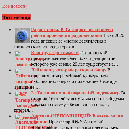
Все новости
Топ месяца
Радио: точка. В Таганроге прекращена
работа проводного радиовещания
1 мая 2026
года впервые за многие десятилетия в
таганрогских репродукторах в…
Конструкторы памяти
Таганрогский
предприниматель Олег Бова, предприятие
которого уже свыше 20 лет существует на…
Лейтенант, который раскрыл банду
В
прошлом номере «Новый курьер» начал
публикацию очерка о полковнике Леониде
Тришкине.…
За Таганрогом наблюдают 149 видеокамер
Во
вторник 16 октября депутатам городской думы
показали систему «Безопасный город»,
которая…
Анатолий НЕПОМНЯЩИЙ: В жизни много
вершин
Профессор ЮФУ Анатолий
Непомнящий – доктор педагогических наук,