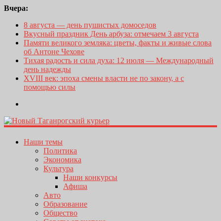
Вчера:
8 августа — день пушистых домоседов
Вкусный праздник День арбуза: отмечаем 3 августа
Памяти великого земляка: цветы, факты и живые слова
об Антоне Чехове
Тихая радость и сила духа: 12 июля — Международный
день надежды
XVIII век: эпоха смены власти не по закону, а с
помощью силы
Наши темы
Политика
Экономика
Культура
Наши конкурсы
Афиша
Авто
Образование
Общество