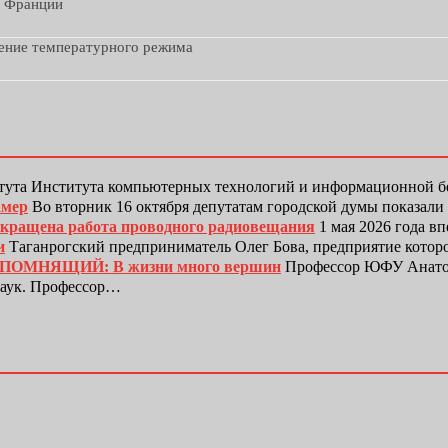
з Франции
дение температурного режима
тута Института компьютерных технологий и информационной
амер
Во вторник 16 октября депутатам городской думы показали
рекращена работа проводного радиовещания
1 мая 2026 года в
и
Таганрогский предприниматель Олег Бова, предприятие котор
ЕПОМНЯЩИЙ: В жизни много вершин
Профессор ЮФУ Анатол
наук. Профессор…