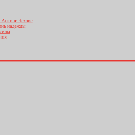
б Антоне Чехове
день надежды
 силы
ения