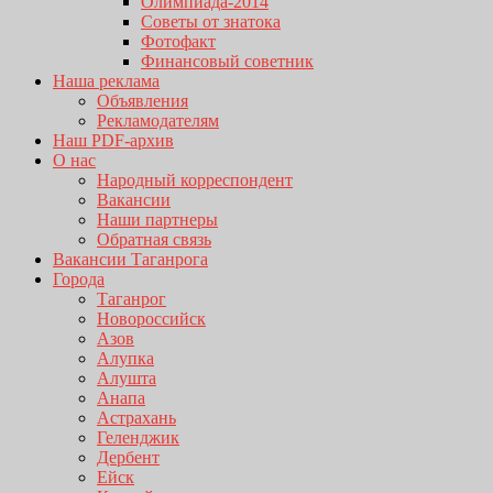
Олимпиада-2014
Советы от знатока
Фотофакт
Финансовый советник
Наша реклама
Объявления
Рекламодателям
Наш PDF-архив
О нас
Народный корреспондент
Вакансии
Наши партнеры
Обратная связь
Вакансии Таганрога
Города
Таганрог
Новороссийск
Азов
Алупка
Алушта
Анапа
Астрахань
Геленджик
Дербент
Ейск