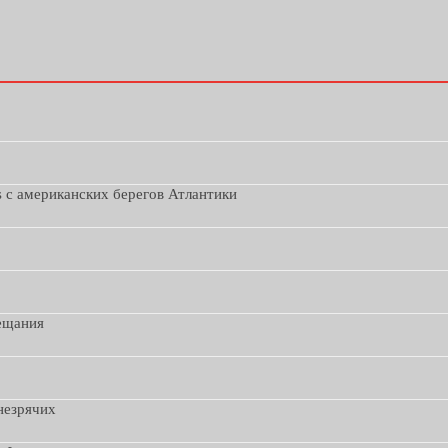
s с американских берегов Атлантики
вещания
незрячих