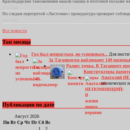
Краснодарские таможенники нашли гашиш в почтовой посылке и
17.07.2025
По следам перегретой «Ласточки»: прокуратура проверит соблю
16.07.2025
Все новости
Топ месяца
Год был непростым, но успешным...
Для инсти
За Таганрогом наблюдают 149 видеок
Радио: точка. В Таганроге п
Конструкторы памят
Анатолий Н
технических 
Публикации по дате
Август 2026
Пн
Вт
Ср
Чт
Пт
Сб
Вс
1
2