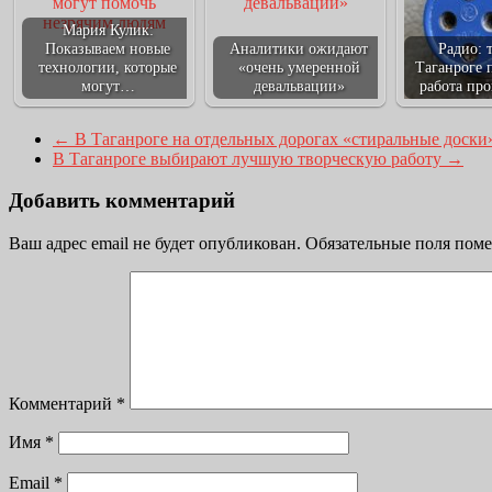
Мария Кулик:
Показываем новые
Аналитики ожидают
Радио: 
технологии, которые
«очень умеренной
Таганроге 
могут…
девальвации»
работа пр
←
В Таганроге на отдельных дорогах «стиральные доски»
В Таганроге выбирают лучшую творческую работу
→
Добавить комментарий
Ваш адрес email не будет опубликован.
Обязательные поля пом
Комментарий
*
Имя
*
Email
*