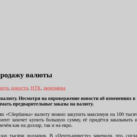
продажу валюты
люта
,
новости
,
НТК
,
экономика
 валюту. Несмотря на опровержение новости об изменениях 
имать предварительные заказы на валюту.
ях «Сбербанка» валюту можно закупить максимум на 100 тысяч 
иент захочет купить большую сумму, её придётся заказывать 
чём как на доллар, так и на евро.
ах тысячи долларов. В «Центр-инвесте» заверили, что, согла