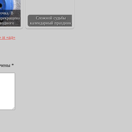
точка. В
прекращена
Сложной судьбы
оводного…
календарный праздник
 и «ад»
ечены
*