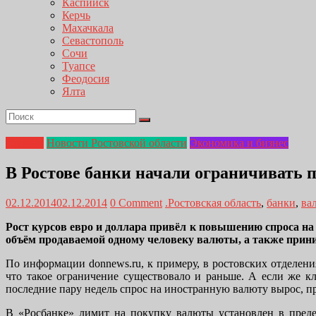
Каспийск
Керчь
Махачкала
Севастополь
Сочи
Туапсе
Феодосия
Ялта
Главная
Новости Ростовской области
Экономика и бизнес
В Ростове банки начали ограничивать 
02.12.2014
02.12.2014
0 Comment
.Ростовская область
,
банки
,
ва
Рост курсов евро и доллара привёл к повышению спроса на
объём продаваемой одному человеку валюты, а также прин
По информации donnews.ru, к примеру, в ростовских отделени
что такое ограничение существовало и раньше. А если же кл
последние пару недель спрос на иностранную валюту вырос, при
В «Росбанке» лимит на покупку валюты установлен в предел