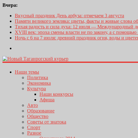
Вчера:
Вкусный праздник День арбуза: отмечаем 3 августа
Памяти великого земляка: цветы, факты и живые слова о
Тихая радость и сила духа: 12 июля — Международный 
XVIII век: эпоха смены власти не по закону, а с помощью
Ночь с 6 на 7 июля: древний праздник огня, воды и цвет
Наши темы
Политика
Экономика
Культура
Наши конкурсы
Афиша
Авто
Образование
Общество
Советы от знатока
Спорт
Разное