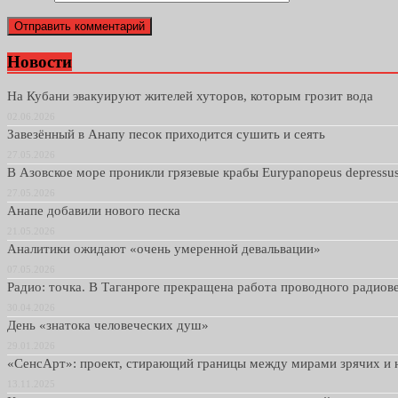
Новости
На Кубани эвакуируют жителей хуторов, которым грозит вода
02.06.2026
Завезённый в Анапу песок приходится сушить и сеять
27.05.2026
В Азовское море проникли грязевые крабы Eurypanopeus depressu
27.05.2026
Анапе добавили нового песка
21.05.2026
Аналитики ожидают «очень умеренной девальвации»
07.05.2026
Радио: точка. В Таганроге прекращена работа проводного радио
30.04.2026
День «знатока человеческих душ»
29.01.2026
«СенсАрт»: проект, стирающий границы между мирами зрячих и 
13.11.2025