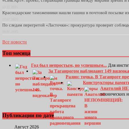
«СенсАрт»: проект, стирающий границы между мирами зрячих и 
13.11.2025
Краснодарские таможенники нашли гашиш в почтовой посылке и
17.07.2025
По следам перегретой «Ласточки»: прокуратура проверит соблю
16.07.2025
Все новости
Топ месяца
Год был непростым, но успешным...
Для инсти
За Таганрогом наблюдают 149 видеок
Радио: точка. В Таганроге п
Конструкторы памят
Анатолий Н
технических 
Публикации по дате
Август 2026