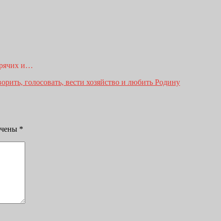
зрячих и…
рить, голосовать, вести хозяйство и любить Родину
ечены
*