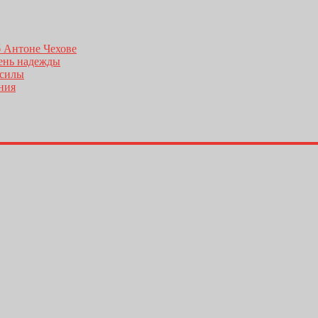
б Антоне Чехове
день надежды
 силы
ения