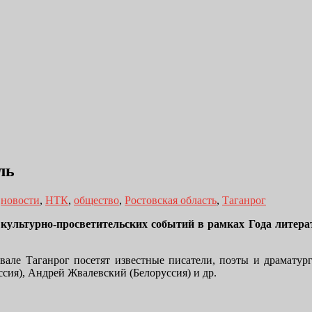
ль
,
новости
,
НТК
,
общество
,
Ростовская область
,
Таганрог
х культурно-просветительских событий в рамках Года лит
але Таганрог посетят известные писатели, поэты и драматург
ия), Андрей Жвалевский (Белоруссия) и др.