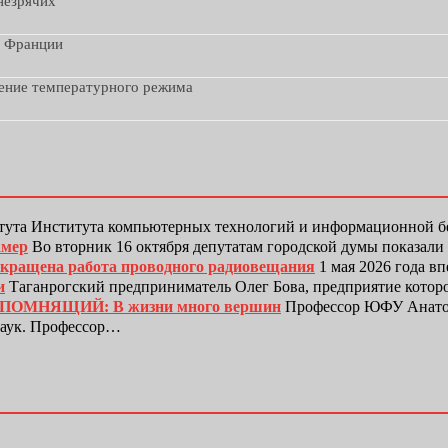
незрячих
з Франции
дение температурного режима
тута Института компьютерных технологий и информационной
амер
Во вторник 16 октября депутатам городской думы показали
рекращена работа проводного радиовещания
1 мая 2026 года в
и
Таганрогский предприниматель Олег Бова, предприятие котор
ЕПОМНЯЩИЙ: В жизни много вершин
Профессор ЮФУ Анатол
наук. Профессор…