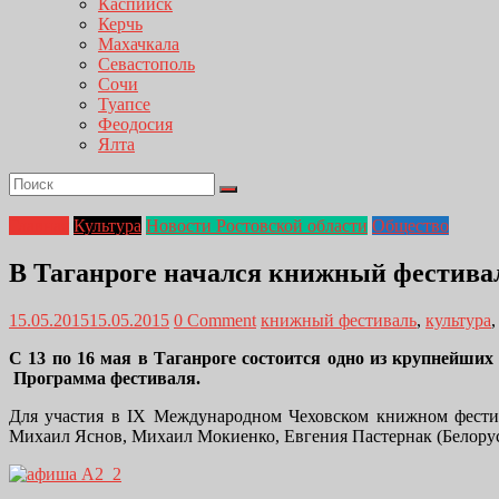
Каспийск
Керчь
Махачкала
Севастополь
Сочи
Туапсе
Феодосия
Ялта
Главная
Культура
Новости Ростовской области
Общество
В Таганроге начался книжный фестива
15.05.2015
15.05.2015
0 Comment
книжный фестиваль
,
культура
С 13 по 16 мая в Таганроге состоится одно из крупнейши
Программа фестиваля.
Для участия в IX Международном Чеховском книжном фестив
Михаил Яснов, Михаил Мокиенко, Евгения Пастернак (Белорусс