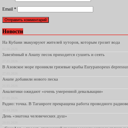
Email
*
Новости
На Кубани эвакуируют жителей хуторов, которым грозит вода
02.06.2026
Завезённый в Анапу песок приходится сушить и сеять
27.05.2026
В Азовское море проникли грязевые крабы Eurypanopeus depressu
27.05.2026
Анапе добавили нового песка
21.05.2026
Аналитики ожидают «очень умеренной девальвации»
07.05.2026
Радио: точка. В Таганроге прекращена работа проводного радио
30.04.2026
День «знатока человеческих душ»
29.01.2026