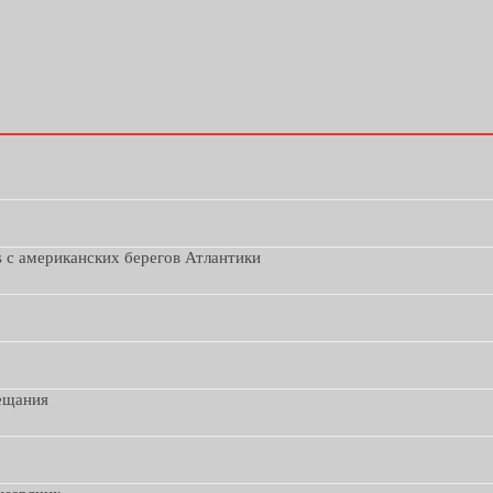
s с американских берегов Атлантики
вещания