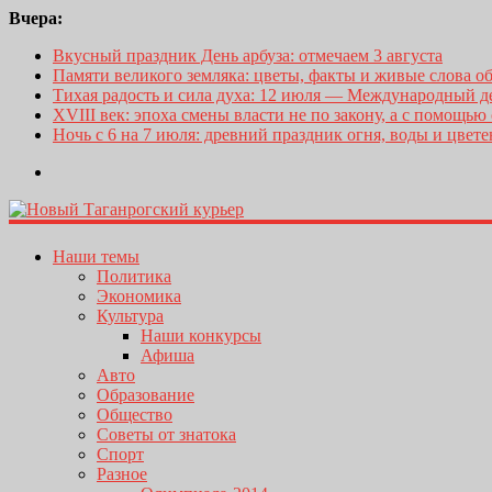
Вчера:
Вкусный праздник День арбуза: отмечаем 3 августа
Памяти великого земляка: цветы, факты и живые слова о
Тихая радость и сила духа: 12 июля — Международный 
XVIII век: эпоха смены власти не по закону, а с помощью
Ночь с 6 на 7 июля: древний праздник огня, воды и цвет
Наши темы
Политика
Экономика
Культура
Наши конкурсы
Афиша
Авто
Образование
Общество
Советы от знатока
Спорт
Разное