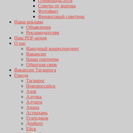
Олимпиада-2014
Советы от знатока
Фотофакт
Финансовый советник
Наша реклама
Объявления
Рекламодателям
Наш PDF-архив
О нас
Народный корреспондент
Вакансии
Наши партнеры
Обратная связь
Вакансии Таганрога
Города
Таганрог
Новороссийск
Азов
Алупка
Алушта
Анапа
Астрахань
Геленджик
Дербент
Ейск