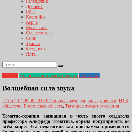
Геленджик
Дербент
Ейск
Каспийск
Керчь
Махачкала
Севастополь
Сочи
Туапсе
Феодосия
Ялта
Главная
Новости Ростовской области
Общество
Волшебная сила звука
27.05.2015
09.06.2015
0 Comment
звук
,
здоровье
,
новости
,
НТК
,
общество
,
Ростовская область
,
Таганрог
,
томатис-терапия
Томатис-терапия, названная в честь своего создателя
профессора Альфреда Томатиса, обрела популярность во
всём мире. Эта педагогическая программа применяется
более сорока лет для детей и взрослых и демонстрирует