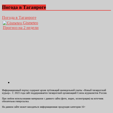
Погода в Таганроге
Погода в Таганроге
Gismeteo
Прогноз на 2 недели
Информационный портал содержит архив публикаций еженедельной газеты «Новый таганрогский
курьер». С 2023 года сайт поддерживается таганрогской организацией Союза журналистов России.
При любом использовании материалов с данного сайта (фото, видео, иллюстрации) на источник
обязательна гиперссылка.
На данном сайте может находиться информационная продукция категории 16+