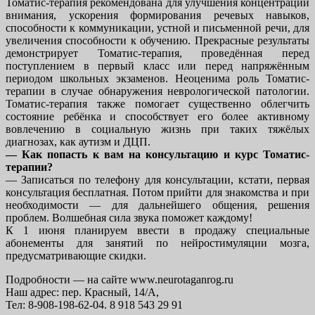
Томатис-терапия рекомендована для улучшения концентрации
внимания, ускорения формирования речевых навыков,
способности к коммуникации, устной и письменной речи, для
увеличения способности к обучению. Прекрасные результаты
демонстрирует Томатис-терапия, проведённая перед
поступлением в первый класс или перед напряжённым
периодом школьных экзаменов. Неоценима роль Томатис-
терапии в случае обнаружения неврологической патологии.
Томатис-терапия также помогает существенно облегчить
состояние ребёнка и способствует его более активному
вовлечению в социальную жизнь при таких тяжёлых
диагнозах, как аутизм и ДЦП.
— Как попасть к вам на консультацию и курс Томатис-
терапии?
— Записаться по телефону для консультации, кстати, первая
консультация бесплатная. Потом прийти для знакомства и при
необходимости — для дальнейшего общения, решения
проблем. Волшебная сила звука поможет каждому!
К 1 июня планируем ввести в продажу специальные
абонементы для занятий по нейростимуляции мозга,
предусматривающие скидки.
Подробности — на сайте www.neurotaganrog.ru
Наш адрес: пер. Красный, 14/А,
Тел: 8-908-198-62-04. 8 918 543 29 91