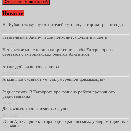
Новости
На Кубани эвакуируют жителей хуторов, которым грозит вода
02.06.2026
Завезённый в Анапу песок приходится сушить и сеять
27.05.2026
В Азовское море проникли грязевые крабы Eurypanopeus
depressus с американских берегов Атлантики
27.05.2026
Анапе добавили нового песка
21.05.2026
Аналитики ожидают «очень умеренной девальвации»
07.05.2026
Радио: точка. В Таганроге прекращена работа проводного
радиовещания
30.04.2026
День «знатока человеческих душ»
29.01.2026
«СенсАрт»: проект, стирающий границы между мирами зрячих и
незрячих