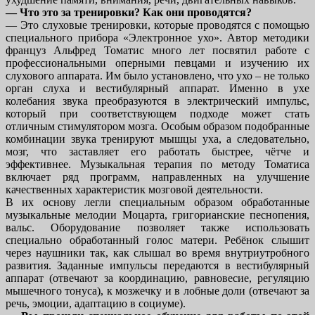
— Что это за тренировки? Как они проводятся?
— Это слуховые тренировки, которые проводятся с помощью
специального прибора «Электронное ухо». Автор методики
француз Альфред Томатис много лет посвятил работе с
профессиональными оперными певцами и изучению их
слухового аппарата. Им было установлено, что ухо – не только
орган слуха и вестибулярный аппарат. Именно в ухе
колебания звука преобразуются в электрический импульс,
который при соответствующем подходе может стать
отличным стимулятором мозга. Особым образом подобранные
комбинации звука тренируют мышцы уха, а следовательно,
мозг, что заставляет его работать быстрее, чётче и
эффективнее. Музыкальная терапия по методу Томатиса
включает ряд программ, направленных на улучшение
качественных характеристик мозговой деятельности.
В их основу легли специальным образом обработанные
музыкальные мелодии Моцарта, григорианские песнопения,
вальс. Оборудование позволяет также использовать
специально обработанный голос матери. Ребёнок слышит
через наушники так, как слышал во время внутриутробного
развития. Заданные импульсы передаются в вестибулярный
аппарат (отвечают за координацию, равновесие, регуляцию
мышечного тонуса), к мозжечку и в лобные доли (отвечают за
речь, эмоции, адаптацию в социуме).