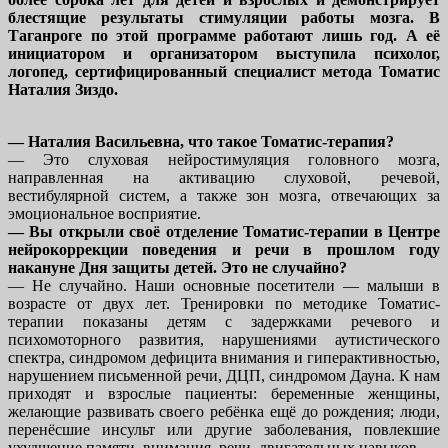
блестящие результаты стимуляции работы мозга. В
Таганроге по этой программе работают лишь год. А её
инициатором и организатором выступила психолог,
логопед, сертифицированный специалист метода Томатис
Наталия Зиздо.
— Наталия Васильевна, что такое Томатис-терапия?
— Это слуховая нейростимуляция головного мозга,
направленная на активацию слуховой, речевой,
вестибулярной систем, а также зон мозга, отвечающих за
эмоциональное восприятие.
— Вы открыли своё отделение Томатис-терапии в Центре
нейрокоррекции поведения и речи в прошлом году
накануне Дня защиты детей. Это не случайно?
— Не случайно. Наши основные посетители — малыши в
возрасте от двух лет. Тренировки по методике Томатис-
терапии показаны детям с задержками речевого и
психомоторного развития, нарушениями аутистического
спектра, синдромом дефицита внимания и гиперактивностью,
нарушением письменной речи, ДЦП, синдромом Дауна. К нам
приходят и взрослые пациенты: беременные женщины,
желающие развивать своего ребёнка ещё до рождения; люди,
перенёсшие инсульт или другие заболевания, повлекшие
ухудшение памяти, внимания, речи, двигательных навыков.