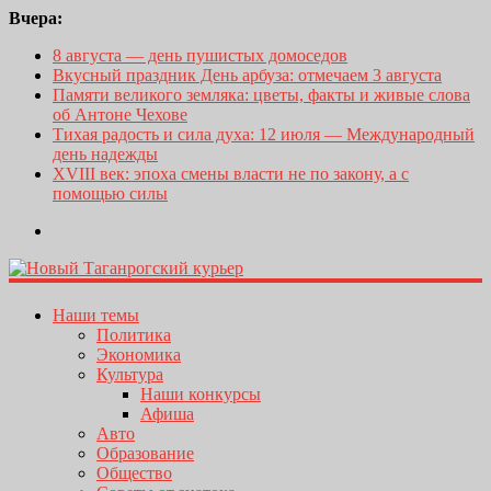
Вчера:
8 августа — день пушистых домоседов
Вкусный праздник День арбуза: отмечаем 3 августа
Памяти великого земляка: цветы, факты и живые слова
об Антоне Чехове
Тихая радость и сила духа: 12 июля — Международный
день надежды
XVIII век: эпоха смены власти не по закону, а с
помощью силы
Наши темы
Политика
Экономика
Культура
Наши конкурсы
Афиша
Авто
Образование
Общество