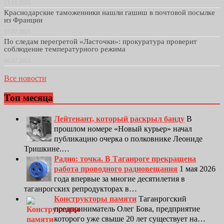
13.11.2025
Краснодарские таможенники нашли гашиш в почтовой посылке
из Франции
17.07.2025
По следам перегретой «Ласточки»: прокуратура проверит
соблюдение температурного режима
16.07.2025
Все новости
Топ месяца
Лейтенант, который раскрыл банду
В
прошлом номере «Новый курьер» начал
публикацию очерка о полковнике Леониде
Тришкине.…
Радио: точка. В Таганроге прекращена
работа проводного радиовещания
1 мая 2026
года впервые за многие десятилетия в
таганрогских репродукторах в…
Конструкторы памяти
Таганрогский
предприниматель Олег Бова, предприятие
которого уже свыше 20 лет существует на…