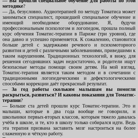
— Вы прошли специальное обучение для работы по этой
методике
?
— Да, безусловно. Аудиотерапией по методу Томатиса может
заниматься специалист, прошедшей специальное обучение и
имеющий необходимое оборудование. Я, будучи
профессиональным психологом и логопедом, прошла полный
курс обучения Томатис-терапии в Париже (три уровня), где
она давно и успешно применяется. К сожалению, становится
больше детей с задержками речевого и психомоторного
развития и детей с различными заболеваниями, приведшими к
таким нарушениям. Традиционных технологий, я вижу, для
решения сегодняшних задач недостаточно, и родители ищут
безопасные методы помощи своим детям. На мой взгляд,
Томатис-терапия является таким методом и в сочетании с
традиционными логопедическими и дефектологическими
способами коррекции даёт прекрасный результат.
— За год работы скольким малышам вы помогли
раскрыться, развиться? И каковы показания для Томатис-
терапии
?
— Больше ста детей прошли курс Томатис-терапии. Это и
малыши, которые в два года вообще не говорили, и
школьники первых-вторых классов, которым тяжело давалась
учёба в школе, и те, кто в школу только собирался идти. Ведь
эта терапия призвана заставить мозг настроиться на более
слаженную и чёткую работу.