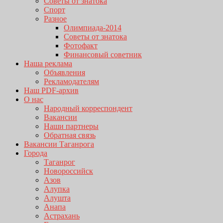
Советы от знатока
Спорт
Разное
Олимпиада-2014
Советы от знатока
Фотофакт
Финансовый советник
Наша реклама
Объявления
Рекламодателям
Наш PDF-архив
О нас
Народный корреспондент
Вакансии
Наши партнеры
Обратная связь
Вакансии Таганрога
Города
Таганрог
Новороссийск
Азов
Алупка
Алушта
Анапа
Астрахань