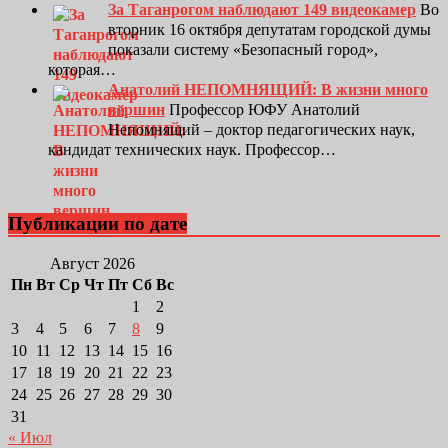
За Таганрогом наблюдают 149 видеокамер
Во
вторник 16 октября депутатам городской думы
показали систему «Безопасный город»,
которая…
Анатолий НЕПОМНЯЩИЙ: В жизни много
вершин
Профессор ЮФУ Анатолий
Непомнящий – доктор педагогических наук,
кандидат технических наук. Профессор…
Публикации по дате
Август 2026
Пн
Вт
Ср
Чт
Пт
Сб
Вс
1
2
3
4
5
6
7
8
9
10
11
12
13
14
15
16
17
18
19
20
21
22
23
24
25
26
27
28
29
30
31
« Июл