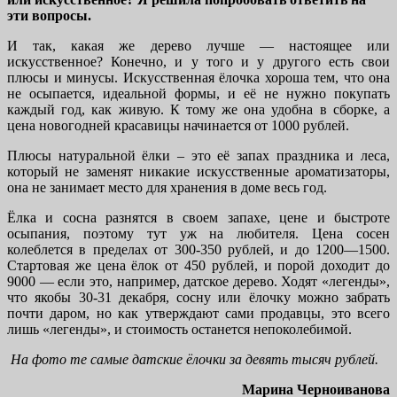
эти вопросы.
И так, какая же дерево лучше — настоящее или
искусственное? Конечно, и у того и у другого есть свои
плюсы и минусы. Искусственная ёлочка хороша тем, что она
не осыпается, идеальной формы, и её не нужно покупать
каждый год, как живую. К тому же она удобна в сборке, а
цена новогодней красавицы начинается от 1000 рублей.
Плюсы натуральной ёлки – это её запах праздника и леса,
который не заменят никакие искусственные ароматизаторы,
она не занимает место для хранения в доме весь год.
Ёлка и сосна разнятся в своем запахе, цене и быстроте
осыпания, поэтому тут уж на любителя. Цена сосен
колеблется в пределах от 300-350 рублей, и до 1200—1500.
Стартовая же цена ёлок от 450 рублей, и порой доходит до
9000 — если это, например, датское дерево. Ходят «легенды»,
что якобы 30-31 декабря, сосну или ёлочку можно забрать
почти даром, но как утверждают сами продавцы, это всего
лишь «легенды», и стоимость останется непоколебимой.
На фото те самые датские ёлочки за девять тысяч рублей.
Марина Черноиванова