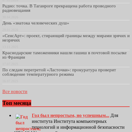
07.05.2026
Радио: точка. В Таганроге прекращена работа проводного
радиовещания
30.04.2026
День «знатока человеческих душ»
29.01.2026
«СенсАрт»: проект, стирающий границы между мирами зрячих и
незрячих
13.11.2025
Краснодарские таможенники нашли гашиш в почтовой посылке
из Франции
17.07.2025
По следам перегретой «Ласточки»: прокуратура проверит
соблюдение температурного режима
16.07.2025
Все новости
Топ месяца
Год был непростым, но успешным...
Для
института Института компьютерных
технологий и информационной безопасности