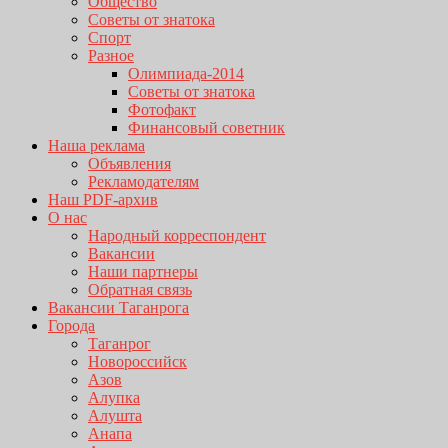
Общество
Советы от знатока
Спорт
Разное
Олимпиада-2014
Советы от знатока
Фотофакт
Финансовый советник
Наша реклама
Объявления
Рекламодателям
Наш PDF-архив
О нас
Народный корреспондент
Вакансии
Наши партнеры
Обратная связь
Вакансии Таганрога
Города
Таганрог
Новороссийск
Азов
Алупка
Алушта
Анапа