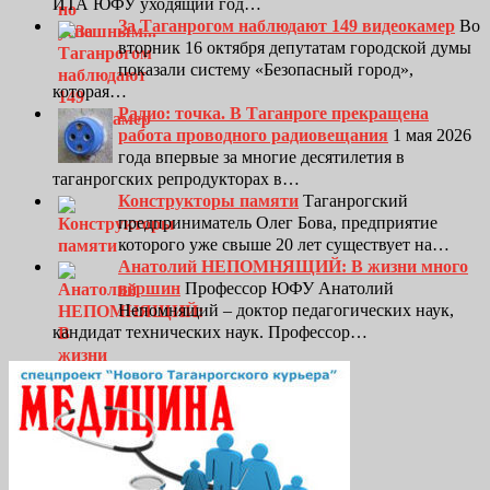
ИТА ЮФУ уходящий год…
За Таганрогом наблюдают 149 видеокамер
Во
вторник 16 октября депутатам городской думы
показали систему «Безопасный город»,
которая…
Радио: точка. В Таганроге прекращена
работа проводного радиовещания
1 мая 2026
года впервые за многие десятилетия в
таганрогских репродукторах в…
Конструкторы памяти
Таганрогский
предприниматель Олег Бова, предприятие
которого уже свыше 20 лет существует на…
Анатолий НЕПОМНЯЩИЙ: В жизни много
вершин
Профессор ЮФУ Анатолий
Непомнящий – доктор педагогических наук,
кандидат технических наук. Профессор…