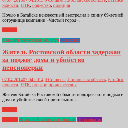
07.04.2015
07.04.2015
0 Comment
.Ростовская область
,
Батайск
,
новости
,
НТК
,
общество
,
полиция
Ночью в Батайске неизвестный выстрелил в спину 69-летней
сотруднице компании «Чистый город».
Далее...
Новости Ростовской области
Общество
Житель Ростовской области задержан
за поджог дома и убийство
пенсионерки
07.04.2014
07.04.2014
0 Comment
.Ростовская область
,
Батайск
,
новости
,
НТК
,
поджог
,
происшествия
Жителя Батайска Ростовской области подозревают в поджоге
дома и убийстве своей приятельницы.
Далее...
Главная
Новости Ростовской области
Образование