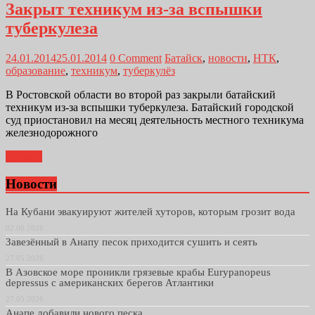
Закрыт техникум из-за вспышки
туберкулеза
24.01.2014
25.01.2014
0 Comment
Батайск
,
новости
,
НТК
,
образование
,
техникум
,
туберкулёз
В Ростовской области во второй раз закрыли батайский
техникум из-за вспышки туберкулеза. Батайский городской
суд приостановил на месяц деятельность местного техникума
железнодорожного
Далее...
Новости
На Кубани эвакуируют жителей хуторов, которым грозит вода
02.06.2026
Завезённый в Анапу песок приходится сушить и сеять
27.05.2026
В Азовское море проникли грязевые крабы Eurypanopeus
depressus с американских берегов Атлантики
27.05.2026
Анапе добавили нового песка