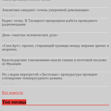
21.05.2026
Аналитики ожидают «очень умеренной девальвации»
07.05.2026
Радио: точка. В Таганроге прекращена работа проводного
радиовещания
30.04.2026
День «знатока человеческих душ»
29.01.2026
«СенсАрт»: проект, стирающий границы между мирами зрячих и
незрячих
13.11.2025
Краснодарские таможенники нашли гашиш в почтовой посылке
из Франции
17.07.2025
По следам перегретой «Ласточки»: прокуратура проверит
соблюдение температурного режима
16.07.2025
Все новости
Топ месяца