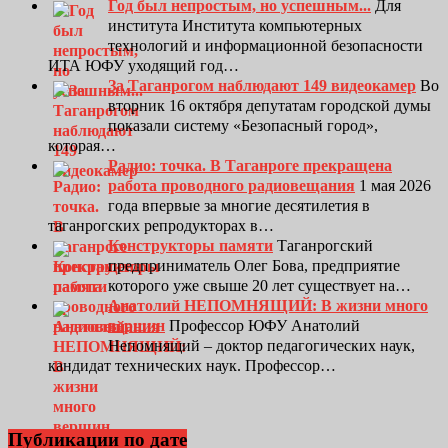
Год был непростым, но успешным...
Для
института Института компьютерных
технологий и информационной безопасности
ИТА ЮФУ уходящий год…
За Таганрогом наблюдают 149 видеокамер
Во
вторник 16 октября депутатам городской думы
показали систему «Безопасный город»,
которая…
Радио: точка. В Таганроге прекращена
работа проводного радиовещания
1 мая 2026
года впервые за многие десятилетия в
таганрогских репродукторах в…
Конструкторы памяти
Таганрогский
предприниматель Олег Бова, предприятие
которого уже свыше 20 лет существует на…
Анатолий НЕПОМНЯЩИЙ: В жизни много
вершин
Профессор ЮФУ Анатолий
Непомнящий – доктор педагогических наук,
кандидат технических наук. Профессор…
Публикации по дате