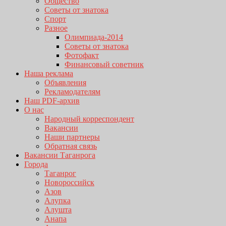
Общество
Советы от знатока
Спорт
Разное
Олимпиада-2014
Советы от знатока
Фотофакт
Финансовый советник
Наша реклама
Объявления
Рекламодателям
Наш PDF-архив
О нас
Народный корреспондент
Вакансии
Наши партнеры
Обратная связь
Вакансии Таганрога
Города
Таганрог
Новороссийск
Азов
Алупка
Алушта
Анапа