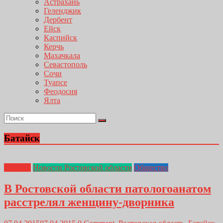
Астрахань
Геленджик
Дербент
Ейск
Каспийск
Керчь
Махачкала
Севастополь
Сочи
Туапсе
Феодосия
Ялта
Батайск
Главная
Новости Ростовской области
Общество
В Ростовской области патологоанатом
расстрелял женщину-дворника