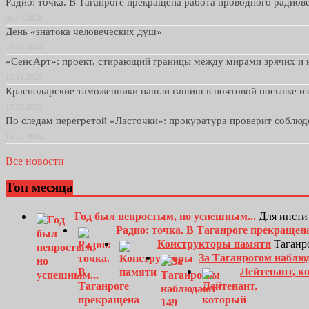
Радио: точка. В Таганроге прекращена работа проводного радио
30.04.2026
День «знатока человеческих душ»
29.01.2026
«СенсАрт»: проект, стирающий границы между мирами зрячих и 
13.11.2025
Краснодарские таможенники нашли гашиш в почтовой посылке и
17.07.2025
По следам перегретой «Ласточки»: прокуратура проверит соблю
16.07.2025
Все новости
Топ месяца
Год был непростым, но успешным...
Для инсти
Радио: точка. В Таганроге прекращен
Конструкторы памяти
Таганро
За Таганрогом наблю
Лейтенант, к