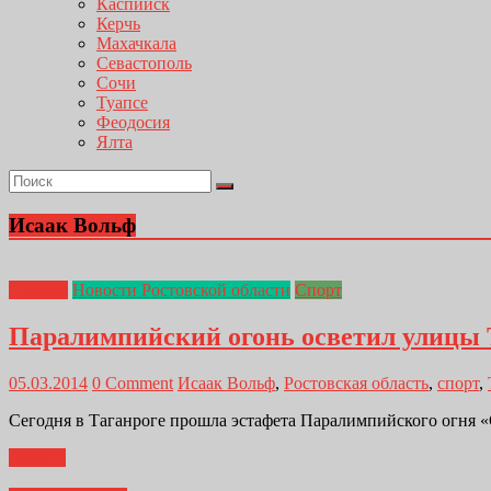
Каспийск
Керчь
Махачкала
Севастополь
Сочи
Туапсе
Феодосия
Ялта
Исаак Вольф
Главная
Новости Ростовской области
Спорт
Паралимпийский огонь осветил улицы 
05.03.2014
0 Comment
Исаак Вольф
,
Ростовская область
,
спорт
,
Сегодня в Таганроге прошла эстафета Паралимпийского огня «С
Далее...