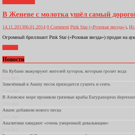
Лента новостей
В Женеве с молотка ушёл самый дорого
14.11.2013
06.01.2014
0 Comment
Pink Star («Розовая звезда»)
,
Ис
Огромный бриллиант Pink Star («Розовая звезда») продан на ау
Далее...
Новости
На Кубани эвакуируют жителей хуторов, которым грозит вода
02.06.2026
Завезённый в Анапу песок приходится сушить и сеять
27.05.2026
В Азовское море проникли грязевые крабы Eurypanopeus depressu
27.05.2026
Анапе добавили нового песка
21.05.2026
Аналитики ожидают «очень умеренной девальвации»
07.05.2026