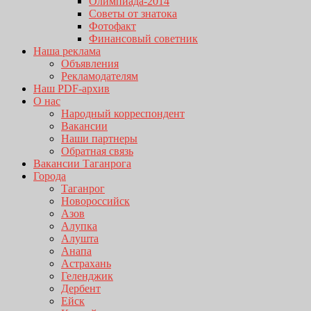
Олимпиада-2014
Советы от знатока
Фотофакт
Финансовый советник
Наша реклама
Объявления
Рекламодателям
Наш PDF-архив
О нас
Народный корреспондент
Вакансии
Наши партнеры
Обратная связь
Вакансии Таганрога
Города
Таганрог
Новороссийск
Азов
Алупка
Алушта
Анапа
Астрахань
Геленджик
Дербент
Ейск