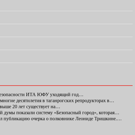
 безопасности ИТА ЮФУ уходящий год…
а многие десятилетия в таганрогских репродукторах в…
свыше 20 лет существует на…
ой думы показали систему «Безопасный город», которая…
л публикацию очерка о полковнике Леониде Тришкине.…