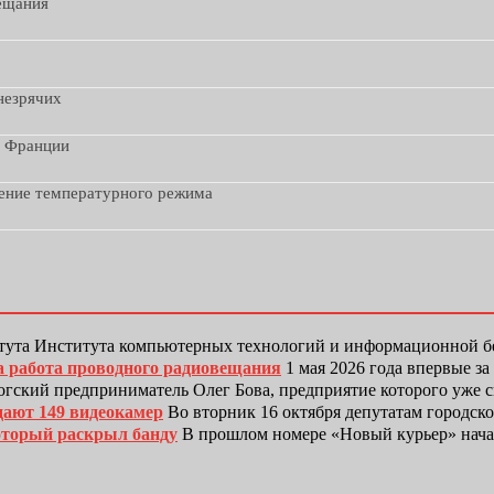
вещания
незрячих
з Франции
дение температурного режима
тута Института компьютерных технологий и информационной
а работа проводного радиовещания
1 мая 2026 года впервые з
гский предприниматель Олег Бова, предприятие которого уже 
дают 149 видеокамер
Во вторник 16 октября депутатам городск
оторый раскрыл банду
В прошлом номере «Новый курьер» нача