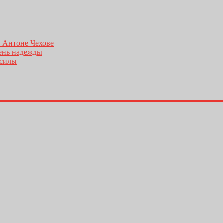
б Антоне Чехове
день надежды
 силы