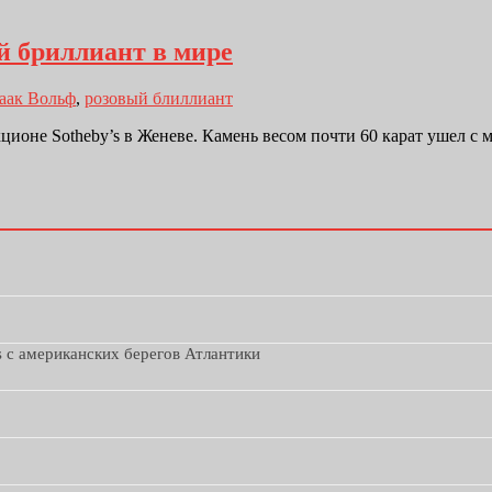
й бриллиант в мире
аак Вольф
,
розовый блиллиант
кционе Sotheby’s в Женеве. Камень весом почти 60 карат ушел с
s с американских берегов Атлантики