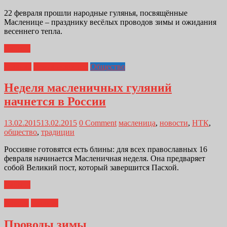
22 февраля прошли народные гулянья, посвящённые
Масленице – празднику весёлых проводов зимы и ожидания
весеннего тепла.
Далее...
Главная
Лента новостей
Общество
Неделя масленичных гуляний
начнется в России
13.02.2015
13.02.2015
0 Comment
масленица
,
новости
,
НТК
,
общество
,
традиции
Россияне готовятся есть блины: для всех православных 16
февраля начинается Масленичная неделя. Она предваряет
собой Великий пост, который завершится Пасхой.
Далее...
Афиша
Главная
Проводы зимы