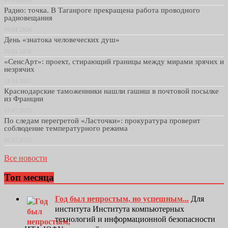
Радио: точка. В Таганроге прекращена работа проводного
радиовещания
30.04.2026
День «знатока человеческих душ»
29.01.2026
«СенсАрт»: проект, стирающий границы между мирами зрячих и
незрячих
13.11.2025
Краснодарские таможенники нашли гашиш в почтовой посылке
из Франции
17.07.2025
По следам перегретой «Ласточки»: прокуратура проверит
соблюдение температурного режима
16.07.2025
Все новости
Топ месяца
Год был непростым, но успешным...
Для
института Института компьютерных
технологий и информационной безопасности