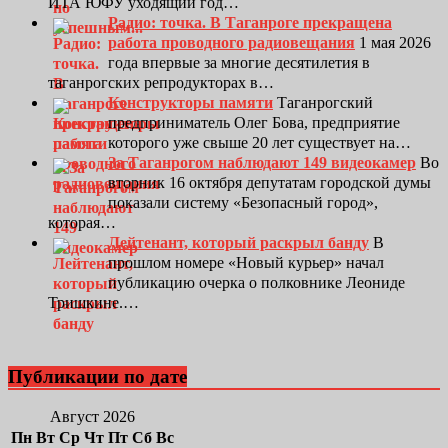
ИТА ЮФУ уходящий год…
Радио: точка. В Таганроге прекращена
работа проводного радиовещания
1 мая 2026
года впервые за многие десятилетия в
таганрогских репродукторах в…
Конструкторы памяти
Таганрогский
предприниматель Олег Бова, предприятие
которого уже свыше 20 лет существует на…
За Таганрогом наблюдают 149 видеокамер
Во
вторник 16 октября депутатам городской думы
показали систему «Безопасный город»,
которая…
Лейтенант, который раскрыл банду
В
прошлом номере «Новый курьер» начал
публикацию очерка о полковнике Леониде
Тришкине.…
Публикации по дате
Август 2026
Пн
Вт
Ср
Чт
Пт
Сб
Вс