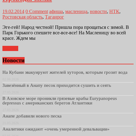
19.02.2014
0 Comment
афиша
,
масленица
,
новости
,
НТК
,
Ростовская область
,
Таганрог
Эге-гей! Народ честной! Пришла пора прощаться с зимой. В
Парк Горького спешите все-все-все! На Масленицу во всей
красе. Ждем мы
Далее...
Новости
На Кубани эвакуируют жителей хуторов, которым грозит вода
02.06.2026
Завезённый в Анапу песок приходится сушить и сеять
27.05.2026
В Азовское море проникли грязевые крабы Eurypanopeus
depressus с американских берегов Атлантики
27.05.2026
Анапе добавили нового песка
21.05.2026
Аналитики ожидают «очень умеренной девальвации»
07.05.2026