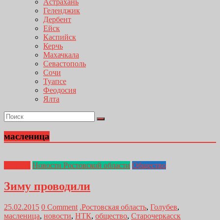
Астрахань
Геленджик
Дербент
Ейск
Каспийск
Керчь
Махачкала
Севастополь
Сочи
Туапсе
Феодосия
Ялта
масленица
Главная
Новости Ростовской области
Общество
Зиму проводили
25.02.2015
0 Comment
.Ростовская область
,
Голубев
,
масленица
,
новости
,
НТК
,
общество
,
Старочеркасск