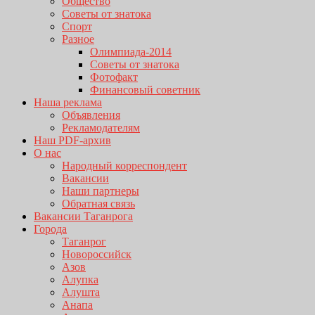
Общество
Советы от знатока
Спорт
Разное
Олимпиада-2014
Советы от знатока
Фотофакт
Финансовый советник
Наша реклама
Объявления
Рекламодателям
Наш PDF-архив
О нас
Народный корреспондент
Вакансии
Наши партнеры
Обратная связь
Вакансии Таганрога
Города
Таганрог
Новороссийск
Азов
Алупка
Алушта
Анапа