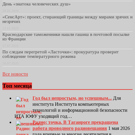
День «знатока человеческих душ»
29.01.2026
«СенсАрт»: проект, стирающий границы между мирами зрячих и
незрячих
13.11.2025
Краснодарские таможенники нашли гашиш в почтовой посылке
из Франции
17.07.2025
По следам перегретой «Ласточки»: прокуратура проверит
соблюдение температурного режима
16.07.2025
Все новости
Топ месяца
Год был непростым, но успешным...
Для
института Института компьютерных
технологий и информационной безопасности
ИТА ЮФУ уходящий год…
Радио: точка. В Таганроге прекращена
работа проводного радиовещания
1 мая 2026
года впервые за многие десятилетия в