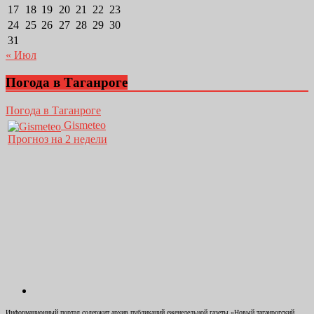
17
18
19
20
21
22
23
24
25
26
27
28
29
30
31
« Июл
Погода в Таганроге
Погода в Таганроге
Gismeteo
Прогноз на 2 недели
Информационный портал содержит архив публикаций еженедельной газеты «Новый таганрогский