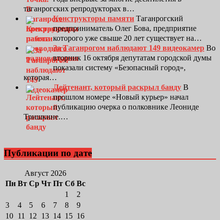
таганрогских репродукторах в…
Конструкторы памяти
Таганрогский
предприниматель Олег Бова, предприятие
которого уже свыше 20 лет существует на…
За Таганрогом наблюдают 149 видеокамер
Во
вторник 16 октября депутатам городской думы
показали систему «Безопасный город»,
которая…
Лейтенант, который раскрыл банду
В
прошлом номере «Новый курьер» начал
публикацию очерка о полковнике Леониде
Тришкине.…
Публикации по дате
Август 2026
Пн
Вт
Ср
Чт
Пт
Сб
Вс
1
2
3
4
5
6
7
8
9
10
11
12
13
14
15
16