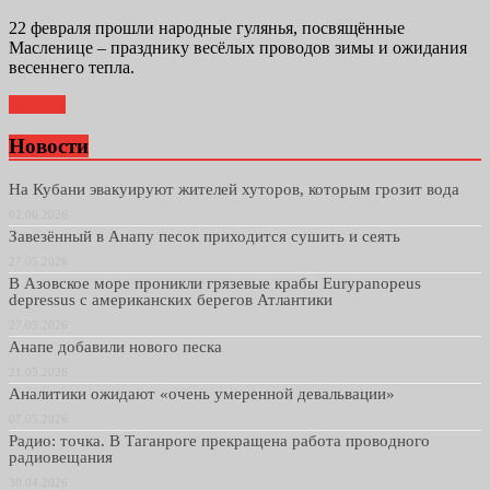
22 февраля прошли народные гулянья, посвящённые
Масленице – празднику весёлых проводов зимы и ожидания
весеннего тепла.
Далее...
Новости
На Кубани эвакуируют жителей хуторов, которым грозит вода
02.06.2026
Завезённый в Анапу песок приходится сушить и сеять
27.05.2026
В Азовское море проникли грязевые крабы Eurypanopeus
depressus с американских берегов Атлантики
27.05.2026
Анапе добавили нового песка
21.05.2026
Аналитики ожидают «очень умеренной девальвации»
07.05.2026
Радио: точка. В Таганроге прекращена работа проводного
радиовещания
30.04.2026