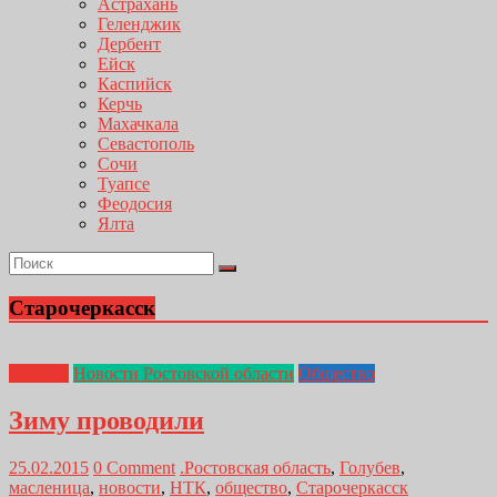
Астрахань
Геленджик
Дербент
Ейск
Каспийск
Керчь
Махачкала
Севастополь
Сочи
Туапсе
Феодосия
Ялта
Старочеркасск
Главная
Новости Ростовской области
Общество
Зиму проводили
25.02.2015
0 Comment
.Ростовская область
,
Голубев
,
масленица
,
новости
,
НТК
,
общество
,
Старочеркасск