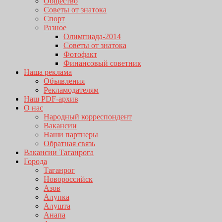
Общество
Советы от знатока
Спорт
Разное
Олимпиада-2014
Советы от знатока
Фотофакт
Финансовый советник
Наша реклама
Объявления
Рекламодателям
Наш PDF-архив
О нас
Народный корреспондент
Вакансии
Наши партнеры
Обратная связь
Вакансии Таганрога
Города
Таганрог
Новороссийск
Азов
Алупка
Алушта
Анапа