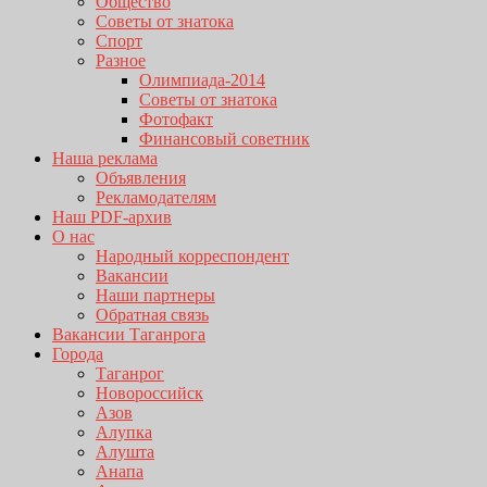
Общество
Советы от знатока
Спорт
Разное
Олимпиада-2014
Советы от знатока
Фотофакт
Финансовый советник
Наша реклама
Объявления
Рекламодателям
Наш PDF-архив
О нас
Народный корреспондент
Вакансии
Наши партнеры
Обратная связь
Вакансии Таганрога
Города
Таганрог
Новороссийск
Азов
Алупка
Алушта
Анапа