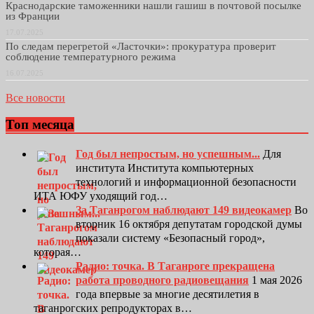
Краснодарские таможенники нашли гашиш в почтовой посылке
из Франции
17.07.2025
По следам перегретой «Ласточки»: прокуратура проверит
соблюдение температурного режима
16.07.2025
Все новости
Топ месяца
Год был непростым, но успешным...
Для
института Института компьютерных
технологий и информационной безопасности
ИТА ЮФУ уходящий год…
За Таганрогом наблюдают 149 видеокамер
Во
вторник 16 октября депутатам городской думы
показали систему «Безопасный город»,
которая…
Радио: точка. В Таганроге прекращена
работа проводного радиовещания
1 мая 2026
года впервые за многие десятилетия в
таганрогских репродукторах в…