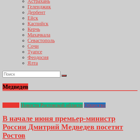
Астрахань
Геленджик
Дербент
Ейск
Каспийск
Керчь
Махачкала
Севастополь
Сочи
Туапсе
Феодосия
Ялта
Медведев
Главная
Новости Ростовской области
Общество
В начале июня премьер-министр
России Дмитрий Медведев посетит
Ростов