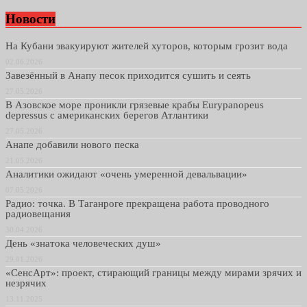
Новости
На Кубани эвакуируют жителей хуторов, которым грозит вода
02.06.2026
Завезённый в Анапу песок приходится сушить и сеять
27.05.2026
В Азовское море проникли грязевые крабы Eurypanopeus
depressus с американских берегов Атлантики
27.05.2026
Анапе добавили нового песка
21.05.2026
Аналитики ожидают «очень умеренной девальвации»
07.05.2026
Радио: точка. В Таганроге прекращена работа проводного
радиовещания
30.04.2026
День «знатока человеческих душ»
29.01.2026
«СенсАрт»: проект, стирающий границы между мирами зрячих и
незрячих
13.11.2025