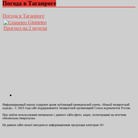
Погода в Таганроге
Погода в Таганроге
Gismeteo
Прогноз на 2 недели
Информационный портал содержит архив публикаций еженедельной газеты «Новый таганрогский
курьер». С 2023 года сайт поддерживается таганрогской организацией Союза журналистов России.
При любом использовании материалов с данного сайта (фото, видео, иллюстрации) на источник
обязательна гиперссылка.
На данном сайте может находиться информационная продукция категории 16+