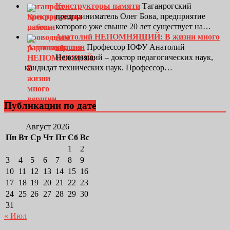
Конструкторы памяти
Таганрогский
предприниматель Олег Бова, предприятие
которого уже свыше 20 лет существует на…
Анатолий НЕПОМНЯЩИЙ: В жизни много
вершин
Профессор ЮФУ Анатолий
Непомнящий – доктор педагогических наук,
кандидат технических наук. Профессор…
Публикации по дате
Август 2026
Пн
Вт
Ср
Чт
Пт
Сб
Вс
1
2
3
4
5
6
7
8
9
10
11
12
13
14
15
16
17
18
19
20
21
22
23
24
25
26
27
28
29
30
31
« Июл