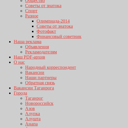
Общество
Советы от знатока
Спорт
Разное
Олимпиада-2014
Советы от знатока
Фотофакт
Финансовый советник
Наша реклама
Объявления
Рекламодателям
Наш PDF-архив
О нас
Народный корреспондент
Вакансии
Наши партнеры
Обратная связь
Вакансии Таганрога
Города
Таганрог
Новороссийск
Азов
Алупка
Алушта
Анапа