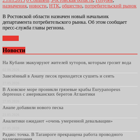
25.03.2015
0 Comment
.Ростовская область
,
Голубев
,
назначения
,
новости
,
НТК
,
общество
,
потребительский рынок
В Ростовской области назначен новый начальник
департамента потребительского рынка. Об этом сообщает
пресс-служба главы региона.
Далее...
Новости
На Кубани эвакуируют жителей хуторов, которым грозит вода
02.06.2026
Завезённый в Анапу песок приходится сушить и сеять
27.05.2026
В Азовское море проникли грязевые крабы Eurypanopeus
depressus с американских берегов Атлантики
27.05.2026
Анапе добавили нового песка
21.05.2026
Аналитики ожидают «очень умеренной девальвации»
07.05.2026
Радио: точка. В Таганроге прекращена работа проводного
радиовещания