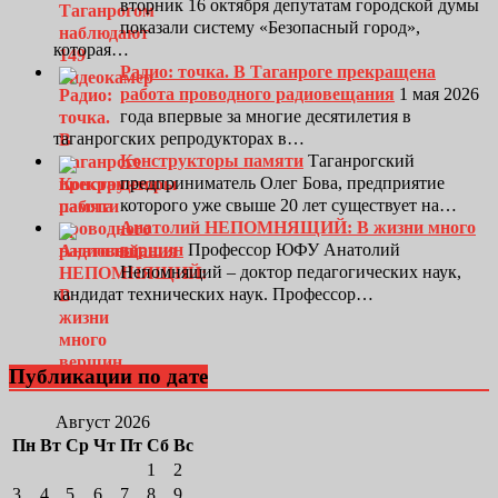
вторник 16 октября депутатам городской думы
показали систему «Безопасный город»,
которая…
Радио: точка. В Таганроге прекращена
работа проводного радиовещания
1 мая 2026
года впервые за многие десятилетия в
таганрогских репродукторах в…
Конструкторы памяти
Таганрогский
предприниматель Олег Бова, предприятие
которого уже свыше 20 лет существует на…
Анатолий НЕПОМНЯЩИЙ: В жизни много
вершин
Профессор ЮФУ Анатолий
Непомнящий – доктор педагогических наук,
кандидат технических наук. Профессор…
Публикации по дате
Август 2026
Пн
Вт
Ср
Чт
Пт
Сб
Вс
1
2
3
4
5
6
7
8
9