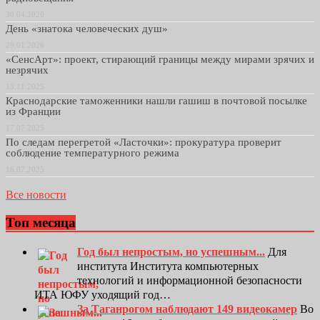
30.04.2026
День «знатока человеческих душ»
29.01.2026
«СенсАрт»: проект, стирающий границы между мирами зрячих и
незрячих
13.11.2025
Краснодарские таможенники нашли гашиш в почтовой посылке
из Франции
17.07.2025
По следам перегретой «Ласточки»: прокуратура проверит
соблюдение температурного режима
16.07.2025
Все новости
Топ месяца
Год был непростым, но успешным...
Для
института Института компьютерных
технологий и информационной безопасности
ИТА ЮФУ уходящий год…
За Таганрогом наблюдают 149 видеокамер
Во