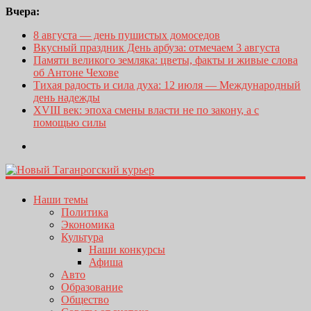
Вчера:
8 августа — день пушистых домоседов
Вкусный праздник День арбуза: отмечаем 3 августа
Памяти великого земляка: цветы, факты и живые слова
об Антоне Чехове
Тихая радость и сила духа: 12 июля — Международный
день надежды
XVIII век: эпоха смены власти не по закону, а с
помощью силы
Наши темы
Политика
Экономика
Культура
Наши конкурсы
Афиша
Авто
Образование
Общество