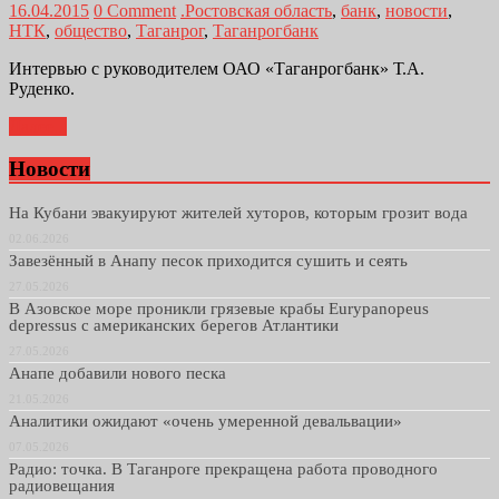
16.04.2015
0 Comment
.Ростовская область
,
банк
,
новости
,
НТК
,
общество
,
Таганрог
,
Таганрогбанк
Интервью с руководителем ОАО «Таганрогбанк» Т.А.
Руденко.
Далее...
Новости
На Кубани эвакуируют жителей хуторов, которым грозит вода
02.06.2026
Завезённый в Анапу песок приходится сушить и сеять
27.05.2026
В Азовское море проникли грязевые крабы Eurypanopeus
depressus с американских берегов Атлантики
27.05.2026
Анапе добавили нового песка
21.05.2026
Аналитики ожидают «очень умеренной девальвации»
07.05.2026
Радио: точка. В Таганроге прекращена работа проводного
радиовещания