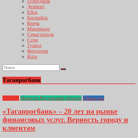
Геленджик
Дербент
Ейск
Каспийск
Керчь
Махачкала
Севастополь
Сочи
Туапсе
Феодосия
Ялта
Таганрогбанк
Главная
Новости Ростовской области
Общество
«Таганрогбанк» – 20 лет на рынке
финансовых услуг. Верность городу и
клиентам