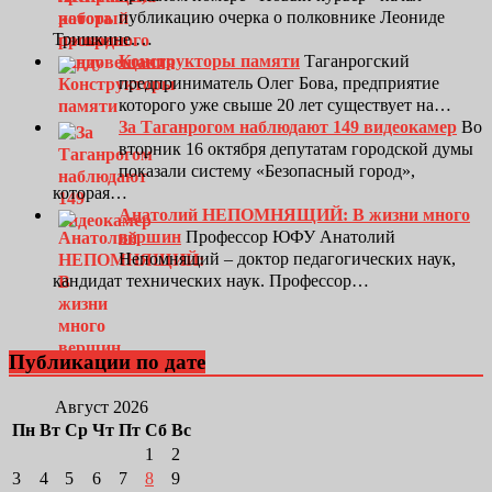
публикацию очерка о полковнике Леониде
Тришкине.…
Конструкторы памяти
Таганрогский
предприниматель Олег Бова, предприятие
которого уже свыше 20 лет существует на…
За Таганрогом наблюдают 149 видеокамер
Во
вторник 16 октября депутатам городской думы
показали систему «Безопасный город»,
которая…
Анатолий НЕПОМНЯЩИЙ: В жизни много
вершин
Профессор ЮФУ Анатолий
Непомнящий – доктор педагогических наук,
кандидат технических наук. Профессор…
Публикации по дате
Август 2026
Пн
Вт
Ср
Чт
Пт
Сб
Вс
1
2
3
4
5
6
7
8
9