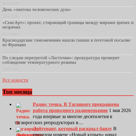
30.04.2026
День «знатока человеческих душ»
29.01.2026
«СенсАрт»: проект, стирающий границы между мирами зрячих и
незрячих
13.11.2025
Краснодарские таможенники нашли гашиш в почтовой посылке
из Франции
17.07.2025
По следам перегретой «Ласточки»: прокуратура проверит
соблюдение температурного режима
16.07.2025
Все новости
Топ месяца
Радио: точка. В Таганроге прекращена
работа проводного радиовещания
1 мая 2026
года впервые за многие десятилетия в
таганрогских репродукторах в…
Лейтенант, который раскрыл банду
В
прошлом номере «Новый курьер» начал