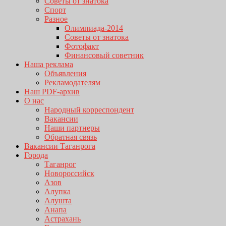
Советы от знатока
Спорт
Разное
Олимпиада-2014
Советы от знатока
Фотофакт
Финансовый советник
Наша реклама
Объявления
Рекламодателям
Наш PDF-архив
О нас
Народный корреспондент
Вакансии
Наши партнеры
Обратная связь
Вакансии Таганрога
Города
Таганрог
Новороссийск
Азов
Алупка
Алушта
Анапа
Астрахань