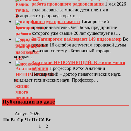
работа проводного радиовещания
1 мая 2026
года впервые за многие десятилетия в
таганрогских репродукторах в…
Конструкторы памяти
Таганрогский
предприниматель Олег Бова, предприятие
которого уже свыше 20 лет существует на…
За Таганрогом наблюдают 149 видеокамер
Во
вторник 16 октября депутатам городской думы
показали систему «Безопасный город»,
которая…
Анатолий НЕПОМНЯЩИЙ: В жизни много
вершин
Профессор ЮФУ Анатолий
Непомнящий – доктор педагогических наук,
кандидат технических наук. Профессор…
Публикации по дате
Август 2026
Пн
Вт
Ср
Чт
Пт
Сб
Вс
1
2