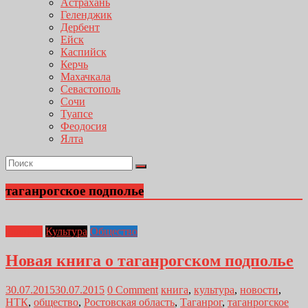
Астрахань
Геленджик
Дербент
Ейск
Каспийск
Керчь
Махачкала
Севастополь
Сочи
Туапсе
Феодосия
Ялта
таганрогское подполье
Главная
Культура
Общество
Новая книга о таганрогском подполье
30.07.2015
30.07.2015
0 Comment
книга
,
культура
,
новости
,
НТК
,
общество
,
Ростовская область
,
Таганрог
,
таганрогское