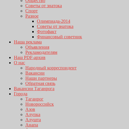
Общество
Советы от знатока
Спорт
Разное
Олимпиада-2014
Советы от знатока
Фотофакт
Финансовый советник
Наша реклама
Объявления
Рекламодателям
Наш PDF-архив
О нас
Народный корреспондент
Вакансии
Наши партнеры
Обратная связь
Вакансии Таганрога
Города
Таганрог
Новороссийск
Азов
Алупка
Алушта
Анапа