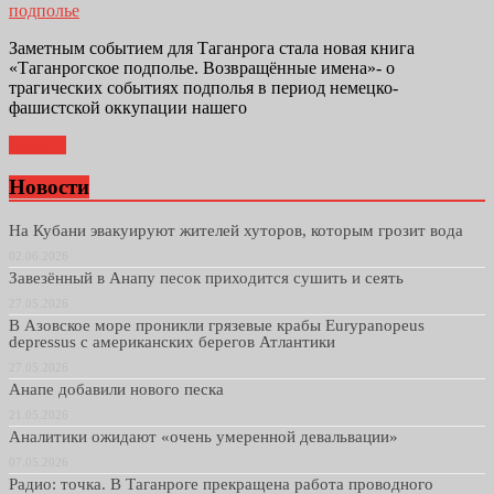
подполье
Заметным событием для Таганрога стала новая книга
«Таганрогское подполье. Возвращённые имена»- о
трагических событиях подполья в период немецко-
фашистской оккупации нашего
Далее...
Новости
На Кубани эвакуируют жителей хуторов, которым грозит вода
02.06.2026
Завезённый в Анапу песок приходится сушить и сеять
27.05.2026
В Азовское море проникли грязевые крабы Eurypanopeus
depressus с американских берегов Атлантики
27.05.2026
Анапе добавили нового песка
21.05.2026
Аналитики ожидают «очень умеренной девальвации»
07.05.2026
Радио: точка. В Таганроге прекращена работа проводного