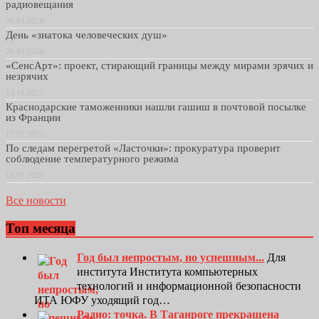
радиовещания
30.04.2026
День «знатока человеческих душ»
29.01.2026
«СенсАрт»: проект, стирающий границы между мирами зрячих и
незрячих
13.11.2025
Краснодарские таможенники нашли гашиш в почтовой посылке
из Франции
17.07.2025
По следам перегретой «Ласточки»: прокуратура проверит
соблюдение температурного режима
16.07.2025
Все новости
Топ месяца
Год был непростым, но успешным...
Для
института Института компьютерных
технологий и информационной безопасности
ИТА ЮФУ уходящий год…
Радио: точка. В Таганроге прекращена