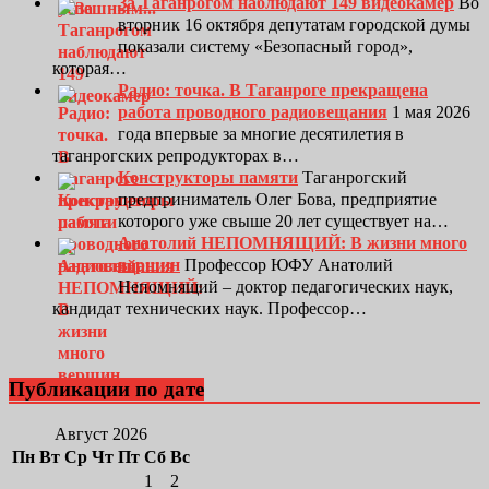
За Таганрогом наблюдают 149 видеокамер
Во
вторник 16 октября депутатам городской думы
показали систему «Безопасный город»,
которая…
Радио: точка. В Таганроге прекращена
работа проводного радиовещания
1 мая 2026
года впервые за многие десятилетия в
таганрогских репродукторах в…
Конструкторы памяти
Таганрогский
предприниматель Олег Бова, предприятие
которого уже свыше 20 лет существует на…
Анатолий НЕПОМНЯЩИЙ: В жизни много
вершин
Профессор ЮФУ Анатолий
Непомнящий – доктор педагогических наук,
кандидат технических наук. Профессор…
Публикации по дате
Август 2026
Пн
Вт
Ср
Чт
Пт
Сб
Вс
1
2