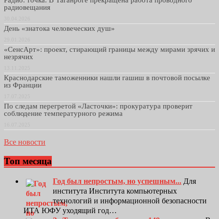
радиовещания
30.04.2026
День «знатока человеческих душ»
29.01.2026
«СенсАрт»: проект, стирающий границы между мирами зрячих и
незрячих
13.11.2025
Краснодарские таможенники нашли гашиш в почтовой посылке
из Франции
17.07.2025
По следам перегретой «Ласточки»: прокуратура проверит
соблюдение температурного режима
16.07.2025
Все новости
Топ месяца
Год был непростым, но успешным...
Для
института Института компьютерных
технологий и информационной безопасности
ИТА ЮФУ уходящий год…