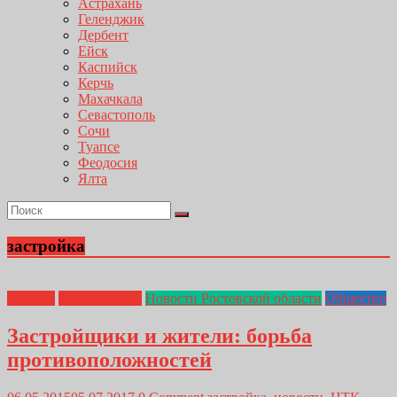
Астрахань
Геленджик
Дербент
Ейск
Каспийск
Керчь
Махачкала
Севастополь
Сочи
Туапсе
Феодосия
Ялта
застройка
Главная
Доценко В.А.
Новости Ростовской области
Общество
Застройщики и жители: борьба
противоположностей