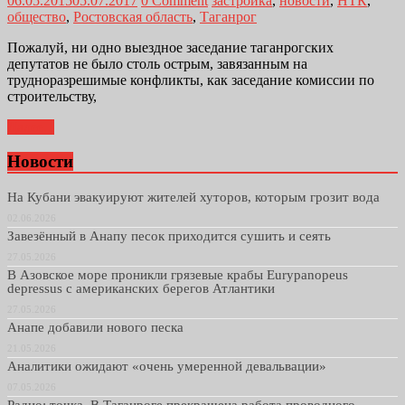
06.05.2015
05.07.2017
0 Comment
застройка
,
новости
,
НТК
,
общество
,
Ростовская область
,
Таганрог
Пожалуй, ни одно выездное заседание таганрогских
депутатов не было столь острым, завязанным на
трудноразрешимые конфликты, как заседание комиссии по
строительству,
Далее...
Новости
На Кубани эвакуируют жителей хуторов, которым грозит вода
02.06.2026
Завезённый в Анапу песок приходится сушить и сеять
27.05.2026
В Азовское море проникли грязевые крабы Eurypanopeus
depressus с американских берегов Атлантики
27.05.2026
Анапе добавили нового песка
21.05.2026
Аналитики ожидают «очень умеренной девальвации»
07.05.2026
Радио: точка. В Таганроге прекращена работа проводного