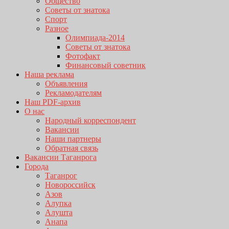
Общество
Советы от знатока
Спорт
Разное
Олимпиада-2014
Советы от знатока
Фотофакт
Финансовый советник
Наша реклама
Объявления
Рекламодателям
Наш PDF-архив
О нас
Народный корреспондент
Вакансии
Наши партнеры
Обратная связь
Вакансии Таганрога
Города
Таганрог
Новороссийск
Азов
Алупка
Алушта
Анапа