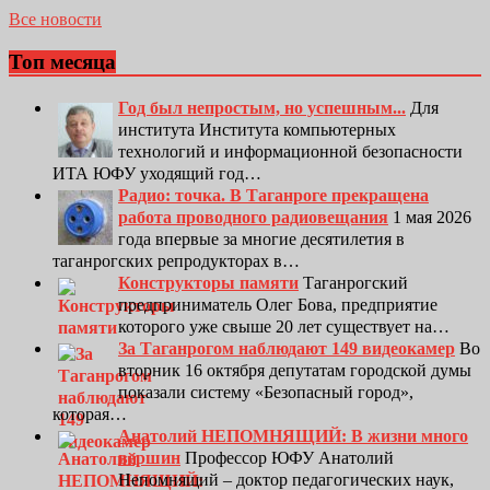
Все новости
Топ месяца
Год был непростым, но успешным...
Для
института Института компьютерных
технологий и информационной безопасности
ИТА ЮФУ уходящий год…
Радио: точка. В Таганроге прекращена
работа проводного радиовещания
1 мая 2026
года впервые за многие десятилетия в
таганрогских репродукторах в…
Конструкторы памяти
Таганрогский
предприниматель Олег Бова, предприятие
которого уже свыше 20 лет существует на…
За Таганрогом наблюдают 149 видеокамер
Во
вторник 16 октября депутатам городской думы
показали систему «Безопасный город»,
которая…
Анатолий НЕПОМНЯЩИЙ: В жизни много
вершин
Профессор ЮФУ Анатолий
Непомнящий – доктор педагогических наук,