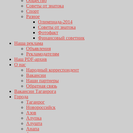
Общество
Советы от знатока
Спорт
Разное
Олимпиада-2014
Советы от знатока
Фотофакт
Финансовый советник
Наша реклама
Объявления
Рекламодателям
Наш PDF-архив
О нас
Народный корреспондент
Вакансии
Наши партнеры
Обратная связь
Вакансии Таганрога
Города
Таганрог
Новороссийск
Азов
Алупка
Алушта
Анапа