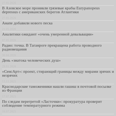
27.05.2026
В Азовское море проникли грязевые крабы Eurypanopeus
depressus с американских берегов Атлантики
27.05.2026
Анапе добавили нового песка
21.05.2026
Аналитики ожидают «очень умеренной девальвации»
07.05.2026
Радио: точка. В Таганроге прекращена работа проводного
радиовещания
30.04.2026
День «знатока человеческих душ»
29.01.2026
«СенсАрт»: проект, стирающий границы между мирами зрячих и
незрячих
13.11.2025
Краснодарские таможенники нашли гашиш в почтовой посылке
из Франции
17.07.2025
По следам перегретой «Ласточки»: прокуратура проверит
соблюдение температурного режима
16.07.2025