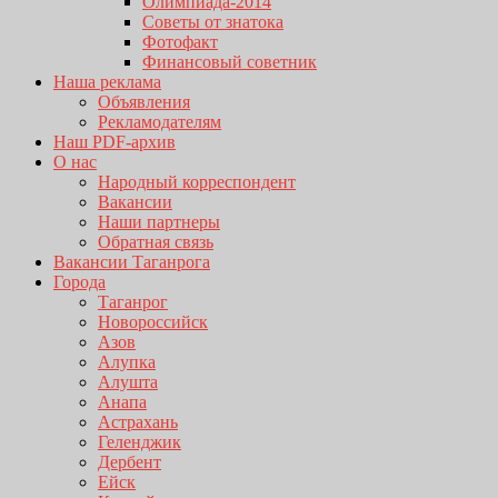
Олимпиада-2014
Советы от знатока
Фотофакт
Финансовый советник
Наша реклама
Объявления
Рекламодателям
Наш PDF-архив
О нас
Народный корреспондент
Вакансии
Наши партнеры
Обратная связь
Вакансии Таганрога
Города
Таганрог
Новороссийск
Азов
Алупка
Алушта
Анапа
Астрахань
Геленджик
Дербент
Ейск