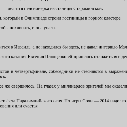
а, ― делится пенсионерка из станицы Староминской.
, который к Олимпиаде строил гостиницы в горном кластере.
обы похлопать, и она упала.
ться в Израиль, а не находился бы здесь, не давал интервью Ма
кого катания Евгения Плющенко ей пришлось отложить все дела
стов в четвертьфинале, собеседники не стесняются в выражен
сь.
се же свершилось. На глазах у миллиардов зрителей мы оказал
стафета Паралимпийского огня. Но игры Сочи — 2014 надолго ос
рования или счастья.