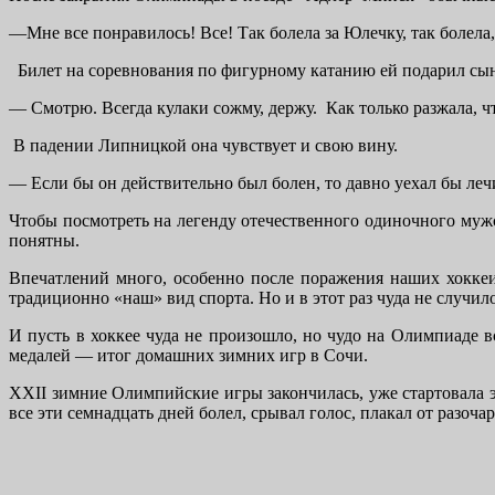
―Мне все понравилось! Все! Так болела за Юлечку, так болел
Билет на соревнования по фигурному катанию ей подарил сын
― Смотрю. Всегда кулаки сожму, держу. Как только разжала, чт
В падении Липницкой она чувствует и свою вину.
― Если бы он действительно был болен, то давно уехал бы лечи
Чтобы посмотреть на легенду отечественного одиночного мужс
понятны.
Впечатлений много, особенно после поражения наших хоккеи
традиционно «наш» вид спорта. Но и в этот раз чуда не случило
И пусть в хоккее чуда не произошло, но чудо на Олимпиаде в
медалей ― итог домашних зимних игр в Сочи.
XXII зимние Олимпийские игры закончилась, уже стартовала э
все эти семнадцать дней болел, срывал голос, плакал от разоча