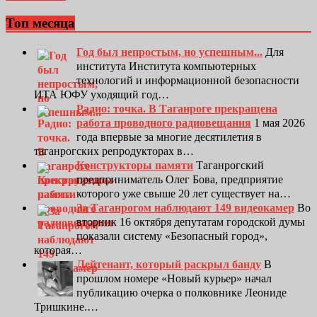
Топ месяца
Год был непростым, но успешным...
Для
института Института компьютерных
технологий и информационной безопасности
ИТА ЮФУ уходящий год…
Радио: точка. В Таганроге прекращена
работа проводного радиовещания
1 мая 2026
года впервые за многие десятилетия в
таганрогских репродукторах в…
Конструкторы памяти
Таганрогский
предприниматель Олег Бова, предприятие
которого уже свыше 20 лет существует на…
За Таганрогом наблюдают 149 видеокамер
Во
вторник 16 октября депутатам городской думы
показали систему «Безопасный город»,
которая…
Лейтенант, который раскрыл банду
В
прошлом номере «Новый курьер» начал
публикацию очерка о полковнике Леониде
Тришкине.…