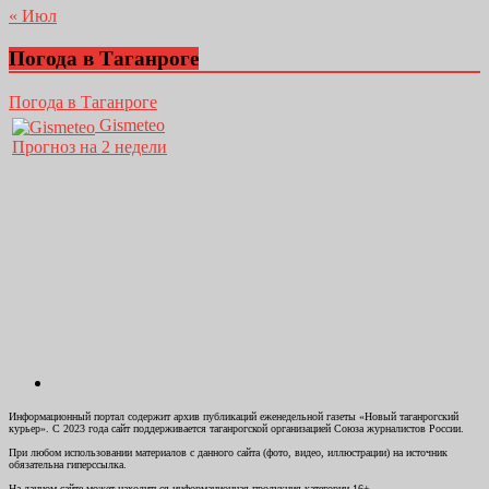
« Июл
Погода в Таганроге
Погода в Таганроге
Gismeteo
Прогноз на 2 недели
Информационный портал содержит архив публикаций еженедельной газеты «Новый таганрогский
курьер». С 2023 года сайт поддерживается таганрогской организацией Союза журналистов России.
При любом использовании материалов с данного сайта (фото, видео, иллюстрации) на источник
обязательна гиперссылка.
На данном сайте может находиться информационная продукция категории 16+