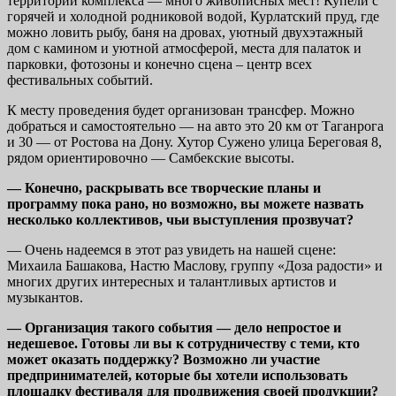
территории комплекса — много живописных мест! Купели с
горячей и холодной родниковой водой, Курлатский пруд, где
можно ловить рыбу, баня на дровах, уютный двухэтажный
дом с камином и уютной атмосферой, места для палаток и
парковки, фотозоны и конечно сцена – центр всех
фестивальных событий.
К месту проведения будет организован трансфер. Можно
добраться и самостоятельно — на авто это 20 км от Таганрога
и 30 — от Ростова на Дону. Хутор Сужено улица Береговая 8,
рядом ориентировочно — Самбекские высоты.
— Конечно, раскрывать все творческие планы и
программу пока рано, но возможно, вы можете назвать
несколько коллективов, чьи выступления прозвучат?
— Очень надеемся в этот раз увидеть на нашей сцене:
Михаила Башакова, Настю Маслову, группу «Доза радости» и
многих других интересных и талантливых артистов и
музыкантов.
— Организация такого события — дело непростое и
недешевое. Готовы ли вы к сотрудничеству с теми, кто
может оказать поддержку? Возможно ли участие
предпринимателей, которые бы хотели использовать
площадку фестиваля для продвижения своей продукции?