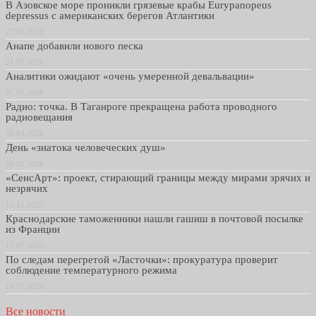
В Азовское море проникли грязевые крабы Eurypanopeus
depressus с американских берегов Атлантики
27.05.2026
Анапе добавили нового песка
21.05.2026
Аналитики ожидают «очень умеренной девальвации»
07.05.2026
Радио: точка. В Таганроге прекращена работа проводного
радиовещания
30.04.2026
День «знатока человеческих душ»
29.01.2026
«СенсАрт»: проект, стирающий границы между мирами зрячих и
незрячих
13.11.2025
Краснодарские таможенники нашли гашиш в почтовой посылке
из Франции
17.07.2025
По следам перегретой «Ласточки»: прокуратура проверит
соблюдение температурного режима
16.07.2025
Все новости