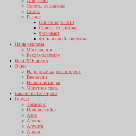
Общество
Советы от знатока
Спорт
Разное
Олимпиада-2014
Советы от знатока
Фотофакт
Финансовый советник
Наша реклама
Объявления
Рекламодателям
Наш PDF-архив
О нас
Народный корреспондент
Вакансии
Наши партнеры
Обратная связь
Вакансии Таганрога
Города
Таганрог
Новороссийск
Азов
Алупка
Алушта
Анапа