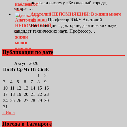
показали систему «Безопасный город»,
которая…
Анатолий НЕПОМНЯЩИЙ: В жизни много
вершин
Профессор ЮФУ Анатолий
Непомнящий – доктор педагогических наук,
кандидат технических наук. Профессор…
Публикации по дате
Август 2026
Пн
Вт
Ср
Чт
Пт
Сб
Вс
1
2
3
4
5
6
7
8
9
10
11
12
13
14
15
16
17
18
19
20
21
22
23
24
25
26
27
28
29
30
31
« Июл
Погода в Таганроге