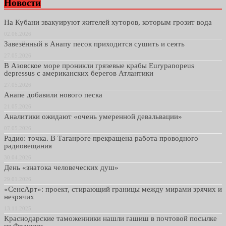
Новости
На Кубани эвакуируют жителей хуторов, которым грозит вода
02.06.2026
Завезённый в Анапу песок приходится сушить и сеять
27.05.2026
В Азовское море проникли грязевые крабы Eurypanopeus
depressus с американских берегов Атлантики
27.05.2026
Анапе добавили нового песка
21.05.2026
Аналитики ожидают «очень умеренной девальвации»
07.05.2026
Радио: точка. В Таганроге прекращена работа проводного
радиовещания
30.04.2026
День «знатока человеческих душ»
29.01.2026
«СенсАрт»: проект, стирающий границы между мирами зрячих и
незрячих
13.11.2025
Краснодарские таможенники нашли гашиш в почтовой посылке