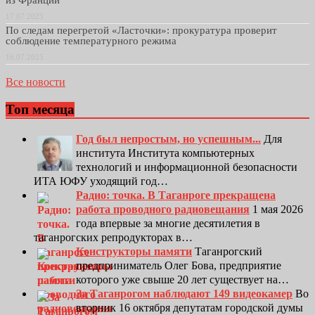
из Франции
17.07.2025
По следам перегретой «Ласточки»: прокуратура проверит
соблюдение температурного режима
16.07.2025
Все новости
Топ месяца
Год был непростым, но успешным...
Для
института Института компьютерных
технологий и информационной безопасности
ИТА ЮФУ уходящий год…
Радио: точка. В Таганроге прекращена
работа проводного радиовещания
1 мая 2026
года впервые за многие десятилетия в
таганрогских репродукторах в…
Конструкторы памяти
Таганрогский
предприниматель Олег Бова, предприятие
которого уже свыше 20 лет существует на…
За Таганрогом наблюдают 149 видеокамер
Во
вторник 16 октября депутатам городской думы