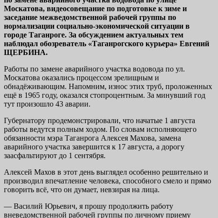
Москатова, видеосовещание по подготовке к зиме и
заседание межведомственной рабочей группы по
нормализации социально-экономической ситуации в
городе Таганроге. За обсуждением актуальных тем
наблюдал обозреватель «Таганрогского курьера» Евгений
ЩЕРБИНА.
Работы по замене аварийного участка водовода по ул.
Москатова оказались процессом зрелищным и
обнадёживающим. Напомним, износ этих труб, проложенных
ещё в 1965 году, оказался стопроцентным. За минувший год
тут произошло 43 аварии.
Губернатору продемонстрировали, что начатые 1 августа
работы ведутся полным ходом. По словам исполняющего
обязанности мэра Таганрога Алексея Махова, замена
аварийного участка завершится к 17 августа, а дорогу
заасфальтируют до 1 сентября.
Алексей Махов в этот день выглядел особенно решительно и
производил впечатление человека, способного смело и прямо
говорить всё, что он думает, невзирая на лица.
— Василий Юрьевич, я прошу продолжить работу
вневедомственной рабочей группы по личному приему