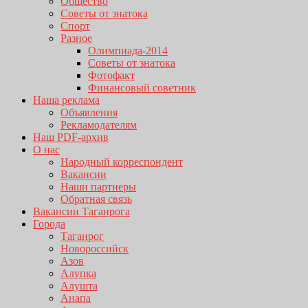
Общество
Советы от знатока
Спорт
Разное
Олимпиада-2014
Советы от знатока
Фотофакт
Финансовый советник
Наша реклама
Объявления
Рекламодателям
Наш PDF-архив
О нас
Народный корреспондент
Вакансии
Наши партнеры
Обратная связь
Вакансии Таганрога
Города
Таганрог
Новороссийск
Азов
Алупка
Алушта
Анапа