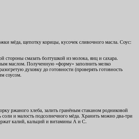
ожки мёда, щепотку корицы, кусочек сливочного масла. Соус:
й стороны смазать болтушкой из молока, яиц и сахара.
очным маслом. Полученную «форму» заполнить мелко
азогретую духовку до готовности (проверять готовность
им соусом.
корку ржаного хлеба, залить гранёным стаканом родниковой
ть соли и малость подсолнечного мёда. Хранить можно два-три
держат калий, кальций и витамины А и С.