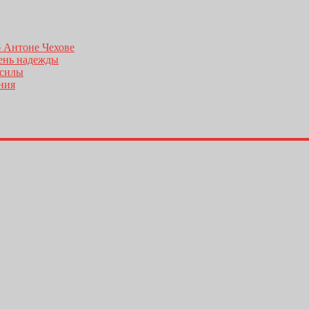
б Антоне Чехове
день надежды
 силы
ения