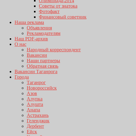
Олимпиада-2014
Советы от знатока
Фотофакт
Финансовый советник
Наша реклама
Объявления
Рекламодателям
Наш PDF-архив
О нас
Народный корреспондент
Вакансии
Наши партнеры
Обратная связь
Вакансии Таганрога
Города
Таганрог
Новороссийск
Азов
Алупка
Алушта
Анапа
Астрахань
Геленджик
Дербент
Ейск