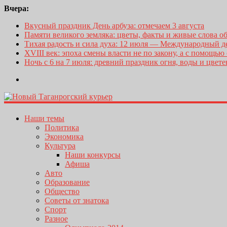
Вчера:
Вкусный праздник День арбуза: отмечаем 3 августа
Памяти великого земляка: цветы, факты и живые слова о
Тихая радость и сила духа: 12 июля — Международный 
XVIII век: эпоха смены власти не по закону, а с помощью
Ночь с 6 на 7 июля: древний праздник огня, воды и цвет
Наши темы
Политика
Экономика
Культура
Наши конкурсы
Афиша
Авто
Образование
Общество
Советы от знатока
Спорт
Разное