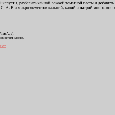
й капусты, разбавить чайной ложкой томатной пасты и добавить
в С, А, В и микроэлементов кальций, калий и натрий много-мног
WhatsApp).
авителям власти.
акте
.