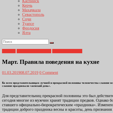
Каспийск
Керчь
Махачкала
Севастополь
Сочи
Туапсе
Феодосия
Ялта
Главная
Кулинарный курьер
Свободное время
Март. Правила поведения на кухне
01.03.2019
08.07.2019
0 Comment
Ко всем представительницам лучшей и прекрасной половины человечества славяне все
славяне праздновали «женский день».
Для представительниц прекрасной половины это был действител
сегодня многие из мужчин хранят традиции предков. Однако б
ставшего официально-бюрократическим «праздника». Изменен
традиции доброго праздника весны и красоты, день признания