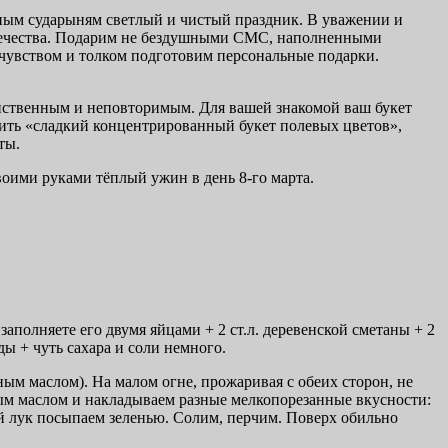
сным сударыням светлый и чистый праздник. В уважении и
вечества. Подарим не бездушными СМС, наполненными
чувством и толком подготовим персональные подарки.
инственным и неповторимым. Для вашей знакомой ваш букет
ить «сладкий концентрированный букет полевых цветов»,
ты.
оими руками тёплый ужин в день 8-го марта.
аполняете его двумя яйцами + 2 ст.л. деревенской сметаны + 2
ы + чуть сахара и соли немного.
ым маслом). На малом огне, прожаривая с обеих сторон, не
ым маслом и накладываем разные мелкопорезанные вкусности:
й лук посыпаем зеленью. Солим, перчим. Поверх обильно