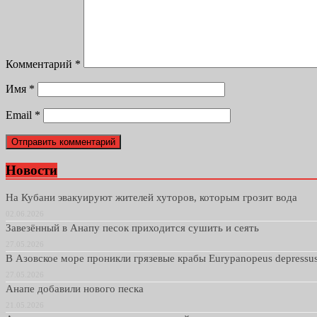
Комментарий
*
Имя
*
Email
*
Новости
На Кубани эвакуируют жителей хуторов, которым грозит вода
02.06.2026
Завезённый в Анапу песок приходится сушить и сеять
27.05.2026
В Азовское море проникли грязевые крабы Eurypanopeus depressu
27.05.2026
Анапе добавили нового песка
21.05.2026