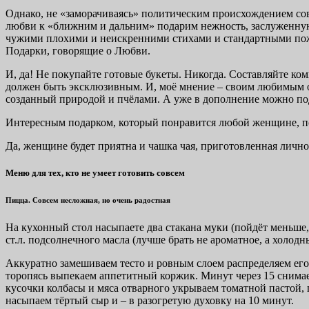
Однако, не «заморачиваясь» политическим происхождением сов
любви к «ближним и дальним» подарим нежность, заслуженну
чужими плохими и неискренними стихами и стандартными поже
Подарки, говорящие о Любви.
И, да! Не покупайте готовые букеты. Никогда. Составляйте к
должен быть эксклюзивным. И, моё мнение – своим любимым о
созданный природой и пчёлами. А уже в дополнение можно под
Интересным подарком, который понравится любой женщине, под
Да, женщине будет приятна и чашка чая, приготовленная лично
Меню для тех, кто не умеет готовить совсем
Пицца. Совсем несложная, но очень радостная
На кухонный стол насыпаете два стакана муки (пойдёт меньше, 
ст.л. подсолнечного масла (лучше брать не ароматное, а холод
Аккуратно замешиваем тесто и ровным слоем распределяем его 
торопясь выпекаем аппетитный коржик. Минут через 15 снимае
кусочки колбасы и мяса отварного укрываем томатной пастой,
насыпаем тёртый сыр и – в разогретую духовку на 10 минут.