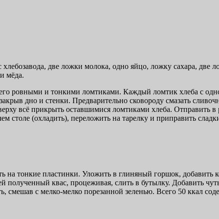
хлебозавода, две ложки молока, одно яйцо, ложку сахара, две л
и мёда.
 его ровными и тонкими ломтиками. Каждый ломтик хлеба с одно
 закрыв дно и стенки. Предварительно сковороду смазать слив
рху всё прикрыть оставшимися ломтиками хлеба. Отправить в р
ем столе (охладить), переложить на тарелку и приправить сладк
ть на тонкие пластинки. Уложить в глиняный горшок, добавить 
ней полученный квас, процеживая, слить в бутылку. Добавить чу
ть, смешав с мелко-мелко порезанной зеленью. Всего 50 ккал со