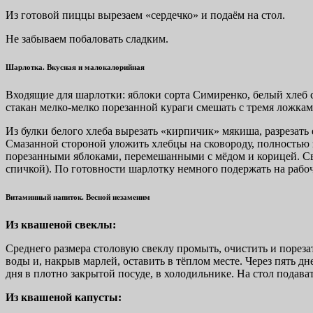
Из готовой пиццы вырезаем «сердечко» и подаём на стол.
Не забываем побаловать сладким.
Шарлотка. Вкусная и малокалорийная
Входящие для шарлотки: яблоки сорта Симиренко, белый хлеб с 
стакан мелко-мелко порезанной кураги смешать с тремя ложкам
Из булки белого хлеба вырезать «кирпичик» мякиша, разрезать
Смазанной стороной уложить хлебцы на сковороду, полностью
порезанными яблоками, перемешанными с мёдом и корицей. Све
спичкой). По готовности шарлотку немного подержать на рабоч
Витаминный напиток. Весной незаменим
Из квашеной свеклы:
Среднего размера столовую свеклу промыть, очистить и пореза
воды и, накрыв марлей, оставить в тёплом месте. Через пять д
дня в плотно закрытой посуде, в холодильнике. На стол подава
Из квашеной капусты: