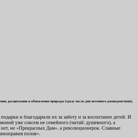
ия, расцветания и обновления природы (сразу после дня весеннего равноденствия),
одарки и благодарили их за заботу и за воспитание детей. И
моний уже совсем не семейного (читай: душевного), а
нет, не «Прекрасных Дам», а революционерок. Славные
авноправия полов».