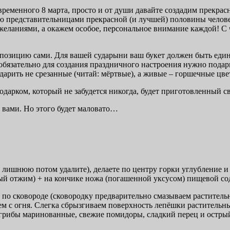
ременного 8 марта, просто и от души давайте создадим прекра
ю представительницами прекрасной (и лучшей) половины чело
ланиями, а окажем особое, персональное внимание каждой! С 
омпозицию сами. Для вашей сударыни ваш букет должен быть ед
бязательно для создания праздничного настроения нужно подар
арить не срезанные (читай: мёртвые), а живые – горшечные цве
арком, который не забудется никогда, будет приготовленный св
 вами. Но этого будет маловато…
лишнюю потом удалите), делаете по центру горки углубление и з
ный отжим) + на кончике ножа (погашенной уксусом) пищевой сод
по сковороде (сковородку предварительно смазываем растительн
м с огня. Слегка сбрызгиваем поверхность лепёшки растительн
 грибы маринованные, свежие помидоры, сладкий перец и остры