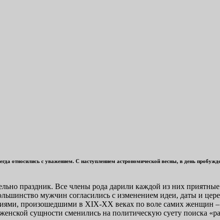
гда относились с уважением. С наступлением астрономической весны, в день пробужден
ьно праздник. Все члены рода дарили каждой из них приятные п
ольшинство мужчин согласились с изменением идеи, даты и цере
иями, произошедшими в XIX-XX веках по воле самих женщин – 
 женской сущности сменились на политическую суету поиска «р